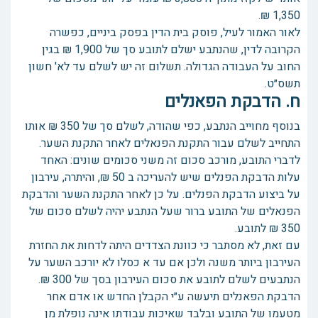
1,350 ₪.
לאור האמור לעיל, פוסק בית הדין בפסק ביניים, כפשרה
הקרובה לדין, שהנתבע ישלם לתובע סך של 1,900 ₪ בגין
החוב על העבודה הגדולה. תשלום זה יש לשלם עד לא' חשון
תשס״ט.
ח. הדבקת הפאנלים
בנוסף מחוייב הנתבע, כפי שהודה, לשלם סך של 350 ₪ אותו
התחייב לשלם עבור התקנת הפנאלים לאחר התקנת השער.
לדברי התובע, מורכב סכום זה משני סכומים שונים: האחד
עלות הדבקת הפנלים שיש להעריכה ב 50 ₪, והיתרה, עירבון
על ביצוע הדבקת הפנלים. על כן לאחר התקנת השער והדבקת
הפנאלים של התובע ברור שעל הנתבע יהיה לשלם סכום של
350 ₪ לתובע.
עם זאת, לא מסתבר כי כוונת הצדדים היתה לדחות את החזרת
העירבון ביותר משנה ולכן אם עד א כסלו לא יורכב השער על
הנתבעים לשלם לתובע את סכום העירבון בסך של 300 ₪.
הדבקת הפאנלים תיעשה ע״י הקבלן החדש או אדם אחר
מטעמו של התובע ובלבד שאיכות עבודתו אינה נופלת מן