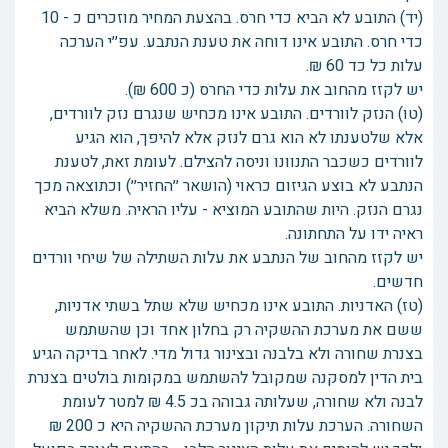
(יד) התובע לא הביא כדי חרס. בהצעת המחיר מוזכרים כ - 10
כדי חרס. התובע אינו דוחה את טענת הנתבע. עפ׳׳י הערכה
עלות כל כד 60 ₪.
יש לקזז מהחוב את עלות כדי החרס (כ 600 ₪).
(טו) הנזק לוורדים. התובע אינו מכחיש שנגרם נזק לוורדים,
אלא שלטענתו לא הוא גרם לנזק אלא להיפך, הוא הגיע
לוורדים כשכבר התנוונו וניסה להצילם. לעומת זאת, לטענת
הנתבע לא בוצע הגיזום כראוי (הושאר ׳׳החזיר׳׳) וכתוצאה מכך
נגרם הנזק. היות שהתובע המוציא - עליו הראיה. משלא הביא
ראיה ידו על התחתונה.
יש לקזז מהחוב של הנתבע את עלות השתילה של שיחי וורדים
חדשים.
(טז) האדניות. התובע אינו מכחיש שלא שתל בשתי אדניות,
ששם את מערכת ההשקיה רק בחלון אחד וכן שהשתמש
בצנרת שחורה ולא בלבנה ובצינור גדול מדי. לאחר בדיקה הגיע
בית הדין למסקנה שמקובל להשתמש במקומות בולטים בצנרת
לבנה ולא שחורה, שעלותה גבוהה בכ 4.5 ₪ למטר לעומת
השחורה. הערכת עלות תיקון מערכת ההשקיה היא כ 200 ₪