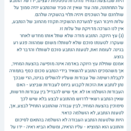
היות שבהצעת המחיר מוזכרות טפטפות לעצים, ידו של התובע
על התחתונה, ומה עוד שאין זה סביר שהנתבע יהיה סמוך על
שולחנם של השכנים ויהיה תלוי בהשקיה שלהם.
עלות חיבור העץ למערכת ההשקיה תקוזז מהחוב של הנתבע,
אין לנו הערכה מדויקת של עלות זו.
(ג) עץ היוקה. התובע מודה שלא שתל אותו מחדש לאחר
שעקרו. לטענתו סוכם שלא לשותלו משום שמהווה פגע רע
בגינה. לעומת זאת, לטענת הנתבע סוכם לשותלו והדבר לא
בוצע.
אמנם שתילת עץ היוקה באדמה אינה מופיעה בהצעת המחיר,
אך משהסכים התובע להשאיר בידי הנתבע סכום כסף בתמורה
לקבלת רשימה של עבודות שעליו להשלים בגינה, הרי שבכך
נתן לנתבע את הזכות לקבוע ביחס לעבודות שביצע - האם
העבודות הושלמו או לא. אף שיש להבדיל בין עבודות חדשות,
שאין הנתבע רשאי לדרוש מהתובע לבצע בלא שיש לכך
סימוכין בהצעת המחיר, לבין עבודה שהתובע התחיל לבצע, אך,
לטענת הנתבע, לא הושלמה כראוי.
היות שלטענת הנתבע העבודה לא הושלמה בהתאם לסיכום
והתובע הוא המוציא - עליו הראיה, ומשלא הביא ראיה - ידו על