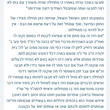
ותבעו בשכר טרחו באמרו כי מתחילה שהיה משודך עם בתו לא
רצה לתבעו ועתה שנתבטל השידוך רוצה שכירותו:"
בתשובתו כותב השואל ונשאל, שהיתה כאן מחילה מצידו של
החתן המיועד, ואף שמחל זאת על דעת שישא את הבת - אין
יכול לחזור בו ממחילתו:
"אם היה זה עם סתם אדם שציוהו לקנות לו בסתם וקנה לו
ואח׳׳כ תבע השכירות מדברי מור׳׳ם בהגה סי' רס׳׳ד סוף סע' ב'
מתבאר דחייב ליתן לו שכרו כפי מה שנהנה ממנו וע' לה' בית
יהודה ח׳׳ב סי' נ׳׳ה ומשם בארה דכל דמנהג המקום לתת
שכירות נותנים אלא נראה דזה דוקא באם לא החזיר לבעלים
מה שקנה לו אבל אם כבר מסר לו את אשר בידו ולא תבעו
וכ׳׳ש אם עבר זמן משמסר לו מה שקנה לו אפשר דדמי
למחילה דאם לא מחל לו למה לא תבעו לפחות בעת שמסרו לו
ונראים הדברים שבאמת היה דעתו למחול לו רק מפני איזה דבר
וסיבה מחודשת חזר בו ממחילתו. וראיתי להתה׳׳ד סי' שי׳׳ז
שנשאל בראובן שפרנס שמעון חתנו ובתו וכתב דאם ראובן
איניש אמוד הוא בנכסים ורגילות הוא בעשירים שבאותה מדינה
שנותנים לחתנם ולבתם שנה או שנתים יותר על הקצבה