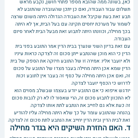
כאן, בשונה ממה שהובא מספר פתחי חושן, נקבע מראש
תשלום עבור העבודה, ואם כן יתכן שהעובדה שהתובע לא
תבע זאת בעת שקיבל את העבודה הגדולה היתה משום שרצה
לשמור על מערכת יחסים תקינה עם בעל הבית, אך לא היתה
בכך מחילה, וכוונתו היתה לתבוע זאת מבעל הבית לאחר סיום
העבודה.
עם זאת בדיון השני שנערך בבית הדין אמר התובע בפני בית
הדין כי הוא מוכן שהנתבע ייתן סכום זה לצדקה כראות עיניו
ולא יועבר אליו. אמירה זו של התובע חיזקה את הספק של בית
הדין שמא אכן היתה מחילה בעבר מצדו של התובע על סכום
זה, ואם אכן היתה מחילה על כסף זה בעבר אין לתובע זכות
לדרוש כי הכסף יועבר לצדקה.
יודגש איפוא כי אם התובע יודע בעצמו שבשלב מסוים הוא
לא התכוון לתבוע סכום זה, הרי שאסור לו לא רק לגבות סכום
זה כעת אלא גם לחייב את הנתבע לתת אותו לצדקה.
בהנחה שהתובע עומד על כך שלא היתה מחילה עליו להודיע
זאת לבית הדין ובית הדין יחייב את הנתבע לתת סכום זה לצדקה.
ד. האם החזרת השיקים היא בגדר מחילה