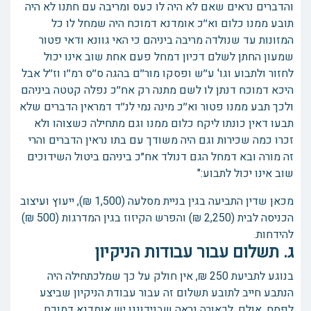
והדברים נראים שאם לא היה לו כעס ומריבה עם חתנו לא היה
תובע ממנו כלום וא׳׳כ אומדנא דמוכח היה שמחל לו כל
המזונות עד שנולדה מריבה ביניהם כי האי גוונא ודאי פטור
שמעון החתן לשלם דכיון דמחל פעם אחת שוב אינו יכול
לחזור ולתבוע וגו' ע׳׳ש ופסקו מור׳׳ם בהגה ס׳׳ס רמ׳׳ו וז׳׳ל אבל
היכא דמוכח דנתן לו לשם מתנה רק אח׳׳כ נפלה קטטה ביניהם
ולכך תבע ממנו פטור וא׳׳כ מינה נמי לנ׳׳ד דמראין הדברים שלא
תבעו דאין כונתו ליקח כלום ממנו וגם מתחילה כשצוהו ולא
זכרו כמה שכירות וגם היה משודך עם בתו נראין הדברים והרי
זה מורה ובא דמחל הגם דנולד אח״כ ביניהם ביטול השידוכים
שוב אינו יכול לתבוע:"
מכאן שדין התביעה בגין בניית מסלעה (1,500 ₪), ייעוץ ועיצוב
הכניסה לבית (2,250 ₪) והפרש הקיזוז בגין המדרגות (500 ₪)
להידחות.
ג. תשלום עבור עבודות הניקיון
בנוגע לתביעת 250 ₪, אין חולק על כך שמלכתחילה היה
הנתבע חייב לתובע תשלום זה עבור עבודת הניקיון שביצע
לפסח. אולם, לכאורה נראה שבנידוננו יש אומדנא דמוכח