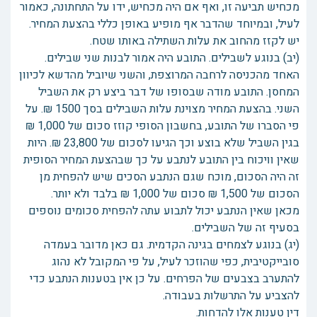
מכחיש תביעה זו, ואף אם היה מכחיש, ידו על התחתונה, כאמור
לעיל, ובמיוחד שהדבר אף מופיע באופן כללי בהצעת המחיר.
יש לקזז מהחוב את עלות השתילה באותו שטח.
(יב) בנוגע לשבילים. התובע היה אמור לבנות שני שבילים.
האחד מהכניסה לרחבה המרוצפת, והשני שיוביל מהדשא לכיוון
המחסן. התובע מודה שבסופו של דבר ביצע רק את השביל
השני. בהצעת המחיר מצוינת עלות השבילים בסך 1500 ₪. על
פי הסברו של התובע, בחשבון הסופי קוזז סכום של 1,000 ₪
בגין השביל שלא בוצע וכך הגיעו לסכום של 23,800 ₪. היות
שאין וויכוח בין התובע לנתבע על כך שבהצעת המחיר הסופית
זה היה הסכום, מוכח שגם הנתבע הסכים שיש להפחית מן
הסכום של 1,500 ₪ סכום של 1,000 ₪ בלבד ולא יותר.
מכאן שאין הנתבע יכול לתבוע עתה להפחית סכומים נוספים
בסעיף זה של השבילים.
(יג) בנוגע לצמחים בגינה הקדמית. גם כאן מדובר בעמדה
סובייקטיבית, כפי שהוזכר לעיל, על פי המקובל לא נהוג
להתערב בצבעים של הפרחים. על כן אין בטענות הנתבע כדי
להצביע על התרשלות בעבודה.
דין טענות אלו להדחות.