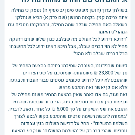
בשולחן ערוך (חושן משפט סימן יב סעיף ח) נפסק כי מחילה
אינה צריכה קנין. בקצות החושן (שם ס״ק א) הביא שנחלקו
בשאלה האם מחילה שבלב שמה מחילה, ובמסקנתו מסכים עם
המהרי״ט האומר:
"דהיכא דידוע לכל העולם מה שבלבו, כגון שלש שנים דחזקה
מחיל לא הוי דברים שבלב, אבל היכא דאינו ידוע לכל מחשבתו
הו״ל דברים שבלב ולא מהני".
פשוט שבנידוננו, העובדה שסיכמו ביניהם בהצעת המחיר על
סך של 23,800 ₪ משמעותה שמוסכם על שני הצדדים
שהתובע לא יוכל לדרוש סכומים נוספים עבור העבודות בגינה,
אלא אם כן יאשר זאת הנתבע מראש.
זאת ועוד, גם אם נאמר שאין בהצעת המחיר משום מחילה על
תביעות בגין עבודות נוספות בגינה, הרי ברור שבשעה שהחזיר
התובע את שני השיקים על סך 6,000 ₪ כל אחד, וזאת, לדבריו,
״בתמורה להגשת רשימת פרטים שהנתבע בקש לבצע לצורך
השלמת התשלום" - מחל על דרישת תשלום בגין עבודות
נוספות, שהרי דבר רק על "השלמת התשלום" שנקבע בהצעת