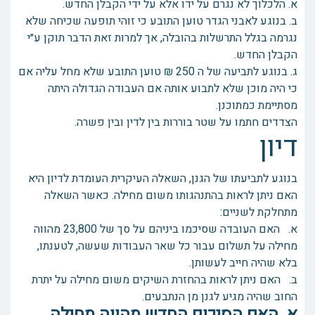
א. הלכלוך לא נגרם על ידו אלא על ידי הקבלן החדש.
ב. בנוגע לאבני הגדר טוען התובע כי זוהי תופעה שכיחה שלא
נגרמה בגלל התרשלות בהובלה, אך למרות זאת הדבר תוקן ע״י
הקבלן החדש.
ג. בנוגע לתביעה של ה 250 ₪ טוען התובע שלא מחל עליה אם
כי היה מוכן שלא לתבוע אותה אם העבודה הגדולה היתה
מסתיימת כמתוכנן.
הצדדים חתמו על שטר בוררות בין לדין ובין פשרה.
דיון
בנוגע לתביעתו של הגנן, השאלה העיקרית העומדת לדיון היא
האם ניתן לראות בהתנהגותו משום מחילה. כאשר השאלה
מתחלקת לשניים:
א. האם העובדה שסיכמו ביניהם על סך של 23,800 מהווה
מחילה על תשלום עבור כל שאר העבודות שעשה, לטענתו,
בלא שהיה חייב לעשותן.
ב. האם ניתן לראות בהחזרת השיקים משום מחילה על יתרת
החוב שהיה מגיע לגנן מן הנתבעים.
א. האם הסיכום החדש מהווה מחילה