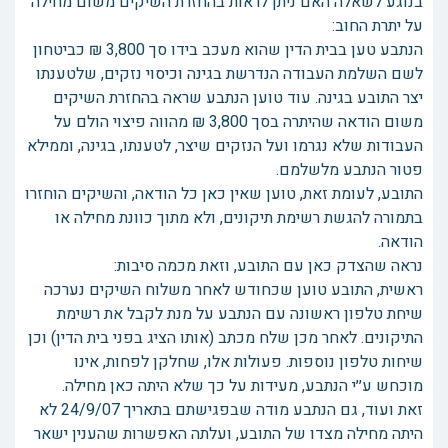
בנוגע לשאלה האם ניתן לראות בהחזרת השיקים משום מחילה
על יתרת החוב:
הנתבע טען בבית הדין שהוא מעכב בידו סך 3,800 ₪ כביטחון
לשם השלמת העבודה הנדרשת בגינה וכיסוי נזקים, שלטענתו
יצר התובע בגינה. עוד טוען הנתבע שראה בהחזרת השיקים
משום הודאה שהיתרה בסך 3,800 ₪ מהווה פיצוי הולם על
העבודות שלא נגרמו ועל הנזקים שיצר, לטענתו, בגינה, וממילא
פטור הנתבע מלשלמם.
התובע, לעומת זאת, טוען שאין כאן כל הודאה, והשיקים הוחזרו
בתמורה להגשת רשימת תיקונים, ולא מתוך כוונת מחילה או
הודאה.
נראה שהצדק כאן עם התובע, וזאת מכמה סיבות:
ראשית, התובע טוען שכחודש לאחר משלוח השיקים נערכה
שיחת טלפון ראשונה עם הנתבע על מנת לקבל את רשימת
התיקונים. לאחר מכן שלח מכתב (אותו הציג בפני בית הדין) וכן
שיחות טלפון נוספות. פעולות אלו, שחלקן לפחות, אינו
מוכחש ע׳׳י הנתבע, מעידות על כך שלא היתה כאן מחילה.
זאת ועוד, גם הנתבע מודה שבפגישתם בתאריך 24/9/07 לא
היתה מחילה מצדו של התובע, ועלתה האפשרות שהענין ישאר