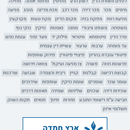
לפנים משורת הדין
לשון הרע
מוניטין
מחוסר אמנה
מחילה
מיסים
מכר
מכר דירה
מכר רכב
מכת מדינה
מנהג
מניעה
מניעת רווח
מפקח בניה
מקום הדיון
מקח טעות
מקרקעין
משפחה
משפט ציבורי
מתנה
נאמנות
נזיקין
נזקי גוף
סדר הדין
סיטומתא
סיטראי
סילוק יד
סעד זמני
עגמת נפש
עד מומחה
ערבות
ערעור
עשיית דין עצמית
פיטורי עובדת בהריון
פיצויי פיטורין
פירוק שותפות
פרשנות חוזה
פשרה
צו מניעה ועיקול
צוואה וירושה
קבוצת רכישה
קבלנות
קניין
ריבית והצמדה
שבועה
שדכנות
שומר שכר
שומרים
שומת נזיקין
שותפות
שידוכים
שכירות דירה
שכנים
שליחות
שמירה
תאונות דרכים
תביעה ע"פ רישומי התובע
תחרות
תיווך
תנאים
תקנת השוק
תשלומי איזון