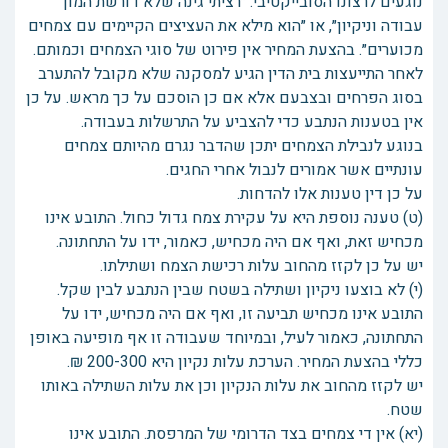
נוגעים לרצונו הסובייקטיבי: ״רציתי גינה שלא דורשת המון
עבודה וניקיון״, או ״הוא מילא את העציצים הקיימים עם צמחים
מכוערים״. בהצעת המחיר אין פירוט של סוגי הצמחים וכמותם.
לאחר התייעצות בית הדין הגיע למסקנה שלא מקובל להתערב
בסוג הפרחים ובצבעם אלא אם כן הוסכם על כך מראש. על כן
אין בטענות הנתבע כדי להצביע על התרשלות בעבודה.
בנוגע לנבילת הצמחים יתכן שהדבר נגרם מהיותם צמחים
עונתיים אשר אמורים לנבול אחרי החגים.
על כן דין טענות אלו להדחות.
(ט) טענה נוספת היא על עקירת צמח גדול כחול. התובע אינו
מכחיש זאת, ואף אם היה מכחיש, כאמור, ידו על התחתונה.
יש על כן לקזז מהחוב עלות רכישת הצמח ושתילתו.
(י) לא בוצעו ניקיון ושתילה בשטח שבין הנתבע לבין שקל.
התובע אינו מכחיש תביעה זו, ואף אם היה מכחיש, ידו על
התחתונה, כאמור לעיל, ובמיוחד שעבודה זו אף מופיעה באופן
כללי בהצעת המחיר. הערכת עלות נקיון היא 200-300 ₪.
יש לקזז מהחוב את עלות הנקיון וכן את עלות השתילה באותו
שטח.
(יא) אין די צמחים בצד הדרומי של המרפסת. התובע אינו