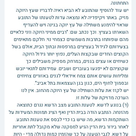
התחתונה.
יש עוד להוסיף שהתובע לא הביא ראיה לדבריו שעץ היוקה
מזיק. באתר ויקיפדיה לא נמצאה עדות לטענתו של התובע
שראוי להימנע משתילה של עץ יוקה בגינה ויש להעדיף
השארתו בעציץ. וכך נכתב שם: "רבים ממיני היוקה וזני כלאיים
מהם שפותחו בתרבות משמשים כצמחי נוי. חלקם מתאימים
בצעירותם לגידול בעציצים במרפסות ובתוך הבית, אולם בשל
הקוצים החדים שבקצות העלים, נפוץ יותר גידול היוקה
כשיחים או עצים בגנים, במרחק מספיק משבילים כך
שקוציהם לא יפגעו בעוברים ושבים. עמידותם לתנאי יובש
ומליחות עושים אותם צמח אידאלי לגנים באזורים צחיחים
ובסמוך לחוף הים, כגון בגן העצמאות בתל אביב".
יש לקזז את עלות השתילה של עץ היוקה מהחוב. אין לנו
הערכה מדויקת של עלות זו.
(ד) בנוגע לדשא. לטענת התובע מצב הדשא נגרם כתוצאה
מהזנחה. הנתבע הודה בבית הדין ואף הציג תמונות המעידות על
השתקמות הדשא, מה שיש בו כדי לבסס את טענות התובע.
לאחר בירור בית הדין הגיע למסקנה שלא מקובל לתת אחריות
על דשא. לגבי הטענה על כך שהזמין כמות גדולה מדי - היות