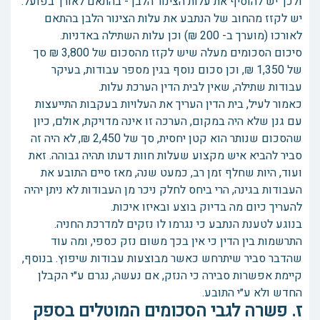
ולכך יש להוסיף את עלות הצינור הלבן - בהתאם לאורך בפועל.
יש לקזז מהחוב של הנתבע את עלות הצינור הלבן בהתאם
לאורכו (מוערך ב- 200 ₪) וכן עלות השתילה באדניות.
סיכום הסכומים מעלה שיש לקזז מהסכום של 3,800 ₪ סך
של 1,350 ₪, וכן סכום נוסף בגין מספר עבודות, בעיקר
עבודות שתילה, שאין לבית הדין הערכת עלות.
כאמור לעיל, בית הדין העריך את העלויות בעקבות התייעצות
עם גנן שלא היה במקום, הערכה זו אינה מדויקת, אולם, כיון
שהסכום שנותר הוא קטן יחסית, סך של 2,450 ₪, לא היה זה
סביר להביא איש מקצוע שעלות חוות דעתו תהיה גבוהה. זאת
ועוד, היות שחלף זמן רב, כמעט שנה, מאז סיים התובע את
העבודות בגינה, הרי ביחס לחלק ניכר מן העבודות לא ניתן יהיה
להעריך כיום מה בדיוק בוצע ובאיזו איכות.
בנוגע לטענת הנתבע כי נגרמו לו נזקים למדרכת החניה.
התרשמות בין הדין כי אין בכך משום נזק כספי, ומה עוד
שהדבר סביר שיתרחש כאשר מבוצעות עבודות שיפוץ. בנוסף,
קיימת אפשרות סבירה כי הנזק, אם נעשה, נגרם ע״י הקבלן
החדש ולא ע״י התובע.
ז. פשרה לגבי הסכומים המוטלים בספק