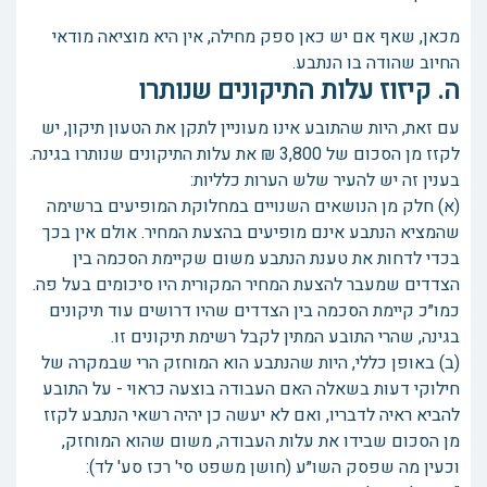
מכאן, שאף אם יש כאן ספק מחילה, אין היא מוציאה מודאי
החיוב שהודה בו הנתבע.
ה. קיזוז עלות התיקונים שנותרו
עם זאת, היות שהתובע אינו מעוניין לתקן את הטעון תיקון, יש
לקזז מן הסכום של 3,800 ₪ את עלות התיקונים שנותרו בגינה.
בענין זה יש להעיר שלש הערות כלליות:
(א) חלק מן הנושאים השנויים במחלוקת המופיעים ברשימה
שהמציא הנתבע אינם מופיעים בהצעת המחיר. אולם אין בכך
בכדי לדחות את טענת הנתבע משום שקיימת הסכמה בין
הצדדים שמעבר להצעת המחיר המקורית היו סיכומים בעל פה.
כמו״כ קיימת הסכמה בין הצדדים שהיו דרושים עוד תיקונים
בגינה, שהרי התובע המתין לקבל רשימת תיקונים זו.
(ב) באופן כללי, היות שהנתבע הוא המוחזק הרי שבמקרה של
חילוקי דעות בשאלה האם העבודה בוצעה כראוי - על התובע
להביא ראיה לדבריו, ואם לא יעשה כן יהיה רשאי הנתבע לקזז
מן הסכום שבידו את עלות העבודה, משום שהוא המוחזק,
וכעין מה שפסק השו״ע (חושן משפט סי' רכז סע' לד):