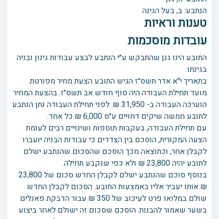
הנתבע: ב, בעל הגינה
טענות וראיות
עובדות מוסכמות
התובע הינו גנן שהתבקש ע״י הנתבע לבצע עבודות גינון ובניה
בגינתו.
בתאריך י"א אדר תשס״ז הגיש התובע הצעת מחיר מפורטת.
מועד תחילת העבודה היה סוף חודש אב תשס״ז. בהצעת המחיר
הוערכה העבודה ב- 31,950 ₪. לפני תחילת העבודה נתן הנתבע
לתובע חמשה שיקים דחויים ע״ס 6,000 ₪ כל אחד.
עם תחילת העבודה, בעקבות תוספות ושינויים רבים לעומת
הצעה המקורית, הוסכם בין הצדדים כי עבודות הבניה יועברו
לקבלן אחר, וכתוצאה מכך הוסכם שהסכום שהנתבע ישלם
לתובע יהיה 23,800 ₪ ולא כפי שנקבע תחילה.
בנוסף סוכם שהנתבע ישלם לקבלן החדש סכום של 23,800
₪ אותו יעביר אליו באמצעות התובע. הסכום לקבלן החדש
שולם במלואו פרט לעיכוב של 350 ₪ עבור הדבקת פאנלים
בשער שאמור להבנות. הוסכם שסכום זה ישולם לאחר ביצוע