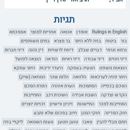
תגיות
Rulings in English
אומדן
אונאה
אחריות למוצר
אסמכתא
בור
ביטוח
בניה ללא היתר
בר מצרא
בתים משותפים
גרמא וגרמי
דברים שבלב
דיווח לרשויות
דין נהנה
דיני חברות
דיני חוזים
דיני עבודה
דיני ראיות
הודאה
הוצאה לפועל
הוצאות משפט
הטעיה בעסקה
היעדר יריבות
היתר עסקא
היתר פניה לערכאות
הלוואה
הלנת שכר
המחאה (שיק)
הסכם בכפייה
הסתמכות
הערת אזהרה
הפרת הסכם
הקדש וצדקה
השבת אבידה
השכרת רכב
התחייבות
התחייבות למכר
התיישנות
זיכיון ורישיון
זכויות יוצרים
חוק המדינה
חוקי המגן
חיוב בסכום שלא נתבע
חתם מבלי להבין
טאבו
טוען ונטען
טענת השטאה
ליקויי בניה