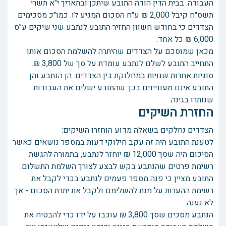
העבודה. בבית הדין הודה התובע שיתכן ובתאריך י"א תשרי
תשס״ח קיבל 2,000 ₪ ע״ח הסכום המגיע לו. כמו״כ מסכימים
הצדדים כי בחודש חשוון החזיר התובע לנתבע שני שיקים ע״ס
6,000 ₪ כל אחד.
מכאן שמוסכם על הצדדים שהיתרה להשלמת הסכום אותו
התחייב התובע לשלם לנתבע עומדת על סך של 3,800 ₪.
סוגיות אחרות שנויות במחלוקת בין הצדדים. הן הנתבע והן
התובע אינם מעוניינים בכך שהתובע ישלים את העבודות
שנותרו בגינה.
החזרת השיקים
הצדדים נחלקים בשאלה מדוע הוחזרו השיקים:
לטענת התובע היה זה עקב חילוקי דעות במספר נושאים כאשר
הסיכום היה שסך 12,000 ₪ יוחזר לנתבע, בתמורה להגשת
רשימת פרטים שהנתבע בקש לבצע לצורך השלמת התשלום.
התובע מציין כי פנה מספר פעמים לנתבע בכדי לקבל את
רשימת ההערות על מנת להשלימם ולקבל את יתרת הסכום - אך
לא נענה.
הנתבע מסכים שסך 3,800 ₪ עוכבו על ידו כדי להבטיח את