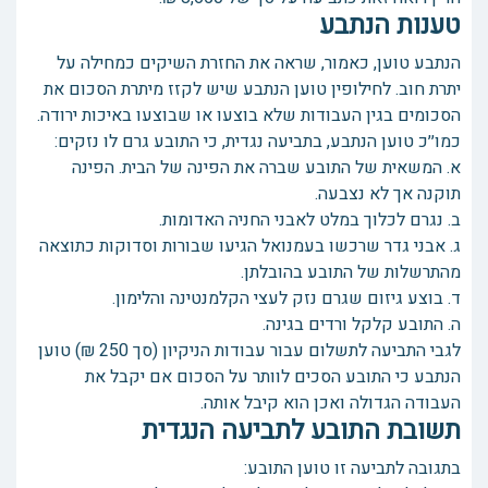
טענות הנתבע
הנתבע טוען, כאמור, שראה את החזרת השיקים כמחילה על
יתרת חוב. לחילופין טוען הנתבע שיש לקזז מיתרת הסכום את
הסכומים בגין העבודות שלא בוצעו או שבוצעו באיכות ירודה.
כמו׳׳כ טוען הנתבע, בתביעה נגדית, כי התובע גרם לו נזקים:
א. המשאית של התובע שברה את הפינה של הבית. הפינה
תוקנה אך לא נצבעה.
ב. נגרם לכלוך במלט לאבני החניה האדומות.
ג. אבני גדר שרכשו בעמנואל הגיעו שבורות וסדוקות כתוצאה
מהתרשלות של התובע בהובלתן.
ד. בוצע גיזום שגרם נזק לעצי הקלמנטינה והלימון.
ה. התובע קלקל ורדים בגינה.
לגבי התביעה לתשלום עבור עבודות הניקיון (סך 250 ₪) טוען
הנתבע כי התובע הסכים לוותר על הסכום אם יקבל את
העבודה הגדולה ואכן הוא קיבל אותה.
תשובת התובע לתביעה הנגדית
בתגובה לתביעה זו טוען התובע: