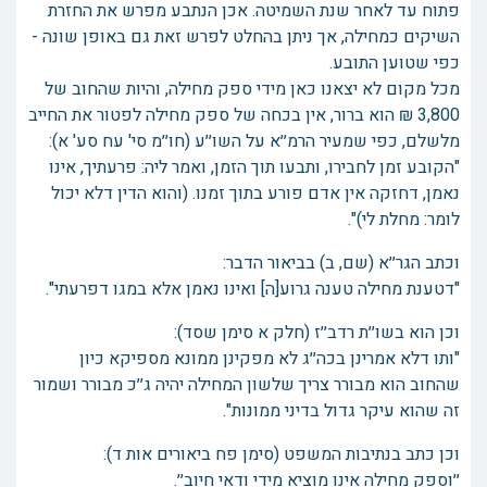
פתוח עד לאחר שנת השמיטה. אכן הנתבע מפרש את החזרת
השיקים כמחילה, אך ניתן בהחלט לפרש זאת גם באופן שונה -
כפי שטוען התובע.
מכל מקום לא יצאנו כאן מידי ספק מחילה, והיות שהחוב של
3,800 ₪ הוא ברור, אין בכחה של ספק מחילה לפטור את החייב
מלשלם, כפי שמעיר הרמ׳׳א על השו׳׳ע (חו׳׳מ סי' עח סע' א):
"הקובע זמן לחבירו, ותבעו תוך הזמן, ואמר ליה: פרעתיך, אינו
נאמן, דחזקה אין אדם פורע בתוך זמנו. (והוא הדין דלא יכול
לומר: מחלת לי)".
וכתב הגר׳׳א (שם, ב) בביאור הדבר:
"דטענת מחילה טענה גרוע[ה] ואינו נאמן אלא במגו דפרעתי".
וכן הוא בשו׳׳ת רדב׳׳ז (חלק א סימן שסד):
"ותו דלא אמרינן בכה׳׳ג לא מפקינן ממונא מספיקא כיון
שהחוב הוא מבורר צריך שלשון המחילה יהיה ג׳׳כ מבורר ושמור
זה שהוא עיקר גדול בדיני ממונות".
וכן כתב בנתיבות המשפט (סימן פח ביאורים אות ד):
׳׳וספק מחילה אינו מוציא מידי ודאי חיוב׳׳.