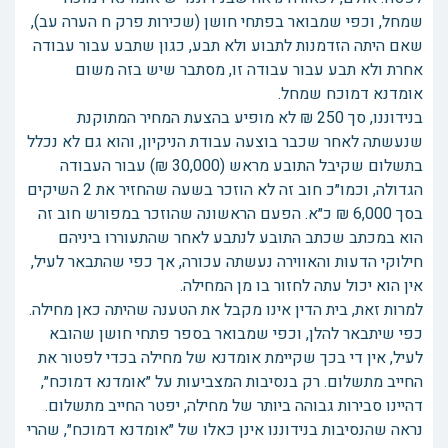
שמחל, וכפי שמבואר בפתחי חושן (שכירות פרק ח הערה עב),
שאם היתה הזדמנות לתבוע ולא תבע, כגון שתבע עבור עבודה
אחרת ולא תבע עבור עבודה זו, מסתבר שיש בזה משום
אומדנא דמוכח שמחל.
בנידוננו, סך 250 ₪ לא מופיע בהצעת המחיר המתוקנת
שנעשתה לאחר שכבר בוצעה עבודת הניקיון, והוא גם לא נכלל
בתשלום שקיבל התובע מראש (30,000 ₪) עבור העבודה
הגדולה, וכמו״כ חוב זה לא הוזכר בשעה שהחזיר את 2 השיקים
בסך 6,000 ₪ כ״א. הפעם הראשונה שהוזכר במפורש חוב זה
הוא במכתב שכתב התובע לנתבע לאחר שהתעוררו ביניהם
חילוקי הדעות והאווירה נעשתה עכורה, אך כפי שהתבאר לעיל,
אין הוא יכול עתה לחזור בו מן המחילה.
למרות זאת, בית הדין אינו מקבל את הטענה שהיתה כאן מחילה.
כפי שיתבאר להלן, וכפי שמבואר בספר פתחי חושן שהובא
לעיל, אין די בכך שקיימת אומדנא של מחילה בכדי לפטור את
החייב מתשלום. רק בנסיבות המצביעות על ״אומדנא דמוכח״,
דהיינו סבירות גבוהה ביותר של מחילה, יפטר החייב מתשלום.
נראה שהנסיבות בנידוננו אינן כאלו של ״אומדנא דמוכח״, שהרי