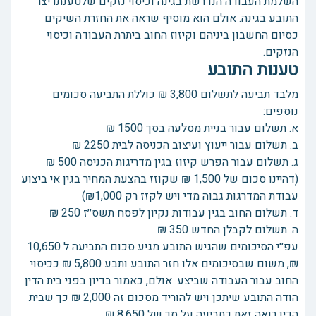
השלמת העבודה הנדרשת בגינה וכיסוי נזקים שלטענתו יצר
התובע בגינה. אולם הוא מוסיף שראה את החזרת השיקים
כסיום החשבון ביניהם וקיזוז החוב ביתרת העבודה וכיסוי
הנזקים.
טענות התובע
מלבד תביעה לתשלום 3,800 ₪ כוללת התביעה סכומים
נוספים:
א. תשלום עבור בניית מסלעה בסך 1500 ₪
ב. תשלום עבור ייעוץ ועיצוב הכניסה לבית 2250 ₪
ג. תשלום עבור הפרש קיזוז בגין מדריגות הכניסה 500 ₪
(דהיינו סכום של 1,500 ₪ שקוזז בהצעת המחיר בגין אי ביצוע
עבודת המדרגות גבוה מדי ויש לקזז רק ₪1,000)
ד. תשלום החוב בגין עבודות נקיון לפסח תשס׳׳ז 250 ₪
ה. תשלום לקבלן החדש 350 ₪
עפ׳׳י הסיכומים שהגיש התובע מגיע סכום התביעה ל 10,650
₪, משום שבסיכומים אלו חזר התובע ותבע 5,800 ₪ ככיסוי
החוב עבור העבודה שביצע. אולם, כאמור בדיון בפני בית הדין
הודה התובע שיתכן ויש להוריד מסכום זה 2,000 ₪ כך שבית
הדין רואה זאת כתביעה על סך של 8,650 ₪.