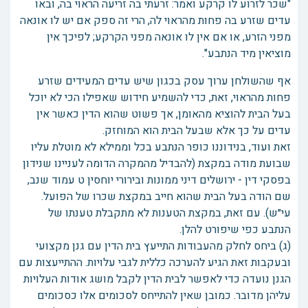
"שכר לזרוע לו קרקע ואמר: זרעתי בה זריעה הראוי בה, ובאו
עדים שזרע בה פחות מהראוי לה, הרי זה ספק אם יש לו אונאה
מפני הזרע, או אם אין לו אונאה מפני הקרקע; לפיכך אין
מוציאין מיד הנתבע".
אף שהשולחן ערוך עסק בכגון שיש עדים המעידים שזרע
פחות מהראוי, זאת, כדי להשמיע חידוש שאפילו הכי לא יוכל
בעל הבית להוציא מהאומן, אך פשוט שהוא הדין כאשר אין
עדים על כך אלא שבעל הבית הוא המוחזק.
זאת ועוד, בנידוננו כופר הנתבע בכל וממילא לא מוטלת עליו
שבועת מודה במקצת (להבדיל מהמקרה הדומה לעניינו שנידון
בפסקי דין - ירושלים דיני ממונות ובירורי יוחסין ט עמוד שנב,
שם הודה בעל הבית שהוא חייב במקצת שכרו של הפועל.
עי״ש). עם זאת, במקצת הטענות לא מתקבלת טענתו של
הנתבע כפי שיפורט להלן.
(ג) ביחס לחלק מהעבודות התייעץ בית הדין עם גנן מקצועי
ובעקבות זאת הגיע להערכה כללית לגבי עלויות. ההתייעצות עם
הגנן נועדה כדי לאפשר לבית הדין לקבל מושג אודות העלויות
עליהן מדובר. כמובן שאין להתייחס לסכומים אלו כסכומים