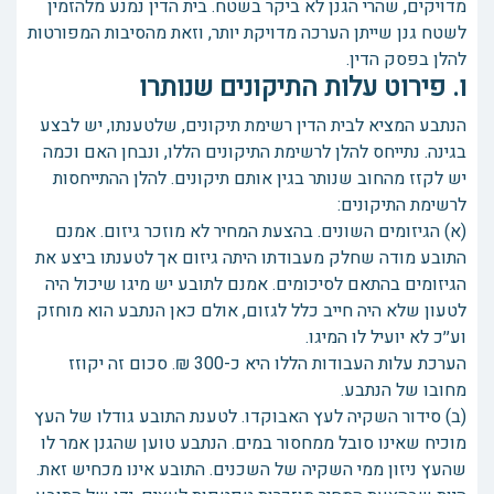
מדויקים, שהרי הגנן לא ביקר בשטח. בית הדין נמנע מלהזמין
לשטח גנן שייתן הערכה מדויקת יותר, וזאת מהסיבות המפורטות
להלן בפסק הדין.
ו. פירוט עלות התיקונים שנותרו
הנתבע המציא לבית הדין רשימת תיקונים, שלטענתו, יש לבצע
בגינה. נתייחס להלן לרשימת התיקונים הללו, ונבחן האם וכמה
יש לקזז מהחוב שנותר בגין אותם תיקונים. להלן ההתייחסות
לרשימת התיקונים:
(א) הגיזומים השונים. בהצעת המחיר לא מוזכר גיזום. אמנם
התובע מודה שחלק מעבודתו היתה גיזום אך לטענתו ביצע את
הגיזומים בהתאם לסיכומים. אמנם לתובע יש מיגו שיכול היה
לטעון שלא היה חייב כלל לגזום, אולם כאן הנתבע הוא מוחזק
וע׳׳כ לא יועיל לו המיגו.
הערכת עלות העבודות הללו היא כ-300 ₪. סכום זה יקוזז
מחובו של הנתבע.
(ב) סידור השקיה לעץ האבוקדו. לטענת התובע גודלו של העץ
מוכיח שאינו סובל ממחסור במים. הנתבע טוען שהגנן אמר לו
שהעץ ניזון ממי השקיה של השכנים. התובע אינו מכחיש זאת.