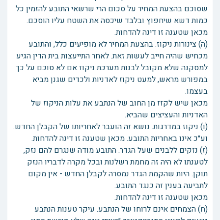
שסוכם בהצעת המחיר על סכום הרי שרשאי התובע להזמין כל
כמות דשא שיחפוץ ובלבד שיכסה את השטח עליו הוסכם.
מכאן שטענה זו דינה להדחות.
(ה) צינורות ניקוז. בהצעת המחיר לא מופיעים כלל, והתובע
מכחיש שהיה חייב לעשות זאת. לאחר התייעצות בית הדין הגיע
למסקנה שלא מקובל לבנות מערכת ניקוז אם לא סוכם על כך
במפורש מראש, למעט ניקוז לאדניות ולכדים שגנן מביא
בעצמו.
מכאן שיש לקזז מן החוב של הנתבע את עלות הניקוז של
האדניות והעציצים שהביא.
(ו) ניקוז במדרגות. נושא זה הועבר לאחריותו של הקבלן החדש.
וע״כ אינו באחריות התובע. מכאן שטענה זו דינה להדחות.
(ז) נזקים ללבנים שעל הגדר. התובע מודה שנגרם להם נזק,
לטענתו לא היה זה מחמת רשלנות ובכל מקרה לדבריו הנזק
תוקן. היות שהקמת הגדר נמסרה לקבלן החדש - אין מקום
לתביעה בענין זה כנגד התובע.
מכאן שטענה זו דינה להדחות.
(ח) הצמחים אינם לרוחו של הנתבע. עיקר טענות הנתבע