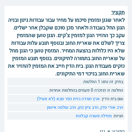
תקציר
לאחר שגנן ומזמין סיכמו על מחיר עבור עבודות גינון ובניה
הגנן החל בעבודה ולאחר מכן סוכם שקבלן אחר ישלים.
עקב כך החזיר הגנן למזמין צ'קים. הגנן טוען שהמזמין
צריך לשלם את שארית החוב ובנוסף תובע עלות עבודות
שלא היו כלולות בהצעת המחיר. המזמין טוען כי הגנן מחל
על שארית החוב בתמורה לתיקונים. בנוסף תובע המזמין
נזקים מעבודת הגנן. בית הדין חייב את המזמין להחזיר את
שארית החוב בניכוי דמי התיקונים.
בתיק זה נתנו 1 החלטות.
החלטה זו הוזכרה 0 פעמים בהחלטות אחרות.
שם בית הדין:
ארץ חמדה גזית כפר סבא (לא פעיל)
הרב אורי סדן,
הרב ציון כהן,
הרב שלמה אישון
תגיות:
מחילה
פשרה
קבלנות
התובע: א, גנן