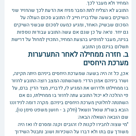
המחיר ולא מעבר לכך.
התובע לא הצליח לתת הסבר מניח את הדעת לכך שהחזיר שני
השיקים בשעה שלדבריו חייב לו התובע סכום העולה על
הסכום שבשיק האחד, ומגיע כמעט לסכום שבשני השיקים
גם יחד. נראה על כן שגם אם עשה התובע עבודות נוספות
בגינה, מעבר למופיע בהצעת המחיר, התכוין למחול על דרישת
תשלום בגינם מן התובע.
ב. חזרה ממחילה לאחר התערערות
מערכת היחסים
אכן, כל זה היה בשעה שמערכת היחסים ביניהם היתה תקינה,
ושרר ביניהם אמון הדדי. משהשתנה המצב רוצה התובע לחזור
בו ממחילתו ולדרוש את המגיע לו, לדבריו, מצד הדין. ברם, על
פי ההלכה לא יכול התובע עתה לחזור בו ממחילתו, גם אם
השתנתה לחלוטין מערכת היחסים ביניהם. מקרה דומה לנידוננו
הובא בשו׳׳ת שואל ונשאל (חלק ב - חושן משפט סימן טו),
שם הובאה השאלה הבאה:
"מי שצוה לחבירו לקנות לו זהובים וקנה ומסרם לו ואז היה
משודך עם בתו ולא דברו על השכירות ושוב נתבטל השידוך