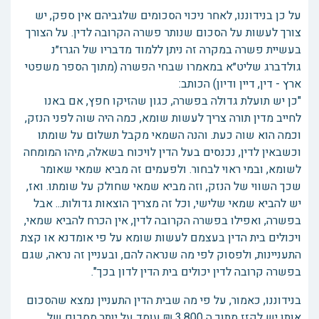
על כן בנידוננו, לאחר ניכוי הסכומים שלגביהם אין ספק, יש
צורך לעשות על הסכום שנותר פשרה הקרובה לדין. על הצורך
בעשיית פשרה במקרה זה ניתן ללמוד מדבריו של הגרז״נ
גולדברג שליט״א במאמרו שבחי הפשרה (מתוך הספר משפטי
ארץ - דין, דיין ודיון) הכותב:
"כן יש תועלת גדולה בפשרה, כגון שהזיקו חפץ, אם באנו
לחייב מדין תורה צריך לעשות שומא, כמה היה שוה לפני הנזק,
וכמה הוא שוה כעת. והנה השמאי מקבל תשלום על שומתו
וכשבאין לדין, נכנסים בעל הדין לויכוח בשאלה, מיהו המומחה
לשומא, ובמי ראוי לבחור. ולפעמים זה מביא שמאי שאומר
שכך השווי של הנזק, וזה מביא שמאי שחולק על שומתו. ואז,
יש להביא שמאי שלישי, וכל זה מצריך הוצאות גדולות... אבל
בפשרה, ואפילו בפשרה הקרובה לדין, אין הכרח להביא שמאי,
ויכולים בית הדין בעצמם לעשות שומא על פי אומדנא או קצת
התעניינות, ולפסוק לפי מה שנראה להם, ובעניין זה נראה, שגם
בפשרה קרובה לדין יכולים בית הדין לדון בכך".
בנידוננו, כאמור, על פי מה שבית הדין התעניין נמצא שהסכום
אותו יש לקזז מתוך ה 3,800 ₪ עומד על יותר מסכום של