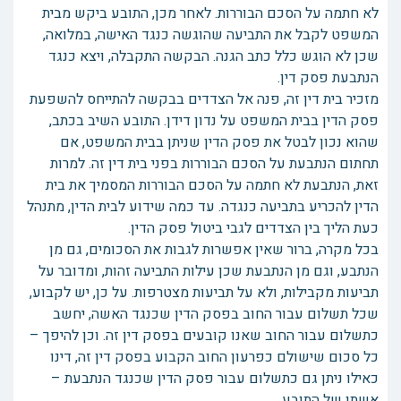
לא חתמה על הסכם הבוררות. לאחר מכן, התובע ביקש מבית
המשפט לקבל את התביעה שהוגשה כנגד האישה, במלואה,
שכן לא הוגש כלל כתב הגנה. הבקשה התקבלה, ויצא כנגד
הנתבעת פסק דין.
מזכיר בית דין זה, פנה אל הצדדים בבקשה להתייחס להשפעת
פסק הדין בבית המשפט על נדון דידן. התובע השיב בכתב,
שהוא נכון לבטל את פסק הדין שניתן בבית המשפט, אם
תחתום הנתבעת על הסכם הבוררות בפני בית דין זה. למרות
זאת, הנתבעת לא חתמה על הסכם הבוררות המסמיך את בית
הדין להכריע בתביעה כנגדה. עד כמה שידוע לבית הדין, מתנהל
כעת הליך בין הצדדים לגבי ביטול פסק הדין.
בכל מקרה, ברור שאין אפשרות לגבות את הסכומים, גם מן
הנתבע, וגם מן הנתבעת שכן עילות התביעה זהות, ומדובר על
תביעות מקבילות, ולא על תביעות מצטרפות. על כן, יש לקבוע,
שכל תשלום עבור החוב בפסק הדין שכנגד האשה, יחשב
כתשלום עבור החוב שאנו קובעים בפסק דין זה. וכן להיפך –
כל סכום שישולם כפרעון החוב הקבוע בפסק דין זה, דינו
כאילו ניתן גם כתשלום עבור פסק הדין שכנגד הנתבעת –
אשתו של התובע.