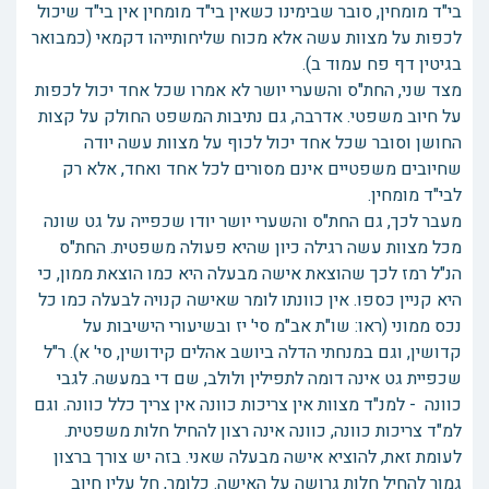
בי"ד מומחין, סובר שבימינו כשאין בי"ד מומחין אין בי"ד שיכול
לכפות על מצוות עשה אלא מכוח שליחותייהו דקמאי (כמבואר
בגיטין דף פח עמוד ב).
מצד שני, החת"ס והשערי יושר לא אמרו שכל אחד יכול לכפות
על חיוב משפטי. אדרבה, גם נתיבות המשפט החולק על קצות
החושן וסובר שכל אחד יכול לכוף על מצוות עשה יודה
שחיובים משפטיים אינם מסורים לכל אחד ואחד, אלא רק
לבי"ד מומחין.
מעבר לכך, גם החת"ס והשערי יושר יודו שכפייה על גט שונה
מכל מצוות עשה רגילה כיון שהיא פעולה משפטית. החת"ס
הנ"ל רמז לכך שהוצאת אישה מבעלה היא כמו הוצאת ממון, כי
היא קניין כספו. אין כוונתו לומר שאישה קנויה לבעלה כמו כל
נכס ממוני (ראו: שו"ת אב"מ סי' יז ובשיעורי הישיבות על
קדושין, וגם במנחתי הדלה ביושב אהלים קידושין, סי' א). ר"ל
שכפיית גט אינה דומה לתפילין ולולב, שם די במעשה. לגבי
כוונה - למנ"ד מצוות אין צריכות כוונה אין צריך כלל כוונה. וגם
למ"ד צריכות כוונה, כוונה אינה רצון להחיל חלות משפטית.
לעומת זאת, להוציא אישה מבעלה שאני. בזה יש צורך ברצון
גמור להחיל חלות גרושה על האישה. כלומר, חל עליו חיוב