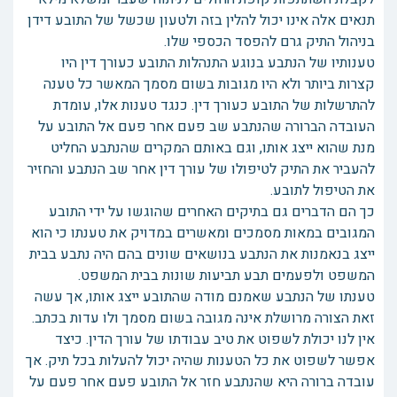
תנאים אלה אינו יכול להלין בזה ולטעון שכשל של התובע דידן
בניהול התיק גרם להפסד הכספי שלו.
טענותיו של הנתבע בנוגע התנהלות התובע כעורך דין היו
קצרות ביותר ולא היו מגובות בשום מסמך המאשר כל טענה
להתרשלות של התובע כעורך דין. כנגד טענות אלו, עומדת
העובדה הברורה שהנתבע שב פעם אחר פעם אל התובע על
מנת שהוא ייצג אותו, וגם באותם המקרים שהנתבע החליט
להעביר את התיק לטיפולו של עורך דין אחר שב הנתבע והחזיר
את הטיפול לתובע.
כך הם הדברים גם בתיקים האחרים שהוגשו על ידי התובע
המגובים במאות מסמכים ומאשרים במדויק את טענתו כי הוא
ייצג בנאמנות את הנתבע בנושאים שונים בהם היה נתבע בבית
המשפט ולפעמים תבע תביעות שונות בבית המשפט.
טענתו של הנתבע שאמנם מודה שהתובע ייצג אותו, אך עשה
זאת הצורה מרושלת אינה מגובה בשום מסמך ולו עדות בכתב.
אין לנו יכולת לשפוט את טיב עבודתו של עורך הדין. כיצד
אפשר לשפוט את כל הטענות שהיה יכול להעלות בכל תיק. אך
עובדה ברורה היא שהנתבע חזר אל התובע פעם אחר פעם על