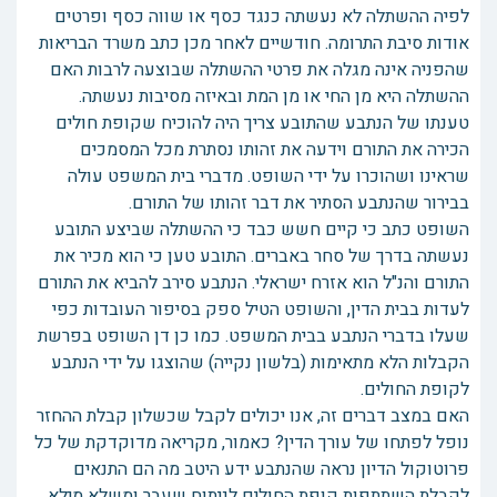
לפיה ההשתלה לא נעשתה כנגד כסף או שווה כסף ופרטים
אודות סיבת התרומה. חודשיים לאחר מכן כתב משרד הבריאות
שהפניה אינה מגלה את פרטי ההשתלה שבוצעה לרבות האם
ההשתלה היא מן החי או מן המת ובאיזה מסיבות נעשתה.
טענתו של הנתבע שהתובע צריך היה להוכיח שקופת חולים
הכירה את התורם וידעה את זהותו נסתרת מכל המסמכים
שראינו ושהוכרו על ידי השופט. מדברי בית המשפט עולה
בבירור שהנתבע הסתיר את דבר זהותו של התורם.
השופט כתב כי קיים חשש כבד כי ההשתלה שביצע התובע
נעשתה בדרך של סחר באברים. התובע טען כי הוא מכיר את
התורם והנ"ל הוא אזרח ישראלי. הנתבע סירב להביא את התורם
לעדות בבית הדין, והשופט הטיל ספק בסיפור העובדות כפי
שעלו בדברי הנתבע בבית המשפט. כמו כן דן השופט בפרשת
הקבלות הלא מתאימות (בלשון נקייה) שהוצגו על ידי הנתבע
לקופת החולים.
האם במצב דברים זה, אנו יכולים לקבל שכשלון קבלת ההחזר
נופל לפתחו של עורך הדין? כאמור, מקריאה מדוקדקת של כל
פרוטוקול הדיון נראה שהנתבע ידע היטב מה הם התנאים
לקבלת השתתפות קופת החולים לניתוח שעבר ומשלא מילא