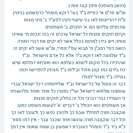
(חושן משפט) סימן קעז אות ג :
ומ"ש פר"מ אי כפיית ב"ד בעי' דוקא מומחי' כדמשמע בגיטין
פ"ח דהדיוטות לאו בני עישוי נינהו לפע"ד ב' מיני מצות
שכופים עליהם הם: א' חוקים, ב' משפטים.
וקיום חוקים ומצות כל ישראל ערבים זה בזה ונכנס מי שאינו
מוחה ויש בידו למחות בכלל אשר לא יקים את דברי התורה
הזאת כפי' רמב"ן פ' תבוא עפ"י ספרי, ומ"ש אשר לא יקים זה
ב"ד שלמטה לאו דוקא ב"ד אלא כל אדם מישראל...וב"ד
שהזכירו בכל מקום לישנא בעלמא הוא ואורחא דמלתא שיש
כח בידם כמו קטן אוכל נבילות ב"ד מצווין להפרישו וכמו
במילה ב"ד מצווי' למולו
דבר זה מוטל על כל ישראל וב"ד שליחותיהו דכל ישראל עבדי
שנתמנו שלוחא דישראל ועי"ז נפטרו כל אחד ואחד מלהשגיח
כי העמידו גברי רברבי וכל זה בחלק חוקים ומצות.
אך משפטים הוא הכולל ב' דברים: א' לעשות משפט כתוב
שקצבה תורה למחלל שבת כך ולהורג נפש כך ולעובר לאו כך
וכל דבר שקצבה תורה עונשו אחר שכבר עבר - אין דמו מסור
כ"א ביד ב"ד מומחי' כעובדא דשמעון בן שטח שאמר אין דמך