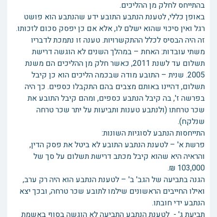
בהתייחס לחלק מן ההליכים.
באופן כללי, לטענת הנתבע התובע ידע שהנתבע הוא פושט
רגל ואין סיכוי שהוא ישלם לו, אלא אם כן יפסק סכום לזכותו.
זה היה הבסיס לכלל ההתקשרויות. טענה זו נתמכת לדבריו
משתי עובדות: האחת – במהלך השנים לא הוגשה דרישת
תשלום עד לשנת 2011, כאשר חלק מן ההליכים הם משנת
2005. שנית – התובע מודה שבכמה הליכים הוא כן קיבל
תשלום, דהיינו באותם מצבים בהם התקבלו כספים. כך היה
בפרשה ז', בה קיבל הנתבע כספים, ומהם קיבל התובע את
שכר טרחתו (ולנתבע טענות ותביעות על יתר שכר טרחה
שנלקח).
התייחסות הנתבע לסוגיות השונות:
פרשת א' – לטענת הנתבע התובע לא ביטל את פסק הדין,
והראיה היא שהוא קיבל מכתב דרישת תשלום על סך של
103,000 ₪.
הגנה בתביעה של הגב' ב' – לטענת הנתבע הוא היה רק ערב,
ואילו החייבים הראשונים שילמו לתובע שכר טרחה, ובכך יצא
הנתבע ידי חובתו.
תביעת ג' - לטענת הנתבע התביעה לא הוגשה בסוף באשמת