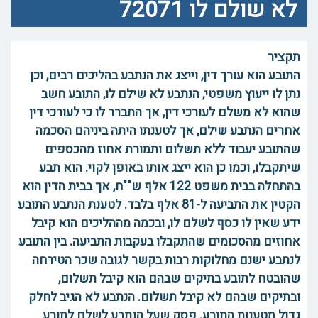
לא שולם לו 72071
תקציר
התובע הוא עורך דין, וייצג את הנתבע בהליכים רבים, וכן
נתן לו ייעוץ משפטי, הנתבע לא שילם לו, התובע חשב
שהוא לא משלם לעורכי דין, אך התברר לו כי לעורכי דין
אחרים הנתבע שילם, אך לטענתו היתה ביניהם הסכמה
שהתובע יעבוד ללא תשלום ותמורת אחוז מהכספים
שיתקבלו, וכמו כן הוא ייצג אותו באופן לקוי. הוא תבע
בהתחלה בבית משפט 122 אלף ש""ח, אך בבית הדין הוא
הקטין את התביעה ל-81 אלף בלבד. לטענת הנתבע התובע
ידע שאין לו כסף לשלם לו, ובכמה מההליכים הוא קיבל
אחוזים מהסכומים שהתקבלו בעקבות התביעה. בין התובע
לנתבע ישנם מחלוקות רבות בקשר לגובה שכר הטירחה
שהובטח לתובע בתיקים שבהם הוא קיבל תשלום,
ובתיקים שבהם לא קיבל תשלום. הנתבע לא הגיב לחלק
גדול מטענות התובע. פסק שעל הנתבע לשלם לתובע