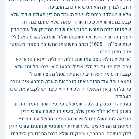
היום ולצורך זה הוא הגיש את כתב התביעה.
אלא שיש לדון ביחס לשיעור השכר: מה דין פעולת שכיר שלא
קבע במפורש את שכרו, שהרי נראה שלא נחתם במקרה
שלפנינו חוזה מפורש הקובע את שכרו המדויק של עורך הדין.
לעניין זה יש להזכיר את תשובתו של ר' שמואל גארמיזיאן (יליד
שנת שס""ה – 1605) וכתב בתשובתו החשובה בספרו משפטי
צדק סימן קמ"ט:
"אי טלית זו לא קצב עמו שכרו לית דין ולית דיינא דוודאי לא
עבר עליו משום בל תלין אפילו תבעו הוא עצמו כל זמן שלא
קצב ויודע מה הוא חייב לו אפילו שאל מקצת שכרו"
נמצא שכל עוד התובע אינו קוצב את השכר, הנתבע אינו עובר
על בל תלין, אך השאלה ההלכתית היא כיצד יש לקבוע את שכר
העבודה.
בעניין זה, נפסק בהלכה, שמשלם על פי השער הנמוך הנהוג
בשוק (רמ"א חו"מ סימן שלב, סעיף ד). לשכת עורכי הדין
הוציאה לוח תשלומים לשירות המשפטי הכולל את תעריפי
המינימום המומלצים של השירות המשפטי שנותנים עורכי הדין
ללקוחותיהם. מסתבר, שבמקום שלא נכרת הסכם בין הצדדים