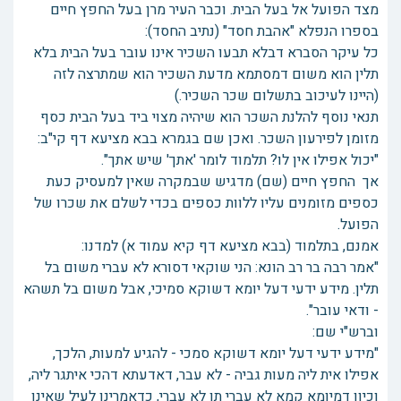
מצד הפועל אל בעל הבית. וכבר העיר מרן בעל החפץ חיים
בספרו הנפלא "אהבת חסד" (נתיב החסד):
כל עיקר הסברא דבלא תבעו השכיר אינו עובר בעל הבית בלא
תלין הוא משום דמסתמא מדעת השכיר הוא שמתרצה לזה
(היינו לעיכוב בתשלום שכר השכיר.)
תנאי נוסף להלנת השכר הוא שיהיה מצוי ביד בעל הבית כסף
מזומן לפירעון השכר. ואכן שם בגמרא בבא מציעא דף קי"ב:
"יכול אפילו אין לו? תלמוד לומר 'אתך' שיש אתך".
אך החפץ חיים (שם) מדגיש שבמקרה שאין למעסיק כעת
כספים מזומנים עליו ללוות כספים בכדי לשלם את שכרו של
הפועל.
אמנם, בתלמוד (בבא מציעא דף קיא עמוד א) למדנו:
"אמר רבה בר רב הונא: הני שוקאי דסורא לא עברי משום בל
תלין. מידע ידעי דעל יומא דשוקא סמיכי, אבל משום בל תשהא
- ודאי עובר".
וברש"י שם:
"מידע ידעי דעל יומא דשוקא סמכי - להגיע למעות, הלכך,
אפילו אית ליה מעות גביה - לא עבר, דאדעתא דהכי איתגר ליה,
וכיון דמיומא קמא לא עברי תו לא עברי, כדאמרינן לעיל שאינו