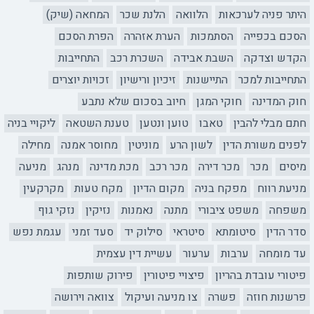
היתר פניה לערכאות
הלוואה
הלנת שכר
המחאה (שיק)
הסכם בכפייה
הסתמכות
הערת אזהרה
הפרת הסכם
הקדש וצדקה
השבת אבידה
השכרת רכב
התחייבות
התחייבות למכר
התיישנות
זיכיון ורישיון
זכויות יוצרים
חוק המדינה
חוקי המגן
חיוב בסכום שלא נתבע
חתם מבלי להבין
טאבו
טוען ונטען
טענת השטאה
ליקויי בניה
לפנים משורת הדין
לשון הרע
מוניטין
מחוסר אמנה
מחילה
מיסים
מכר
מכר דירה
מכר רכב
מכת מדינה
מנהג
מניעה
מניעת רווח
מפקח בניה
מקום הדיון
מקח טעות
מקרקעין
משפחה
משפט ציבורי
מתנה
נאמנות
נזיקין
נזקי גוף
סדר הדין
סיטומתא
סיטראי
סילוק יד
סעד זמני
עגמת נפש
עד מומחה
ערבות
ערעור
עשיית דין עצמית
פיטורי עובדת בהריון
פיצויי פיטורין
פירוק שותפות
פרשנות חוזה
פשרה
צו מניעה ועיקול
צוואה וירושה