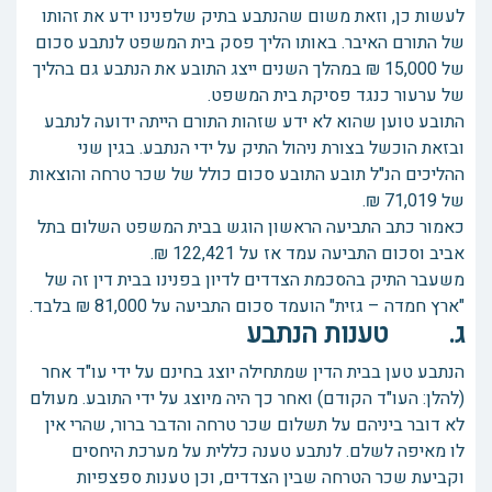
לעשות כן, וזאת משום שהנתבע בתיק שלפנינו ידע את זהותו
של התורם האיבר. באותו הליך פסק בית המשפט לנתבע סכום
של 15,000 ₪ במהלך השנים ייצג התובע את הנתבע גם בהליך
של ערעור כנגד פסיקת בית המשפט.
התובע טוען שהוא לא ידע שזהות התורם הייתה ידועה לנתבע
ובזאת הוכשל בצורת ניהול התיק על ידי הנתבע. בגין שני
ההליכים הנ"ל תובע התובע סכום כולל של שכר טרחה והוצאות
של 71,019 ₪.
כאמור כתב התביעה הראשון הוגש בבית המשפט השלום בתל
אביב וסכום התביעה עמד אז על 122,421 ₪.
משעבר התיק בהסכמת הצדדים לדיון בפנינו בבית דין זה של
"ארץ חמדה – גזית" הועמד סכום התביעה על 81,000 ₪ בלבד.
ג. טענות הנתבע
הנתבע טען בבית הדין שמתחילה יוצג בחינם על ידי עו"ד אחר
(להלן: העו"ד הקודם) ואחר כך היה מיוצג על ידי התובע. מעולם
לא דובר ביניהם על תשלום שכר טרחה והדבר ברור, שהרי אין
לו מאיפה לשלם. לנתבע טענה כללית על מערכת היחסים
וקביעת שכר הטרחה שבין הצדדים, וכן טענות ספצפיות