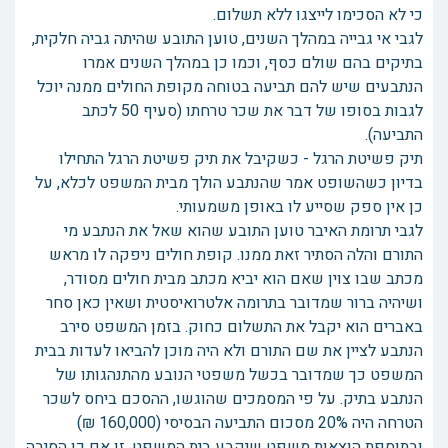
כי לא הסכימו לייצגו ללא תשלום.
לגבי אי גבייה במהלך השנים, טוען התובע שהיתה גביה חלקית,
בתיקים בהם שולם כסף, וכמו כן במהלך השנים אמרו
הנתבעים שיש להם תביעה בטוחה מקופת החולים ממנה יוכל
לגבות בסופו של דבר את שכר טרחתו (סעיף 50 לכתב
התביעה).
תיק פשיטת הרגל - כשקיבל את תיק פשיטת הרגל התחילו
בדיון כשהשופט אמר שהנתבע הולך מבית המשפט לכלא, על
כן אין ספק שסייע לו באופן משמעותי.
לגבי תרומת האיבר טוען התובע שהוא שאל את הנתבע מי
התורם והלה הסתיר זאת ממנו. קופת חולים ניפקה לו מראש
מכתב שבו צוין שאם הוא יביא מכתב מבית חולים מסודר,
ושיהיה ברור שמדובר בתרומה אלטרואיסטית ושאין כאן סחר
באברים הוא יקבל את התשלום כחוק. בזמן המשפט סירב
הנתבע לציין את שם התורם ולא היה מוכן להביאו לעדות בבית
המשפט כך שמדובר בכשל משפטי הנובע מהתנהגותו של
הנתבע בתיק. על פי המסמכים שהוגשו, ההסכם ביחס לשכר
הטרחה היה 20% מסכום התביעה הבסיסי (160,000 ₪)
ובתוספת הוצאות משפט שיקבע בית המשפט. זו אם כן הסיבה