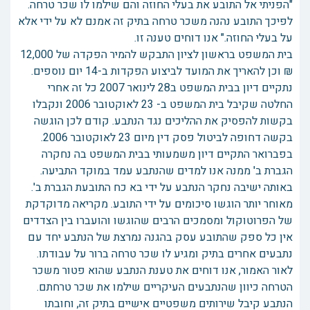
"הפניתי אל התובע את בעלי החוזה והם שילמו לו שכר טרחה.
לפיכך התובע נהנה משכר טרחה בתיק זה אמנם לא על ידי אלא
על בעלי החוזה." אנו דוחים טענה זו.
בית המשפט בראשון לציון התבקש להמיר הפקדה של 12,000
₪ וכן להאריך את המועד לביצוע הפקדות ב-14 יום נוספים.
נתקיים דיון בבית המשפט ב28 לינואר 2007 כל זה אחרי
החלטה שקיבל בית המשפט ב- 23 לאוקטובר 2006 ונקבלו
בקשות להפסיק את ההליכים נגד הנתבע. קודם לכן הוגשה
בקשה דחופה לביטול פסק דין מיום 23 לאוקטובר 2006.
בפברואר התקיים דיון משמעותי בבית המשפט בה נחקרה
הגברת ב' ממנה אנו למדים שהנתבע עמד במוקד התביעה.
באותה ישיבה נחקר הנתבע על ידי בא כח התובעת הגברת ב'.
מאוחר יותר הוגשו סיכומים על ידי התובע. מקריאה מדוקדקת
של הפרוטוקול ומסמכים הרבים שהוגשו והועברו בין הצדדים
אין כל ספק שהתובע עסק בהגנה נמרצת של הנתבע יחד עם
נתבעים אחרים בתיק ומגיע לו שכר טרחה ברור על עבודתו.
לאור האמור, אנו דוחים את טענת הנתבע שהוא פטור משכר
הטרחה כיוון שהנתבעים העיקריים שילמו את שכר טרחתם.
הנתבע קיבל שירותים משפטיים אישיים בתיק זה, וחובתו