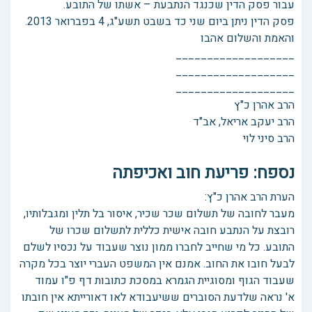
עבור פסק הדין שכנגד הנתבעת – אשתו של התובע.
פסק הדין ניתן ביום שני כד בשבט תשע"ג, 4 בפברואר 2013.
והאמת והשלום אהבו
___________________
___________________
___________________
הרב אהרן כ"ץ
הרב יעקב אריאל, אב"ד
הרב סיני לוי
נספח: פריעת חוב ואכיפתה
הערת הרב אהרן כ"ץ:
מעבר לחובה של תשלום שכר שכיר, איסור בל תלין ומגבלותיו,
רובצת על הנתבע חובה אישית כללית לתשלום שכרו של
התובע. כל מי שחייב לחברו ממון נוצר שעבוד על נכסיו לשלם
לבעל חובו את החוב. אמנם אין המשפט העברי יוצר בכל מקרה
שעבוד הגוף ומסוגיית הגמרא במסכת כתובות דף פ"ו עמוד
א' נראה שלדעת הסוברים ששיעבודא לאו דאורייתא אין חובתו