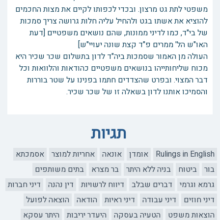
משפטי לתת גט מרצון. ובכדי לכפותו לקיים את מצות החכמים
להוציא את אשתו בגט ולהחיל עליה חלות גרושה צריך סמכות
של בי"ד, כמו לדיני ממונות, שהם נושאים משפטיים [דעת
האו"ש הל' ממרים פ"ד קצת שונה יעויי"ש]
העולה מן האמור שסמכות ביה"ד לדון בתשלום שכר שכיר היא
מכוח שליחותייהו בנושאים משפטיים כהודאות והלוואות וכל
דבר המצוי. ובפרט שהצדדים חתמו בפנינו על שטר בוררות
והסמיכו אותנו לדון בשאלה זו של שכר שכיר.
תגיות
Rulings in English
אומדן
אונאה
אחריות למוצר
אסמכתא
בור
ביטוח
בניה ללא היתר
בר מצרא
בתים משותפים
גרמא וגרמי
דברים שבלב
דיווח לרשויות
דין נהנה
דיני חברות
דיני חוזים
דיני עבודה
דיני ראיות
הודאה
הוצאה לפועל
הוצאות משפט
הטעיה בעסקה
היעדר יריבות
היתר עסקא