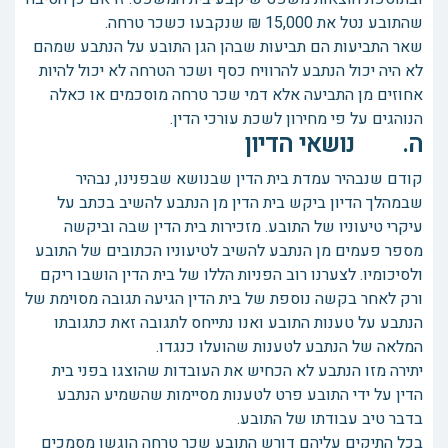
שהתובע נטל את 15,000 ₪ שנקבעו כשכר טרחה.
שאר התביעות הם תביעות שבהן הגן התובע על הנתבע שמהם
לא היה יכול הנתבע להרוויח כסף ושכר הטרחה לא יכול להיות
אחוזים מן התביעה אלא דמי שכר טרחה מוסכמים או כאלה
הנוהגים על פי מחירון לשכת עורכי הדין.
ה. נושאי הדיון
קודם שנבהיר עמדת בית הדין שבנושא שבפנינו, נבהיר
שבמהלך הדיון ביקש בית הדין מן הנתבע להשיב בכתב על
עיקרי טיעוניו של התובע. מזכירות בית הדין שבה וביקשה
מספר פעמים מן הנתבע להשיב לטיעוניו הכתובים של התובע
ולסיכומיו. לצערנו רוב הפניות הללו של בית הדין הושבו ריקם
ורק לאחר בקשה נוספת של בית הדין הגיעה תגובה מסוימת של
הנתבע על טענות התובע ואנו נתייחס לתגובה זאת כתגובתו
המלאה של הנתבע לטענות שהועלו כנגדו.
יתירה מזו הנתבע לא הכחיש את העובדות שהוצגו בפני בית
הדין על ידי התובע פרט לטענות מסיימות שהשמיע הנתבע
בדבר טיב עבודתו של התובע.
בכל התיקים עליהם דורש התובע שכר טרחה הוגשו מסמכים