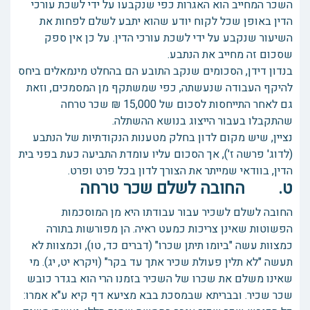
השכר המחייב הוא האגרות כפי שנקבעו על ידי לשכת עורכי
הדין באופן שכל לקוח יודע שהוא יתבע לשלם לפחות את
השיעור שנקבע על ידי לשכת עורכי הדין. על כן אין ספק
שסכום זה מחייב את הנתבע.
בנדון דידן, הסכומים שנקב התובע הם בהחלט מינמאלים ביחס
להיקף העבודה שנעשתה, כפי שמשתקף מן המסמכים, וזאת
גם לאחר התייחסות לסכום של 15,000 ₪ שכר טרחה
שהתקבלו בעבור הייצוג בנושא ההשתלה.
נציין, שיש מקום לדון בחלק מטענות הנקודתיות של הנתבע
(לדוג' פרשה ז'), אך הסכום עליו עומדת התביעה כעת בפני בית
הדין, בוודאי שמייתר את הצורך לדון בכל פרט ופרט.
ט. החובה לשלם שכר טרחה
החובה לשלם לשכיר עבור עבודתו היא מן המוסכמות
הפשוטות שאינן צריכות כמעט ראיה. הן מפורשות בתורה
כמצוות עשה "ביומו תיתן שכרו" (דברים כד, טו), וכמצוות לא
תעשה "לא תלין פעולת שכיר אתך עד בקר" (ויקרא יט, יג). מי
שאינו משלם את שכרו של השכיר בזמנו הרי הוא בגדר כובש
שכר שכיר. ובבריתא שבמסכת בבא מציעא דף קיא ע"א אמרו: