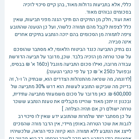
כללי, אלא בתביעות גדולות מאוד, בהן קיים סיכוי לזכיה
בסכומים גבוהים מאוד.
זאת ועוד, חלק מן התיקים הם תיקי הגנה מפני תביעות, שאין
כלל לצפות לקבל מהם תמורה כלשהי, ועל כן הטענה שהתובע
ציפה לתמורה מן הסכומים בהם יזכה הנתבע בתיקים אחרים
אינה סבירה.
גם בתיק התביעה כנגד הביטוח הלאומי, לא מסתבר שהוסכם
על שכר טרחה מן הזכיה בלבד. שכן, מדובר על תביעה הדורשת
עבודה מרובה, ואילו סכום התביעה מוגבל (כ160 א' ₪ בבסיס,
ובפועל כ250 א' ₪ כך על פי כתבי הטענה).
[לדוגמה, מה שנראה מהתנהלות הצדדים הוא, שבתיק ה' ו-ו', זה
בדיוק מה שביקש התובע לעשות. הוא דרש 30% מתביעה של
600,000 ₪. כאן מדובר על סכום משמעותי מתביעה עתידית,
ובכגון זו יתכן מאוד שהיינו מקבלים את טענת הנתבע ששכר
טרחה ישולם רק אם תהיה הצלחה. ]
על כן מסתבר יותר שלמרות שהתובע ידע שאין לו סיכוי רב
לגבות את שכר הטרחה באופן מיידי, אין הדבר מורה שהסכים
לייצג את הנתבע ללא תמורה. הוא קיווה כפי הנראה, שלכשיהיו
אמצעים בידי הנתבע הוא יזכה לשכר טרחתו, כך הוא מקווה גם