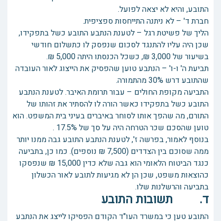
התובע, והיא לא יצאה לפועל.
חברת ד' – לא ניתנה התייחסות ספציפית.
הליך של פשיטת רגל – לטענת הנתבע התובע כשל בתפקידו,
שכן היה עליו להתנגד לסכום שנפסק לו כתשלום חודשי
בשיעור של 3,000 ₪, כשכל הכנסתו היתה 5,000 ₪.
תביעת ה' ו-ו' – הנתבע טוען שהפסיק את הייצוג לאור העובדה
שהתובע דרש 30% מהתמורה.
התביעה מקופת החולים – עבור תרומת האיבר. לטענת הנתבע
התובע כשל בתפקידו כאשר הורה לו להסתיר את זהותו של
התורם, מה שהפך אותו לסוחר באיברים בעיני בית המשפט. הוא
טוען שהסכם שכר הטרחה היה על סך של 17.5% .
בנוסף לאמור, בפרשה ז', לטענת הנתבע התובע גבה ממנו יותר
ממה שסוכם בין הצדדים (7,500 ₪ נוספים). כמו כן, בתביעה
כנגד הביטוח הלאומי הוא גבה שלא כדין 15,000 ₪ שנפסקו
כהוצאות משפט, שכן הן לא מגיעות לתובע לאור הכשלון
בתביעה והרשלנות שלו.
ד. תשובות התובע
התובע טען כי במשרד העו"ד הקודם הפסיקו לייצג את הנתבע