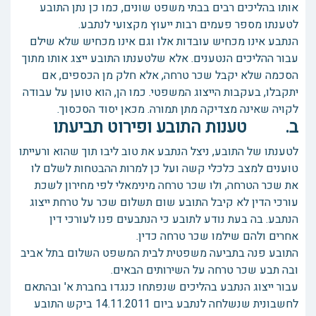
אותו בהליכים רבים בבתי משפט שונים, כמו כן נתן התובע
לטענתו מספר פעמים רבות ייעוץ מקצועי לנתבע.
הנתבע אינו מכחיש עובדות אלו וגם אינו מכחיש שלא שילם
עבור ההליכים הנטענים. אלא שלטענתו התובע ייצג אותו מתוך
הסכמה שלא יקבל שכר טרחה, אלא חלק מן הכספים, אם
יתקבלו, בעקבות הייצוג המשפטי. כמו הן, הוא טוען על עבודה
לקויה שאינה מצדיקה מתן תמורה. מכאן יסוד הסכסוך.
ב. טענות התובע ופירוט תביעתו
לטענתו של התובע, ניצל הנתבע את טוב ליבו תוך שהוא ורעייתו
טוענים למצב כלכלי קשה ועל כן למרות ההבטחות לשלם לו
את שכר הטרחה, ולו שכר טרחה מינימאלי לפי מחירון לשכת
עורכי הדין לא קיבל התובע שום תשלום שכר על טרחת ייצוג
הנתבע. בה בעת נודע לתובע כי הנתבעים פנו לעורכי דין
אחרים ולהם שילמו שכר טרחה כדין.
התובע פנה בתביעה משפטית לבית המשפט השלום בתל אביב
ובה תבע שכר טרחה על השירותים הבאים.
עבור ייצוג הנתבע בהליכים שנפתחו כנגדו בחברת א' ובהתאם
לחשבונית שנשלחה לנתבע ביום 14.11.2011 ביקש התובע