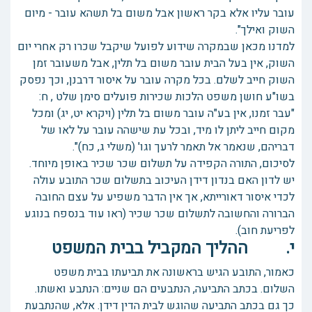
עובר עליו אלא בקר ראשון אבל משום בל תשהא עובר - מיום
השוק ואילך".
למדנו מכאן שבמקרה שידוע לפועל שיקבל שכרו רק אחרי יום
השוק, אין בעל הבית עובר משום בל תלין, אבל משעובר זמן
השוק חייב לשלם. בכל מקרה עובר על איסור דרבנן, וכך נפסק
בשו"ע חושן משפט הלכות שכירות פועלים סימן שלט , ח:
"עבר זמנו, אין בע"ה עובר משום בל תלין (ויקרא יט, יג) ומכל
מקום חייב ליתן לו מיד, ובכל עת שישהה עובר על לאו של
דבריהם, שנאמר אל תאמר לרעך וגו' (משלי ג, כח)".
לסיכום, התורה הקפידה על תשלום שכר שכיר באופן מיוחד.
יש לדון האם בנדון דידן העיכוב בתשלום שכר התובע עולה
לכדי איסור דאורייתא, אך אין הדבר משפיע על עצם החובה
הברורה והחשובה לתשלום שכר שכיר (ראו עוד בנספח בנוגע
לפריעת חוב).
י. ההליך המקביל בבית המשפט
כאמור, התובע הגיש בראשונה את תביעתו בבית משפט
השלום. בכתב התביעה, הנתבעים הם שניים: הנתבע ואשתו.
כך גם בכתב התביעה שהוגש לבית הדין דידן. אלא, שהנתבעת