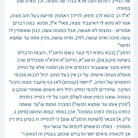
של החייב לפרוע חובו אלא בגדר של מצווה. וכך מצינו שם
בסוגיה:
"א"ל רב כהנא לרב פפא, לדידך דאמרת: פריעת בעל חוב מצוה,
אמר לא ניחא לי דאיעביד מצוה, מאי? א"ל, תנינא: במה דברים
אמורים - במצות לא תעשה, אבל במצות עשה, כגון שאומרין לו
עשה סוכה ואינו עושה, לולב ואינו עושה, מכין אותו עד שתצא
נפשו".
הרמב"ן (בבא בתרא דף קעד בשם הראב"ד, הובאו הדברים
בשיטה מקובצת), הרשב"א, הריטב"א והרא"ה מסבירים שרב
פפא סובר ששעבוד הנכסים אינו מן התורה אלא על החייב
מוטלת מצווה אישית. על כן אין בעל החוב יכול לגבות מנכסי
היתומים של החייב, "דיתמי (קטנים) לאו בני מיעבד מצוה נינהו".
הסיבה שיורדים לנכסי החייב רגיל היא משום שאחרי שנקבע
בסוגיה שאנו כופין אותו לשלם חובו על ידי כפייה גופנית
("מכין אותו עד שתצא נפשו") הסברה נותנת ש"עד שאתה
כופהו בגופו כפהו בממונו". אכן בספר קצות החושן (סימן ג,
ס"ק א) מבאר (לשיטת הרמב"ם שם) כי לכפייה זו בעינן בית דין
מומחין - כאלה הרשאים לכפות על ענשי גוף.
אך לכאורה נראים יותר הדברים שכתב בעניין זה הגאון ר'