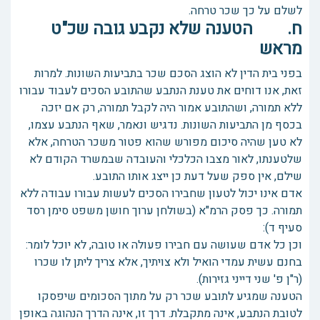
לשלם על כך שכר טרחה.
ח. הטענה שלא נקבע גובה שכ"ט
מראש
בפני בית הדין לא הוצג הסכם שכר בתביעות השונות. למרות
זאת, אנו דוחים את טענת הנתבע שהתובע הסכים לעבוד עבורו
ללא תמורה, ושהתובע אמור היה לקבל תמורה, רק אם יזכה
בכסף מן התביעות השונות. נדגיש ונאמר, שאף הנתבע עצמו,
לא טען שהיה סיכום מפורש שהוא פטור משכר הטרחה, אלא
שלטענתו, לאור מצבו הכלכלי והעובדה שבמשרד הקודם לא
שילם, אין ספק שעל דעת כן ייצג אותו התובע.
אדם אינו יכול לטעון שחבירו הסכים לעשות עבורו עבודה ללא
תמורה. כך פסק הרמ"א (בשולחן ערוך חושן משפט סימן רסד
סעיף ד):
וכן כל אדם שעושה עם חבירו פעולה או טובה, לא יוכל לומר:
בחנם עשית עמדי הואיל ולא צויתיך, אלא צריך ליתן לו שכרו
(ר"ן פ' שני דייני גזירות).
הטענה שמגיע לתובע שכר רק על מתוך הסכומים שיפסקו
לטובת הנתבע, אינה מתקבלת. דרך זו, אינה הדרך הנהוגה באופן