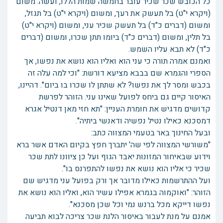
כל הכובש שכר שכיר עובר בחמשה שמות הללו, ועשה: משום
(ויקרא י"ט) בל תעשק את רעך, ומשום (ויקרא י"ט) בל תגזל,
ומשום (דברים כ"ד) בל תעשק שכיר עני, ומשום (ויקרא י"ט)
בל תלין, ומשום (דברים כ"ד) ביומו תתן שכרו, ומשום (דברים
כ"ד) לא תבא עליו השמש.
ואמנם אמרה תורה כי עני הוא ואליו הוא נושא את נפשו, אך
הספרי והגמרא שם בבבא מציעא דורשת: "וכי למה עלה זה
בכבש ומסר לך את נפשו? לא שתתן לו שכרו בו ביום". דהיינו,
האיסור קיים גם ביחס לפועל שאינו עני. הזוהר לפרשת
קדושים מדגיש את חומרת העניין: "תא חזי מאן דנטיל אגרא
דמסכנא כאילו נטיל נפשיה ודאנשי ביתיה".
ובעל החינוך באר בטעמי המצווה כתב:
"משורשי המצווה לפי שה' יתברך חפץ בקיום האדם אשר ברא
וידוע שבאיחור המזונות יאבד הגוף ועל כן ציוונו לתת שכר
שכיר כי אליו הוא נושא את נפשו להתפרנס בו".
ועל ההתרשמות כאילו מדובר אך ורק בפועל עני מדגיש שם
הזוהר: "ואוקמוה בגמרא אפילו עשיר הוא, ואליו הוא נושא את
נפשו דייקא מכל ברנש נמי וכל שכן מסכנא".
אמנם על מנת לעבור באיסור הלנת שכר צריכה לבוא תביעה