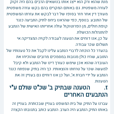
מנת שהוא ורק הוא ייצג אותו בנושאים הרבים בהם היה זקוק
לעזרה משפטית. גם באותם המקרים בהם בקש עזרה משפטית
מעורך דין אחר חזר בסופו של דבר לבקש את עזרתו המשפטית
של התובע. בנוסף, כפי שהראנו ביחס לתיק התביעה כנגד
קופת חולים, מן הפרוטוקול עולה אחריותו האישית של הנתבע
להתנהלות הכושלת.
על כן, אנו דוחים את הטענה לעבודה לקויה המצדיקה אי
תשלום שכר עבודה.
בהעדר כל הוכחה לדברי הנתבע עלינו לקבל את כל טענותיו של
התובע, שהיו כולן מגובות במסמכים מרובים שהוכיחו את
העובדה שהוא אכן שימש כעורך דינו של הנתבע ולא קיבל
למעשה שכר על טרחתו והוצאותיו. כך היה בתיק שנפתח כנגד
הנתבע על ידי חברת א', ועל כן אנו דוחים גם בעניין זה את
הטענות.
ז. הטענה שבתיק ב' שכ"ט שולם ע"י
הנתבעים האחרים
עברנו על התיק של בית המשפט בעניין שבכותרת. בעניין זה
באותו התיק הנתבע היה הערב. הנתבע כותב בתגובתו הקצרה