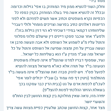
מסור בידי
וחלק השני להוציא ממון מיד המוחזק בו אפי' גזילות וכדומה
ובכלל זה להוציא אשה מיד בעלה המוחזק בקנין כספו כל
הכפיות נקרא משפטים וכתיב אשר תשים לפניהם ולא לפני
הדיוטות דאלהים כתיב בפרשה וצריכים מומחי' ולולי דעבדי'
שליחותיהו דקמאי במידי דשכיחי לא הוי דנין גזילות בזה"ז.
ולפע"ד אחר שכבר פסקו דיינים דין שישלם פלוני מפלוני
והוטל עליו מ"ע לשמוע אל השופט ולא אבה ונעשה סרבן אז
נעשה עבריין על חק ומצוה שמיעה אל השופט והוטל על כל
ישראל ומה שב"ד מנדין ע"ז הוא בשליחות כל ישראל...
נעיר, שמסוף דבריו למדנו שהוצל"פ אינה פעולה משפטית
הטעונה בי"ד של תורה אלא כאו"א מישראל מצווה להוציא
לפועל פס"ד. ויש לחזק סברה זאת שהוצל"פ אינה מעשה בי"ד
מהתלמוד (גיטין דף פח עמוד ב) שבי"ד יכולים לומר אפי'
לעכו"ם לכפות אדם על גט (בבית הדין כבר עסקנו בכך
בשאלת ההיתר ההלכתי לפנות להוצל"פ).
יתירה מזו, נראה שאין מחלוקת בין קצות החושן לבין החת"ס
והשערי יושר:
מצד אחד, קצות החושן שכתב שלעניין כפיית מצוות עשה צריך