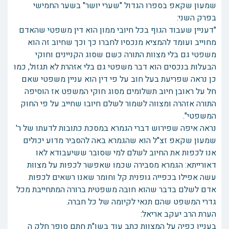
שמעון שקאפ בספרו הגדול "שערי יושר" בשער החמישי
בפרק השני:
"דעניין שעבוד הגוף בכל חיובי ממון הוא דין משפטי שהאדם
מחוייב ועומד להמציא מנכסיו לחברו כך וכך שחיוב זה הוא
משפטי גם בלי מצוות התורה כשם שסוג הקניינים וחוקי
הבעלות בנכסים הוא דבר משפטי גם בלי אזהרת לא תגזול, כמו
כן נראה שפריעת בעל חוב על פי דין הוא עניין משפטי שאם
חל על ראובן חיוב תשלומים מסוג חוקי המשפט אז הוסיפה
התורה אזהרה ומצווה לשמור לשלם חיובו שחייב על פי החוק
המשפטי".
נראה איפה שפירוש דברי הגמרא במסכת כתובות לדעתו של ר'
שמעון שקאפ זצ"ל הוא שהגמרא באה להסביר מדוע יכולים
אנו לכפות את החיוב לשלם למי שסובר ששיעבודא לאו
דאורייתא: הגמרא מסבירה שכמו שאפשר לכפות על מצוות
עשה אפילו בכפייה גופנית קל וחומר שאנו רשאים לכפות
אדם לשלם בדבר שהוא חובה משפטית ברורה המתחייבת מכל
גדרי המשפט שהם תנאי לקיומה של כל חברה.
הערת הרב יעקב אריאל:
בעניין כפיה על המצוות כתב עוד בשו"ת חתם סופר חלק ה