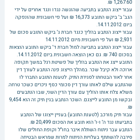
1,267.60 ₪.
עבור ייצוג הנתבע בתביעה שהוגשה נגדו ונגד אחרים על ידי
הגב' ב' ביקש התובע 16,373 ₪ ועל פי חשבונית שהונפקה
ביום 14.11.2012.
עבור ייצוג הנתבע בהליך כנגד חברת ג' ביקש התובע סכום של
2,931 ₪ ועל פי חשבונית מיום 14.11.2012
עבור ייצוג הנתבע בתביעה למול חברת ד' ביקש התובע הוצאות
בסכום 740 ₪. גם כאן הוצאה חשבונית ביום 14.11.2012.
התובע ייצג את הנתבע בהליך של פשיטת רגל במשך תקופה
ארוכה ולא קיבל שכר. במהלך הייצוג פנה הנתבע לעורך דין
אחר לאור הבטחתו לסגירת התיק. לטענת התובע התברר לו
שהנתבע שילם לאותו עורך דין סכומי כסף ניכרים כשכר טרחה.
משלא צלח אותו ההליך עם עורך הדין השני, שבו הנתבעים
ובקשו מן התובע לייצגם. השכר הנתבע בגין תיק זה הוא 9,454
₪.
עבור תיק מורכב (לטענת התובע) בעניין ייצוגו של הנתבע
בתביעתו נגד ה' ו-ו' הוא תובע את הסכום 20,499 ₪.
הנתבע עבר ניתוח השתלת איבר בחו"ל וקופת החולים שלו
סירבה להשתתף בעלויות הניתוח למרות שמראש הבטיחה