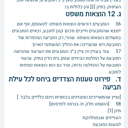
בעניין עבודות שנת 2006, טען ב״כ הנתבעים, שנעשו אגב
העיסוק בתיק [2] והן כלולות בו.
ג. 12 הוצאות משפט
56. הנתבעים דורשים הוצאות משפט. לטענתם, אף אם
יימצא שהנתבעים חייבים סכום קטן לתובע, זכאים הנתבעים
בתשלום הוצאות משפט. שהרי, רק התביעה המופרזת של
התובעת היא שהצריכה את ההליך המשפטי הארוך.
57. עוד בעניין זה ציין ב״כ הנתבעים את הערעור שהגישה
התובעת על החלטת הביניים שנתן בית הדין בתיק. ערעור
התובעת על ההחלטה נדחה, וגרר גם הוא הוצאות נוספות
לנתבע.
ד. פירוט טענות הצדדים ביחס לכל עילת
תביעה
[נציין שהתאריכים המצוינים בכותרות הינם כלליים בלבד. ]
58. [הושמט חלק זה בגרסה לפרסום]
תיק [1]
העניינים שבמחלוקת:
לטענת התובעת