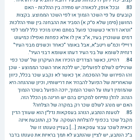
קצוב יכול ליתן לו כפחות שבעיר דהבא להוציא עליו הראיה".
83. ובכל אופן, לכאורה יש סתירה בין ההלכות - האם
קובעים על פי השכר הנמוך או לפי השכר הממוצע. בקצות
החושן (סימן שלא ס״ק א) הסביר את ההבחנה בין שתי ההלכות:
"ונראה דודאי כששוכר פועל בסתם ואינו מזכיר כלל לומר לפי
דמים ששוכרין בעיר, א"כ אין לו אלא כפחות ואפילו כמיעוט
דזיילי וכמ"ש ריטב"א, אבל באומר "כאחד וכשנים מבני העיר"
דנחית לשומא של בני העיר דעתו אשומא דבני העיר".
84. דהיינו, כאשר הצדדים הזכירו את העיקרון של ׳שכר כפי
שרגילים לשלם לפועלים׳, יש ללכת אחר השכר הממוצע - שכן
זהו הפירוש של ההסכמה. אך כאשר לא נקבע שכר בכלל, כיוון
שהאחריות של הפועל להבהיר את דרישותיו, וכיון שההנחה היא
שהמזמין דעתו על השכר הנמוך, יזכה הפועל בשכר הנמוך
הנהוג. להלן נתייחס למקרים בהם יש חריגה מן הכלל הזה.
האם יש מנהג לשלם שכר רק במקרה של הצלחה?
85. לטענת הנתבע, הנוהג בעסקאות נדל״ן הוא שעורך הדין
מקבל שכר בכפוף להצלחת העסקה. על כן, התובעת אינה
זכאית לשכר עבור עסקאות: [....] בעניין טענתו זו של
ב״כ הנתבע, יש לציין שהנתבע לא תמך בראיות את טענתו בדבר