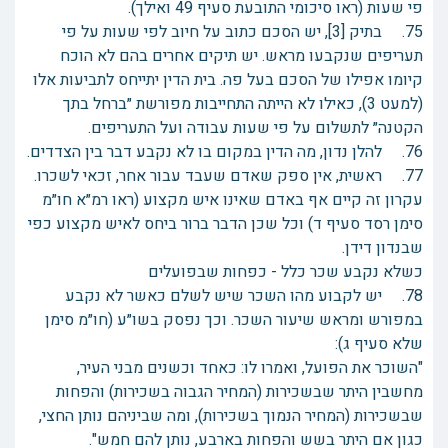
פי שעות (ראו סיכומי התובעת סעיף 49 ואילך).
75. בתיק [3], יש הסכם כתוב על חיוב לפי שעות על פי
תעריפים שנקבעו מראש. יש תיקים אחרים בהם לא הוכח
קיומו אפילו של הסכם בעל פה. בית הדין יתייחס לתביעות אלו
(למעט 3), כאילו לא הייתה התחייבות מפורשת ״ברחל בתך
הקטנה״ לתשלום על פי שעות עבודה ועל התעריפים.
76. להלן נדון, מה הדין במקום בו לא נקבע דבר בין הצדדים.
77. ראשית, אין ספק שאדם שעבד עבור אחר, זכאי לשכרו.
עקרון זה קיים אף באדם שאינו איש מקצוע (ראו רמ״א חו״מ
סימן רסד סעיף ד) וכל שכן הדבר ברור ביחס לאיש מקצוע כפי
שבנדון דידן.
כשלא נקבע שכר כלל - כפחות שבפועלים
78. יש לקבוע מהו השכר שיש לשלם כאשר לא נקבע
במפורש ומראש שיעור השכר. וכך נפסק בשו״ע (חו״מ סימן
שלא סעיף ג):
"השוכר את הפועל, ואמרו לו: כאחד וכשנים מבני העיר,
מחשבין היתר שבשכירות (המחיר הגבוה בשכירות) והפחות
שבשכירות (המחיר הנמוך בשכירות), ומה שביניהם נותן החצי,
כגון אם היתר בשש והפחות בארבע, נותן להם חמש".