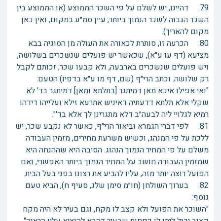
79. דהיינו, יש לשלם על פי השכר הממוצע (או הממוצע בין
השכר הגבוה לשכר הנמוך ביותר, עיין סמ״ע במקום, ואין כאן
מקום להאריך).
80. הכרעה זו, סותרת לכאורה את העולה מן הסוגיה בבא
מציעא (דף עו ע״א), שכאשר יש פועלים שנשכרים בשלושה,
ויש פועלים שנשכרים בארבעה, ולא קבעו שכר, זכותם לקבל
רק שלושה. וכתב הרי״ף (שם, דף מו ע״א בדפיו) הטעם:
"ואי אפילו איכא מאן דמיתגר [בתלתא ומאן] דמיתגר בד' לא
שקלי אלא תלתא דדעתיה דאיניש אתרעא זילא ועלייהו דידהו
רמיא לגלויי ליה לבעה״ב דלא מתגרינן לך אלא בד'".
81. לפי דברי הגמרא וביאור הרי״ף, כאשר לא נקבע שכר, יש
ללכת על פי המנהג, וכשיש משרעת מחירים, מזמין העבודה
משלם על פי המחיר הנמוך הנהוג. הסיבה היא שההנחה היא
שמזמין העבודה חושב על המחיר הנמוך ביותר האפשרי, ואם
הפועל רוצה יותר מזה, עליו להביע את רצונו בפני בעל הבית.
82. בערוך השולחן (חו״מ סימן שלג, סעיף ח), הביא טעם
נוסף:
"השוכר את הפועל ולא קצב לו מקח, וגם בעיר לא היה מקח