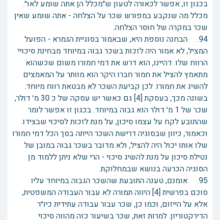
בכגון זו, אפשר לכאורה לטעון ש״מכלל הן אתה שומע לאו״.
מכלל מה שנקבע במפורש שכר על הצלחה - אתה שומע שאין
שכר במקרה של חוסר הצלחה.
94. הבחנה נוספת היא, שבאמור בסוגיית הגמרא - הפועל
המציל, לא אמור היה לזכות בשכר גבוה במיוחד מבחינת סיכויי
הרווח שלו. דהיינו, הוא דרש את דמי חמורו משום שכשהוא
מתאמץ להציל את חמור חברו היקר הוא מוותר על המאמצים
להשיג את חמורו. לכן קביעת השכר לא מבטאת רווח מיוחד.
בשונה מכך, בעסקת [4] גם כאשר יש עסקה של כ 30 מ׳ דולר,
שכר של 1 מ׳ דולר הוא גבוה במיוחד. בכגון זו אפשר לומר
שהתובע לקח על עצמו סיכון, על מנת לזכות לסיכוי שבצידו.
וכאמור, כיוון שבסוגיה דרישת השכר הייתה בסך הכל דמי חמורו
שלו אותו יכול היה להציל, ולא מדובר בשכר גבוה במובן של
נטילת סיכון על מנת להשיג סיכוי - הרי שלא ניתן ללמוד מן
הסוגיה הכרעה בנושא שבמחלוקת.
95. אומנם, טענה התובעת שהשכר הגבוה במיוחד עליו
סוכם בפרשית [4] היווה תמורה לא עבור העבודה המשפטית,
אלא על הייזום, וכמו כן, שכר עבור עבודה עתידית כיו״ר
הדירקטוריון. למרות זאת, שכר בשיעור כזה מהווה סיכוי