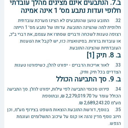
ב.7. הנתבעים אינם מציגים מהלך עובדתי
חלופי ועדות נתבע מס׳ 1 אינה אמינה
32. התובע טוען שהנתבעים לא הציגו מערכת עובדתית
חלופית למה שהציגה התובעת. עדותו של נתבע מס׳ 1 הייתה
רצופה טענות לשכחה ודברים שסתרו את עצמם, את דברי ב״כ,
או עובדות ברורות. בסיטואציה כזו, יש לקבל את הטענות
העובדתיות שהציגה התובעת.
ב. 8. תיק [1]
33. לאור אריכות הדברים - יפורט להלן, כשיפורטו טענות
הצדדים בכל תיק ותיק.
ב. 9. סך התביעה הכולל
34. פירוט סכומי התביעה לפי עילות, יפורט להלן. סך התביעה
הכולל עומד על 2,279,019.70 ₪, ובתוספת
מע״מ 2,689,243.20 ₪.
35. בנוסף, דורשת התובעת הוצאות משפט בצירוף מע״מ, וכן
חיוב נוסף מדין נהנה או קנס על עיכוב התשלומים ועוגמת
הנפש.