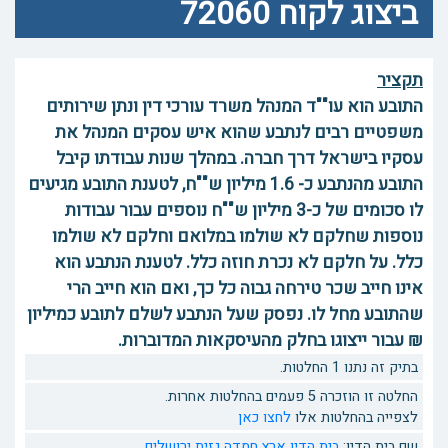
ביצוג לקוח 72060
תקציר
התובע הוא עו""ד המנהל משרד עורכי דין ונתן שירותים
משפטיים רבים לנתבע שהוא איש עסקים המנהל את
עסקיו בישראל דרך חברה. במהלך שנות עבודתו קיבל
התובע מהנתבע כ- 1.6 מיליון ש""ח, לטענת התובע מגיעים
לו סכומים של כ-3 מיליון ש""ח נוספים עבור עבודות
נוספות שחלקם לא שולמו במלואם וחלקם לא שולמו
כלל. על חלקם לא נכרת חוזה כלל. לטענת הנתבע הוא
אינו חייב שכר טירחה גבוה כל כך, ואם הוא חייב הרי
שהתובע מחל לו. נפסק שעל הנתבע לשלם לתובע כמיליון
₪ עבור ייצוגו בחלק מהעיסקאות המדוברות.
בתיק זה נתנו 1 החלטות.
החלטה זו הוזכרה 5 פעמים בהחלטות אחרות.
לצפייה בהחלטות אלו
לחצו כאן
שם בית הדין:
בית הדין ארץ חמדה גזית ירושלים