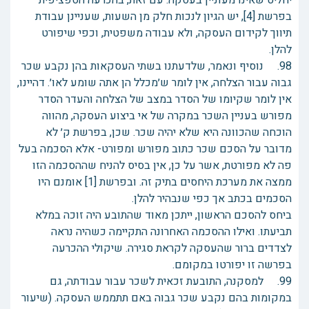
יחליט שאינו מעוניין בעסקה. עם זאת, בהכרעה הספציפית
בפרשת [4], יש הגיון לנכות חלק מן השעות, שעניינן עבודת
תיווך לקידום העסקה, ולא עבודה משפטית, וכפי שיפורט
להלן.
98. נוסיף ונאמר, שלדעתנו בשתי העסקאות בהן נקבע שכר
גבוה עבור הצלחה, אין לומר ש׳מכלל הן אתה שומע לאו׳. דהיינו,
אין לומר שקיומו של הסדר במצב של הצלחה והעדר הסדר
מפורש בעניין השכר במקרה של אי ביצוע העסקה, מהווה
הוכחה שהכוונה היא שלא יהיה שכר. שכן, בפרשת ק׳ לא
מדובר על הסכם שכר כתוב מפורש ומפורט- אלא הסכמה בעל
פה לא מפורטת, אשר על כן, אין בסיס להניח שההסכמה הזו
ממצה את מערכת היחסים בתיק זה. ובפרשת [1] אומנם היו
הסכמים בכתב אך כפי שנבהיר להלן.
ביחס להסכם הראשון, ייתכן מאוד שהתובע היה זוכה במלא
תביעתו. ואילו ההסכמה האחרונה התקיימה כשהיה נראה
לצדדים ברור שהעסקה לקראת סגירה. שיקולי ההכרעה
בפרשה זו יפורטו במקומם.
99. למסקנה, התובעת זכאית לשכר עבור עבודתה, גם
במקומות בהם נקבע שכר גבוה באם תתממש העסקה. (שיעור