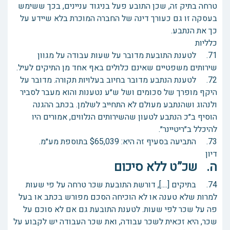
טרחה בתיק זה, שכן התובע פעל בניגוד עניינים, בכך ששימש
בעסקה זו גם כעורך דינה של החברה המוכרת בלא שיידע על
כך את הנתבע.
כלליות
71. לטענת התובעת מדובר על שעות עבודה על מגוון
שירותים משפטיים שאינם כלולים באף אחד מן התיקים לעיל.
72. לטענת הנתבע מדובר בחיוב בעלויות תקורה. מדובר על
היקף מופרך של סכומים ושל ש״ע נטענות והוא מעבר לסביר
ולנהוג ושהנתבע מעולם לא התחייב לשלמן. בכתב ההגנה
הוסיף ב״כ הנתבע לטעון שהשירותים הנלווים, אמורים היו
להיכלל ב״ריטיינר״.
73. התביעה בסעיף זה היא: $65,039 בתוספת מע״מ.
דיון
ה. שכ”ט ללא סיכום
74. בתיקים [....], דורשת התובעת שכר טרחה על פי שעות
למרות שלא טענה או לא הוכיחה הסכם מפורש בכתב או בעל
פה על שכר לפי שעות. לטענת התובעת גם אם לא סוכם על
שכר, היא זכאית לשכר עבודה, ואת שכר העבודה יש לקבוע על