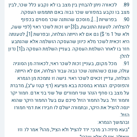
89. לכאורה ניתן להבחין בין מצב בו לא נקבע כלל שכר, לבין
מצב בו נקבע במפורש שכר גבוה באם תתממש העסקה.
90. בפרשיות [....], מוסכם שהותנה שכר מסוים בכפוף
להצלחה. לטענת התובעת, ב[3] יש זכות לשכר ראוי (לפי שעה,
ולא של 1 מ׳ $) גם אם לא הייתה הצלחה, ובפרשת [1], לטענתה
היא זכאית לשכר מלא כיוון שהעסקה הושלמה אלא שהנתבע
חזר בו לאחר השלמת העסקה. בעניין השלמת העסקה ב[1] נדון
להלן.
91. מכל מקום, בעניין זכות לשכר ראוי, לכאורה מן הסוגיה
עולה, שגם כשהותנה שכר גבוה עבור הצלחה, אם לא הייתה
הצלחה, עדיין זכאים לשכר ראוי. גישה זו נתמכת מן הגמרא
והפוסקים. הגמרא במסכת בבא מציעא (דף קטז ע״ב), מדברת
על מצב בו סחף הנהר שני חמורים של שני בני אדם. חמור יקר
וחמור זול. בעל החמור הזול סיכם עם בעל החמור היקר שהוא
ינסה להציל את היקר, ובתמורה ישלם לו חבירו את דמי חמורו
הזול.
ובהמשך הגמרא:
"בעא מיניה רב מרבי: ירד להציל ולא הציל, מהו? אמר לו: וזו