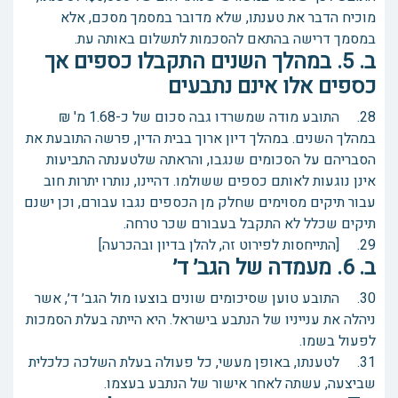
מוכיח הדבר את טענתו, שלא מדובר במסמך מסכם, אלא
במסמך דרישה בהתאם להסכמות לתשלום באותה עת.
ב. 5. במהלך השנים התקבלו כספים אך
כספים אלו אינם נתבעים
28. התובע מודה שמשרדו גבה סכום של כ-1.68 מ' ₪
במהלך השנים. במהלך דיון ארוך בבית הדין, פרשה התובעת את
הסבריהם על הסכומים שנגבו, והראתה שלטענתה התביעות
אינן נוגעות לאותם כספים ששולמו. דהיינו, נותרו יתרות חוב
עבור תיקים מסוימים שחלק מן הכספים נגבו עבורם, וכן ישנם
תיקים שכלל לא התקבל בעבורם שכר טרחה.
29. [התייחסות לפירוט זה, להלן בדיון ובהכרעה]
ב. 6. מעמדה של הגב׳ ד׳
30. התובע טוען שסיכומים שונים בוצעו מול הגב׳ ד׳, אשר
ניהלה את ענייניו של הנתבע בישראל. היא הייתה בעלת הסמכות
לפעול בשמו.
31. לטענתו, באופן מעשי, כל פעולה בעלת השלכה כלכלית
שביצעה, עשתה לאחר אישור של הנתבע בעצמו.