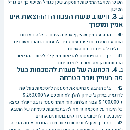
השכר תלוי בהתממשות העסקה, שכן כגודל הסיכוי כך גם גודל
הסיכון.
ג. 3. חישוב שעות העבודה וההוצאות אינו
אמין ומופרך
40. הנתבע טוען שהיקף שעות העבודה עליהם מדווח
התובע במסגרת תביעתו אינו סביר. לטענתו, הנוהג במשרדים
גדולים להגזים בדיווח השעות.
41. כך גם התייחסותו להוצאות וסעיף ׳כלליות׳: ההוצאות
המדווחות הן מוגזמות ובלתי סבירות.
ג. 4. הכחשה של טענות להסכמות בעל
פה בעניין שכר הטרחה
42. ב״כ הנתבע מכחיש את הטענות להסכמות בעל פה.
לדוגמה, בתיק ג׳ שידון להלן, לא הוסכם על 250,000 $
+ 100,000 $ עבור הצלחה. הוא תומך טענה זו בכך שלא נמצא
כל תיעוד על הסכמה זו, אף לא בתכתובות פנימיות של התובע.
זאת בניגוד לרישומים מדויקים בתחומים אחרים.
43. כמו כן, ניתן להוכיח שדרישת שכר הטרחה איננה סבירה,