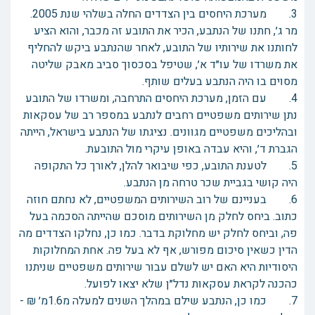
3. מערכת היחסים בין הצדדים החלה בשלהי שנת 2005.
מר ג׳, חתנו של הנתבע, הכיר את התובע זה מכבר, והוא הציע
לחותנו את שירותיו של התובע, לאחר שהנתבע ביקש להחליף
את משרדו של עו״ד א׳, שטיפל בסכסוך סביב מאבק שליטה
מסוים בו היה הנתבע בעלים שותף.
4. עם הזמן, מערכת היחסים התרחבה, ומשרדו של התובע
נתן שירותים משפטיים רחבים לנתבע במספר רב של עסקאות
ובהליכים משפטיים מגוונים. נציגתו של הנתבע בישראל, הייתה
הגברת ד׳, והיא עבדה באופן עיקרי מול התובעת.
5. לטענת התובע, כפי שיבואר להלן, לאורך כל התקופה
היה קושי בגביית שכר טרחה מן הנתבע.
6. בעניינם של רוב השירותים המשפטיים, לא נחתם חוזה
כתוב. ביחס לחלק מן השירותים מוסכם שהייתה הסכמה בעל
פה, וביחס לחלק יש מחלוקת בדבר. כמו כן, נחלקו הצדדים מה
הדין כשאין סיכום מפורש, אף לא בעל פה. אחת המחלוקות
היסודיות היא האם יש לשלם עבור שירותים משפטיים שניתנו
כהכנה לקראת עסקאות נדל״ן שלא יצאו לפועל.
7. כמו כן, הנתבע שילם במהלך השנים למעלה מ1.6מ׳ ₪ -