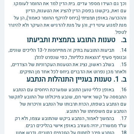
וכך גם העידו מספר עדים. בית הדין למד את החומר לעומקו.
עם זאת, ביקשנו בפסק הדין להציג את הטענות, הדיון
וההכרעה באופן תמציתי (ביחס להיקף החומר כאמור), הן על
מנת למנוע עינוי דין, והן על מנת להדגיש את העיקר ולא להיגרר
לטפל.
ב. טענות התובע בתמצית ותביעתו
14. תביעות התובעת בתיק זה מתייחסות ל-13 הליכים שונים,
ובנוסף סעיף ״הוצאות כלליות״, כפי שנפרט להלן.
15. בשלב ראשון, נציג את הטענות העקרוניות של הצדדים,
ולאחר מכן נפרוט את הדברים ביחס לכל אחד מן התיקים.
ב. 1. טענות בעניין התנהלות הנתבע
16. באופן כללי טוען התובע שמערכת היחסים עם הנתבע
התבססה על קשר אישי חם, שנבע מיכולתו של התובע לתקשר
עם הנתבע בשפתו, הכרת תרבותו של הנתבע והיכרות של
הנתבע עם משפחתו של התובע.
17. בהמשך לאמור, הנתבע ביקש שהתובע עצמו, ולא רק
עו״ד ממשרדו, יהיה מעורב באופן אישי בהליכים רבים.
18. הנתבע סירב לחתום על הסכמים כתובים, ודרש אמון