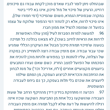
שבהחלט ניתן לומר לגביו שאדם מוכן לקחת עבורו גם סיכונים.
דהיינו, הרעיון של סיכוי אל מול סיכון, אינו בא לידי ביטוי
במקרה שבסוגיית הגמרא, משום שהסיכוי (דמי חמורו שלו),
אינו סיכוי לרווח, אלא רק להחזר דמי ההפסד שלוקח על עצמו
בפועל זה שמנסה להציל את ממון חברו.
96. למעשה למרות הסברות לעיל (מהן עולה האפשרות
לדחות את הראיות לחיוב בשכר), לא מצאנו בהלכה כל תמיכה
בטענה ש׳סיכוי תמורת סיכון׳ מבטל את העיקרון הכללי שמגיע
שכר עבור עבודה. אם מזמין עבודה רוצה להתחייב רק במקרה
של הצלחה, עליו להתנות כך במפורש ולהיות מוכן להוכיח את
הסכמתו של הפועל למצב החריג. כשם שאם נעזרו הנתבעים
ביועצים מקצועיים אחרים (רו״ח, אדריכל וכד׳) על מנת לבחון
את ההיתכנות והכדאיות לביצוע העסקה, מן הסתם שילמו
ליועצים את שכרם בלי תלות בעסקה, כך גם ביחס לעבודה
המשפטית.
97. הכרעה זו מתחזקת בנידון דידן מההיקף הרחב של שעות
העבודה שהושקעו בכל אחת מן התביעות. השקעה שכזו אינה
רגילה להיעשות על דעת שלא לקבל תמורה אם מזמין העבודה