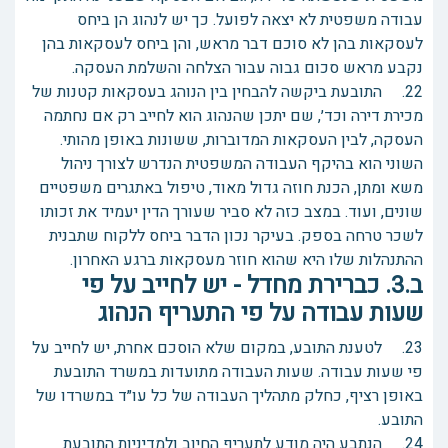
עבודה משפטית לא יצאה לפועל. כך יש לנהוג הן ביחס
לעסקאות בהן לא סוכם דבר מראש, והן ביחס לעסקאות בהן
נקבע מראש סכום גבוה עבור הצלחה והשלמת העסקה.
22. התובעת ביקשה להבחין בין הנוהג בעסקאות קטנות של
מכירת דירה וכד׳, שם יתכן שהנהוג הוא לחייב רק אם נחתמה
העסקה, לבין העסקאות המדוברות, ששונות באופן מהותי.
השוני הוא בהיקף העבודה המשפטית הנדרש לצורך ניהול
משא ומתן, הכנת חוזה גדול מאוד, טיפול באתגרים משפטיים
שונים, ועוד. במצב כזה לא סביר שעורך הדין יעמיד את זכותו
לשכר טרחה בספק. בעיקר נכון הדבר ביחס ללקוח שתבנית
ההתנהלות שלו היא שהוא חוזר מעסקאות ברגע האחרון.
ב.3. כברירת מחדל - יש לחייב על פי
שעות עבודה על פי התעריף הנהוג
23. לטענת התובע, במקום שלא הוסכם אחרת, יש לחייב על
פי שעות עבודה. שעות העבודה מתועדות במשרד התובעת
באופן רציף, כחלק מתהליך העבודה של כל עו״ד במשרדו של
התובע.
24. הנתבע היה מודע לתעריף החיוב ולמדיניות התובעת