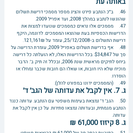
באותה עת
46. ב״כ הנתבע פירט והציג מספר מסמכי דרישת תשלום
שהוגשו לנתבע במהלך 2008, ועד אפריל 2009.
47. מסמכים אלו נראים כמסמכים שנועדו למצות את
הדרישות הכספיות בעת שהוצאו המסמכים. לדוגמה, היקף
דרישת התשלום ב-25/12/2008, עומד על 121,161₪.
48. אף בדרישת תשלום באפריל 2009, עומדת הדרישה על
סך של $34,847. בכל הדרישות האלו, לא הועלתה כל דרישה
ביחס לתיקים מראשית שנת 2006, ובכלל זה תיק ב׳. הדבר
מוכיח שלא היו חובות, או שאלו הם חובות שכבר נמחלו או
הוסדרו.
49. (המסמכים ידונו במפורט להלן).
ג. 7. אין לקבל את עדותה של הגב׳ ד׳
50. הגב׳ ד׳ נמצאת בעימות משפטי עם הנתבע. עדותה כנגד
הנתבע מגמתית, ובעדותה נמצאו סתירות. על כן אין לקבל את
עדותה.
ג. 8 קיזוז 61,000 ₪