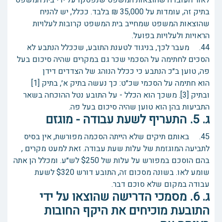
לאור העובדה שהוצאות המשפט שנפסקו על ידי בית המשפט
בתיק זה, עומדות על 35,000 ₪ בלבד. ככלל, יש להניח
שהוצאות המשפט שמחייב בית המשפט קרובות לעלויות
הראויות ולעלויות בפועל.
44. מעבר לכך, בניגוד לטענת התובע, שככלל הנתבע לא
הסכים לחתימה על הסכמי שכר גם במקרים שהיה סיכום בעל
פה, טוען ב״כ הנתבע כי ככלל הנוהג של הצדדים דידן
הוא חתימה על הסכמי שכ״ט: כך נעשה בתיק א׳, בתיק [1]
ובתיק [3]. משכך הוא הכלל - על התובע נטל ההוכחה בשאר
התביעות בהן הוא טוען שהיה סיכום בעל פה.
ג. 5. התעריף לשעת עבודה - מוגזם
45. באותם תיקים שלא הייתה הסכמה מפורשת, אין בסיס
לתביעה המוגזמת של עלות שעת עבודה. זאת למעט מקרים ,
בהם הוסכם במפורש על עלות של $250 לש״ע. ומכלל הן אתה
שומע לאו. בשונה מסכום זה, התובע דורש $320 לשעת
עבודה במקום שלא סוכם דבר.
ג. 6. מסמכי הדרישה שהוצאו על ידי
התובעת מוכיחים את היקף החובות