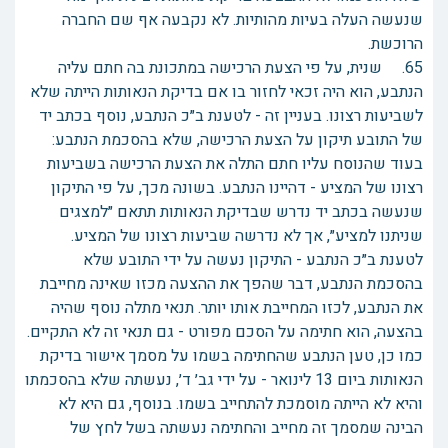
שנעשה העלה בעיות מהותיות. לא נקבעה אף שם החברה
הרוכשת.
65. שנית, על פי הצעת הרכישה במתכונת בה חתם עליה
הנתבע, הוא היה זכאי לחזור בו אם בדיקת הנאותות הייתה שלא
לשביעות רצונו. בעניין זה - לטענת ב״כ הנתבע, נוסף בכתב יד
של התובע תיקון על הצעת הרכישה, שלא בהסכמת הנתבע:
בעוד שהנוסח עליו חתם התלה את הצעת הרכישה בשביעות
רצונו של המציע - דהיינו הנתבע. בשונה מכך, על פי התיקון
שנעשה בכתב יד נדרש שבדיקת הנאותות תתאם ״למצגים
שניתנו למציע״, אך לא נדרשה שביעות רצונו של המציע.
לטענת ב״כ הנתבע - התיקון נעשה על ידי התובע שלא
בהסכמת הנתבע, דבר שהפך את ההצעה מכזו שאינה מחייבת
את הנתבע, לכזו המחייבת אותו יותר. תנאי מתלה נוסף שהיה
בהצעה, הוא חתימה על הסכם מפורט - גם תנאי זה לא התקיים.
כמו כן, טען הנתבע שהחתימה בשמו על מסמך אישור בדיקת
הנאותות ביום 13 לינואר - על ידי גב׳ ד׳, נעשתה שלא בהסכמתו
והיא לא הייתה מוסמכת להתחייב בשמו. בנוסף, גם היא לא
הבינה שמסמך זה מחייב והחתימה נעשתה בשל לחץ של