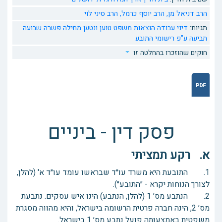
הרב דניאל מן,
הרב יוסף כרמל,
הרב סיני לוי
תגיות:
דיני עבודה
הוצאות משפט
טוען ונטען
מחילה
פשרה
שבועה
תביעה ע"פ רישומי התובע
חוקים שהוזכרו בהחלטה זו
פסק דין - ביניים
א. רקע תמציתי
1. התובעת היא משרד עו״ד שבראשו עומד עו״ד א' (להלן,
לצורך הנוחות יקרא - ״התובע״).
2. הנתבע מס׳ 1 (להלן, הנתבע) הינו איש עסקים. נתבעת
מס׳ 2, הינה חברה פרטית הרשומה בישראל, והיא מהווה מסגרת
משפטית באמצעותה פועל נתבע מס׳ 1 בישראל.