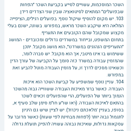
השכר המוסכמות, עשויים לסייע בקביעת השכר ״הפחות
שבפועלים״ המתאים לסיטואציה שבין שני הצדדים דידן.
103. יש מקום להוסיף שיקול נוסף: בפועלים רגילים, הציפייה
המלאה היא שיקבע השכר מראש, במפורש. בשונה, ישנם בעלי
מקצוע שמקובל שהם הקובעים את התעריף.
בתחום המשפט, ובייחוד במשרדים גדולים ומכובדים - המושג
״התעריפים הנהוגים במשרדנו״, הוא מושג מקובל. יתכן
ששימוש בו אינו מיטבי, אך הוא מקובל. יש סברה לומר,
שהמזמין עבודה במשרד כזה סומך על הקביעה של עורך הדין
וכשאינו מסכים לדרך זו, על מזמין העבודה מוטל להביע זאת
במפורש.
104. עניין נוסף שמשפיע על קביעת השכר הוא איכות
העבודה. כאשר ברור מאיכות העבודה ששווייה גבוה מהשכר
הנמוך ביותר של הפועלים, הרי שהפועלים זכאים לשכר
בהתאם לאיכות העבודה. (ראו שו״ע חו״מ סימן שלב סעיף א,
בסופו, בעניין ׳מלאכתם ניכרת׳). יש לציין שיש גם היגיון
לתגמול גבוה יותר (לפחות מבחינת לפי שעות) כאשר מדובר על
עסקאות גדולות, שאיכות גבוהה עשויה להפיק תועלת גדולה