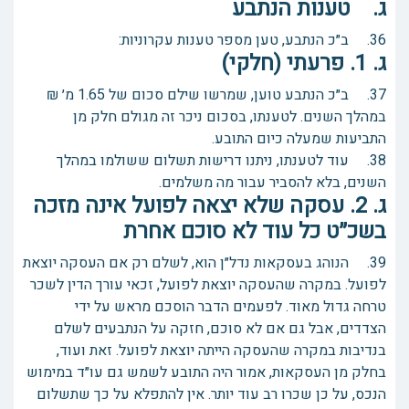
ג. טענות הנתבע
36. ב״כ הנתבע, טען מספר טענות עקרוניות:
ג. 1. פרעתי (חלקי)
37. ב״כ הנתבע טוען, שמרשו שילם סכום של 1.65 מ׳ ₪
במהלך השנים. לטענתו, בסכום ניכר זה מגולם חלק מן
התביעות שמעלה כיום התובע.
38. עוד לטענתו, ניתנו דרישות תשלום ששולמו במהלך
השנים, בלא להסביר עבור מה משלמים.
ג. 2. עסקה שלא יצאה לפועל אינה מזכה
בשכ״ט כל עוד לא סוכם אחרת
39. הנוהג בעסקאות נדל״ן הוא, לשלם רק אם העסקה יוצאת
לפועל. במקרה שהעסקה יוצאת לפועל, זכאי עורך הדין לשכר
טרחה גדול מאוד. לפעמים הדבר הוסכם מראש על ידי
הצדדים, אבל גם אם לא סוכם, חזקה על הנתבעים לשלם
בנדיבות במקרה שהעסקה הייתה יוצאת לפועל. זאת ועוד,
בחלק מן העסקאות, אמור היה התובע לשמש גם עו״ד במימוש
הנכס, על כן שכרו רב עוד יותר. אין להתפלא על כך שתשלום