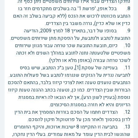
נחלקו הצדדים עבור אילו שירותים משפטיים ניתן כסף זה.
8. בכל אופן, 'פרשת 1' בה בשלבים מתקדמים חזר בו
הנתבע מכוונתו לרכוש את הנכס (ללא קביעה בשלב זה האם
כדין או שלא כדין), גררה משבר בין הצדדים.
9. בסופו של דבר, בתאריך 18 למרץ 2009, הודיעה
התובעת לנתבע ולנתבעת, על הפסקת מתן שירותים משפטיים.
10. כיום, תובעת התובעת שכר טרחה עבור מגוון שירותים
משפטיים שלטענתה נתנה לתובע במהלך השנים ולא זכתה
לשכר טרחה עבורה (באופן מלא או חלקי).
11. בעניינה של עסקת [1], טען ב״כ הנתבע, שיש בסיס
לתביעה נגדית על הנזקים שנגרמו לנתבע בשל פעולות התובע.
הנתבעים טוענים טענה זאת לצרכי קיזוז בלבד, בהתאם להסכם
הבוררות שבין הצדדים. כמו כן, נטענה בכתב ההגנה טענת קיזוז
נוספת (בעניין לשון הרע), אך לא הובאו לה ראיות במסגרת
הדיונים והיא לא חזרה במסגרת הסיכומים.
12. הצדדים חתמו על הסכם בוררות המסמיך את בית הדין
לדון בסכסוך ולאחר מכן על פרוטוקול תיקון להסכם.
13. בתביעה זו התקיימו 8 ישיבות ארוכות, והיקף החומרים
שהוגשו לבית הדין עומד על מאות עמודים. בעלי הדין נחקרו,