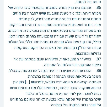
קיומו של המנהג.
86. אומנם בית הדין מודע לנוהג זה בהסכמי שכר טרחה של
מכירת דירות וכד', אך טענת התובעת שיש להבחין בין חוזים
קטנים וסטנדרטיים כדוגמת חוזה מכר דירה, לבין חוזים
מורכבים ומותאמים אישית משכנעת ביותר. החוזים והבדיקות
המשפטיות הנדרשים בעסקאות הנדונות בתביעה זו, מורכבים,
ייחודיים ודורשים שעות עבודה ומקצועיות בתחום הנדון. לכן,
ככלל, אנו קובעים שלא הוכחה הטענה לנוהג כללי של תשלום
עבור חוזי נדל״ן רק במצב של הצלחת הפרויקט בעסקאות
גדולות ומורכבות.
87. בהיעדר מנהג, כאמור, הדין הוא שגם במקרה של אי
ביצוע העסקה יש תשלום על העבודה.
88. ההכרעה היא שבית הדין אינו מקבל את הטענה שככלל,
השכר בעסקאות נשוא תביעה זו מותנה בהצלחת
העסקה. קביעה זו משמעותית בוודאי, לפרשות [....] בהן אין
הוכחה שנקבע שכר. כאמור, בפרשיות אלו אנו קובעים שיש
זכות לשכר, ואין לומר שהוא מותנה בהצלחה בלבד.
שכר במקרה של עסקה שלא בוצעה, לאחר שסוכם במפורש
על שכר גבוה במקרה של הצלחה