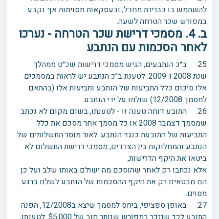
להשתמש בו כברירת מחדל, ובעסקאות מסוימות אף נקבע
במפורש שכר הטרחה לשעה.
ב. 4. מסמכי דרישת שכר הטרחה - נערכו
לאחר הסכמות עם הנתבע
25. ב״כ הנתבעים, הגיש מסמכי דרישות שכ״ט ממהלך
שנת 2008 ו-2009. לטענת ב״כ הנתבע יש לראות במסמכים
אלו סיכום כלל התביעות של הנתבע ותביעות אלו (בהתאם
למסמך 12/2008) שולמו על ידי הנתבע.
26. התובע דוחה טענה זו - לטענתו, בשום מקום לא נכתב
שמסמך דצמבר 2008 או כל מסמך אחר מסכם את כלל
התביעות של התובעת כנגד הנתבע. לאור מוסר התשלומים של
הנתבע והמחלוקות בין הצדדים, מסמכי דרישת התשלום לא
ביטאו את היקף הדרישות,
אלא נכתבו רק לאחר שהוסכם מה ישולם באותו שלב ועל כן
הם מבטאים רק את היקף ההסכמות של הנתבע לשלם ברגע
מסוים.
27. באופן ספציפי, ביחס למסמך שיצא ב12/2008, הפנה
התובע לכך שנזכר במפורש שנותר חוב של $5,000. לטענתו,