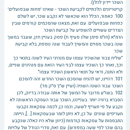
השכר יידון להלן).
קריטריונים הלכתיים לקביעת השכר - שאינו ׳פחות שבפועלים׳
100. כאמור, הכלל הוא שכאשר לא נקבע שכר, יש לשלם
כפחות שבפועלים. עם זאת, מצאנו שהסכמים קודמים שבין
הצדדים עשויים להשפיע על קביעת השכר.
הרמ״א (חו״מ סימן שלג סעיף ח) פסק בעניין חזן, שעבד במשך
שנה בשכר מסוים והמשיך לעבוד שנה נוספת, בלא קביעת
שכר:
"שליח צבור שהשכיר עצמו עם מנהיגי העיר לשנה בתנאי כך
וכך, ואחר כך השכיר עצמו לבני העיר הזאת עם מנהיגים שניים,
ולא התנה, ודאי על תנאי הראשון השכיר עצמו".
101. דהיינו, יש להניח שהסכם השכר החדש זהה להסכם
השכר עבור השנה השניה (ועיין ש״ך ס״ק מד).
102. בשו״ע מדובר על המשך של אותה עבודה בדיוק, לכן
הסברא ברורה יותר. בענייננו, השכר עבור העסקה הראשונה לא
נקבע על פי תעריף לשעה, וכמו כן, לכמה עסקאות נקבעו
תעריפים שונים. על כן, לא ניתן לומר שבעסקאות [....], הייתה
התבססות על עסקאות קודמות (כיוון שלא היו כאלה שנקבע
בהם שכר לפי שעה במפורש). עם זאת, סדרי הגודל של עלויות