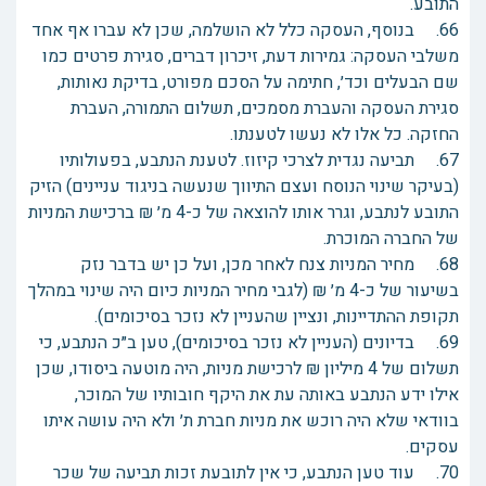
התובע.
66. בנוסף, העסקה כלל לא הושלמה, שכן לא עברו אף אחד
משלבי העסקה: גמירות דעת, זיכרון דברים, סגירת פרטים כמו
שם הבעלים וכד׳, חתימה על הסכם מפורט, בדיקת נאותות,
סגירת העסקה והעברת מסמכים, תשלום התמורה, העברת
החזקה. כל אלו לא נעשו לטענתו.
67. תביעה נגדית לצרכי קיזוז. לטענת הנתבע, בפעולותיו
(בעיקר שינוי הנוסח ועצם התיווך שנעשה בניגוד עניינים) הזיק
התובע לנתבע, וגרר אותו להוצאה של כ-4 מ׳ ₪ ברכישת המניות
של החברה המוכרת.
68. מחיר המניות צנח לאחר מכן, ועל כן יש בדבר נזק
בשיעור של כ-4 מ׳ ₪ (לגבי מחיר המניות כיום היה שינוי במהלך
תקופת ההתדיינות, ונציין שהעניין לא נזכר בסיכומים).
69. בדיונים (העניין לא נזכר בסיכומים), טען ב״כ הנתבע, כי
תשלום של 4 מיליון ₪ לרכישת מניות, היה מוטעה ביסודו, שכן
אילו ידע הנתבע באותה עת את היקף חובותיו של המוכר,
בוודאי שלא היה רוכש את מניות חברת ת׳ ולא היה עושה איתו
עסקים.
70. עוד טען הנתבע, כי אין לתובעת זכות תביעה של שכר