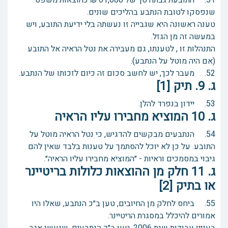
51. התובעת גבתה סך של 61,000 ₪ כהוצאות משפט
שנפסקו לטובת הנתבע בהליכים שונים.
טענה ראשונה היא שגבייה זו נעשתה בלי ידיעת התובע, ויש
במעשה זה מן הגזל.
התנהלות זו , לטענתו, גם מעבירה את נטל הראיה אל התובע
(אם היה מוטל על הנתבע).
52. מעבר לכך, יש לחשב סכום זה כיום לזכותו של הנתבע.
ג. 9. תיק [1]
53. יידון בנפרד להלן.
ג. 10 המוציא מחבירו עליו הראיה
54. הנתבעים מבקשים להדגיש, כי נטל הראיה מוטל על
התובע. על כן לא יוכל להסתמך על טענות בלבד שאין להם
גיבוי במסמכים וראיות - ״המוציא מחבירו עליו הראיה״.
ג. 11 חלק מן ההוצאות כלולות בריטיינר
או בתיק [2]
55. ביחס לחלק מן החיובים, טען ב״כ הנתבע, שאלו היו
אמורים להיכלל במסגרת הריטיינר.