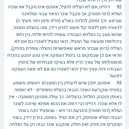
שאילה, אין לו אלא שכרו".
92. דהיינו, אם לא הצליח להציל, אומנם אינו מקבל את שכרו
המלא (דמי חמורו), אך מקבל שכר הראוי עבור המלאכה
שביצע. וכך נפסק להלכה בשו״ע (חו״מ סימן רסד סעיף ה).
לכאורה ניתן ללמוד קל וחומר לנדון דידן. ומה בהצלת החמור,
שהוא מצב בו הצלחת העבודה עשויה להיות תלויה בין היתר
ביכולותיו ומעשיו של המציל, זכאי המציל לשכרו גם אם לא
הצליח (כיוון שברור מראש שאפשרות ההצלה עומדת בספק),
וודאי אם כן שבמקום בו ביטול העסקה אינו נוגע ונובע בהכרח
מהתנהלותו של עורך הדין אלא בעיקר מבחירתו של מזמין
העבודה יהיה עורך הדין זכאי לשכרו גם אם לא יצאה העסקה
לפועל.
93. אומנם, יתכן שיש להבחין בין המצבים: ראשית, משמע
בסוגיה שקביעת השכר הגבוה בהצלת החמורים - לא נוסחה
באופן מובהק כתלויה בהצלחה. כך עולה מסגנון התשובה - אין
לו אלא שכרו. דהיינו רבי דוחה את ההוא אמינא שיזכה לשכר
המלא (דמי חמורו) והכרעת רבי היא - שהמציל זוכה בשכר
הגבוה המלא שנפסק, רק אם הציל. בשונה, בנדון דידן, בשני
המקרים אין ספק ואין חולק שנקבע שכר גבוה רק על הצלחה.