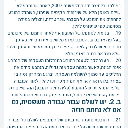
במילתו ובלחיצת ידו. החל משנת 2007, לאחר שהנתבע לא
שילם באופן מלא על שירותים מקיפים שניתנו, השתדל התובע
להחתים את הנתבע על הסכמי שכר טרחה, והצליח במידה
מסוימת, כפי שיפורט להלן.
19. בנוסף, לטענתו של התובע אף לאחר קיומם של סיכומים
בעל פה או בכתב, הנתבע נמנע מלשלם את חובותיו באופן
סדיר. הוא שילם רק לאחר הפעלת לחץ משמעותי, ובאופן חלקי
שלא סגר את החוב באופן מלא.
20. מעבר לכך, לטענת התובע התנהלותו העסקית של הנתבע
אינה הגונה, כאשר בכמה עסקאות גדולות, הנתבע קידם את
ההליכים עד סמוך להשלמת העסקה, וברגע האחרון נסוג בו
בצורה בלתי ראויה או אף חמור מכך, וכדלהלן. לאור העובדה
שלפי התנהלותו של הנתבע (עליה חולק התובע) הוא שילם רק
על עסקאות שיצאו לפועל, התובע ניזוק גם הוא מהתנהלות זו.
ב. 2. יש לשלם עבור עבודה משפטית, גם
אם לא נחתם חוזה
21. התובעת טוענת שחובתם של הנתבעים לשלם על עבודה
משפטית שנעשתה על ידה, גם אם העסקה שבעניינה התקיימה