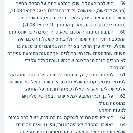
59. הושלמה העסקה, שכן הנתבע חתם על הסכם מחייב
(הצעה לרכישה, שאושרה על ידי המוכרת). ב-13 לינואר 2008,
אישר הנתבע את העסקה לאחר בדיקת הנאותות שנעשתה
(נספח יז לכתב ההגנה, תאריך המסמך 10 לינואר 2008).
60. הנתבע נסוג מן ההסכם שלא כדין. הסיבה לכך שנסוג מן
ההסכם הייתה ירידת שער הדולר ביחס לשקל. ההסכם היה
שקלי, וירידת ערך הדולר בצורה חדה באותם ימים פגעה בו
משום שהכספים שלו היו בדולרים. אך לטענת התובעת עניין זה
לא הצדיק חזרה מן ההצעה שהגיש ושהתקבלה על ידי
המוכרים.
61. לטענת התובע, נקבע מועד לחתימה על החוזה, והוא הוכן
לפרטיו. פרטים קטנים שלא נסגרו, היו בשיווי כולל של עשרות
אלפי שקלים, ולא היו כאלה שמנעו חתימה על החוזה.
62. על כן, זכאי התובע למלא שכרו, בסך של מליון ₪
בתוספת מע״מ.
לטענת הנתבע
63. הוא לא היה מחויב לעסקה עם המוכרת, בשל כמה סיבות:
64. ראשית, ההסכם לא היה ״סגור״, והיו נושאים מהותיים
שלא הוסכמו. לא התבצעה בדיקת נאותות רצינית ואף מה