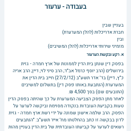
בעבודה - ערעור
בעניין שבין
חברת אדריכלות (להלן המערערת)
ובין
מזמיני שירותי אדריכלות (להלן המשיבים)
א. רקע ובקשת הערעור
בפסק דין שנתן בית הדין לממונות של ארץ חמדה - גזית
בירושלים (הרב יוסף כרמל אב"ד; הרב סיני לוי, דיין; הרב אריה
כ"ץ, דיין) בד' אדר תשע"ב (27/2/12) חייב בית הדין את
המערערת (הנתבעת באותו פסק דין) בתשלום למשיבים
(התובעים שם) בסך 4,500 ₪.
לאחר מתן הפסק הצביעה המערערת על כך שהיתה בפסק הדין
טעות בקביעת העובדות בנקודה מסוימת וביקשה לערער על
הפסק. הרב שלמה אישון שמונה על ידי רשת ארץ חמדה - גזית
לדון בבקשה זו כתב בהחלטתו מח' אייר תשע"ב: "הנתבעים
רשאים לערער על קביעתו העובדתית של בית הדין בעניין מהות