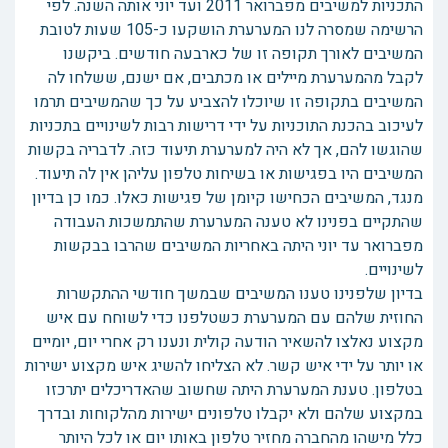
התכניות למשיבים מפברואר 2011 ועד יוני אותה השנה. לפי
הרשימה שמסרה לנו המערערת הושקעו כ-105 שעות לטובת
המשיבים לאורך תקופה זו של כארבעה חודשים. ביקשנו
לקבל מהמערערת מיילים או מכתבים, אם ישנם, ששלחו לה
המשיבים בתקופה זו שיוכלו להצביע על כך שהמשיבים תרמו
לעיכוב בהכנת התוכניות על ידי דרישות רבות לשינויים בתכניות
שהוגשו להם, אך לא היה למערערת תיעוד כזה. לדבריה בקשות
המשיבים היו בפגישות או בשיחות טלפון עליהן אין לה תיעוד.
מנגד, המשיבים הכחישו קיומן של פגישות כאלו. כמו כן בדיון
שהתקיים בפנינו לא טענה המערערת שהתמשכות העבודה
מפברואר עד יוני היתה באחריות המשיבים שהרבו בבקשות
לשינויים.
בדיון שלפנינו טענו המשיבים שבמשך חודשי ההתקשרות
החוזית שלהם עם המערערת כשטלפנו כדי לשוחח עם איש
מקצוע נאלצו להשאיר הודעה קולית ונענו רק אחרי יום, יומיים
או יותר על ידי איש קשר. לא הצליחו להשיג איש מקצוע ישירות
בטלפון. טענת המערערת היתה שחשוב שהאדריכלים יתרכזו
במקצוע שלהם ולא יקבלו טלפונים ישירות מהלקוחות ובדרך
כלל מישהו מהחברה מחזיר טלפון באותו יום או לכל היותר