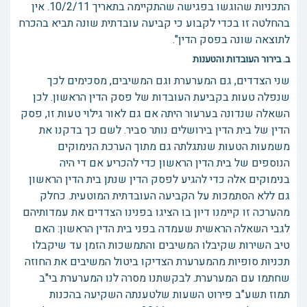
התכניות שהוגשו בפגישה שהתקיימה בתאריך 10/2/11. אין
בהחלטה זו בכדי לקבוע כי קביעה עובדתית שונה תביא בהכרח
לתוצאה שונה בפסק הדין".
ב. בירור העובדות והטענות
שני הצדדים, גם המערערת וגם המשיבים, מסכימים לכך
שנפלה טעות בקביעת העובדות של פסק הדין הראשון. לכן
השאלה שנדונה בערעור היתה אם גם לאור גילוי טעות זו, פסק
הדין של בית הדין בירושלים נותר סביר. לשם כך בדקנו את
משמעות הטעות שנתגלתה גם מתוך הערכת הנימוקים
הנוספים של בית הדין הראשון כדי להכריע אם די היה
בנימוקים אלה כדי להגיע לפסק הדין שנתן בית הדין הראשון
גם ללא הסתמכות על הקביעה העובדתית המוטעית. כחלק
מהערכה זו קיימנו דיון בו הציגו בפנינו הצדדים את עמדותיהם
לגבי השאלה הראשית שעמדה בפני בית הדין הראשון: האם
טיב השירות שקיבלו המשיבים והתמשכות הזמן עד שיקבלו
תכניות סופיות מהמערערת הצדיקו ביטול המשיבים את החוזה
שחתמו עם המערערת. לבקשתנו מסרה לנו המערערת בי"ב
תמוז תשע"ב פירוט השעות שלטענתה השקיעה בהכנות