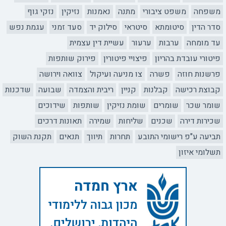
משפחה
משפט ציבורי
מתנה
נאמנות
נזיקין
נזקי גוף
סדר הדין
סיטומתא
סיטראי
סילוק יד
סעד זמני
עגמת נפש
עד מומחה
ערבות
ערעור
עשיית דין עצמית
פיטורי עובדת בהריון
פיצויי פיטורין
פירוק שותפות
פרשנות חוזה
פשרה
צו מניעה ועיקול
צוואה וירושה
קבוצת רכישה
קבלנות
קניין
ריבית והצמדה
שבועה
שדכנות
שומר שכר
שומרים
שומת נזיקין
שותפות
שידוכים
שכירות דירה
שכנים
שליחות
שמירה
תאונות דרכים
תביעה ע"פ רישומי התובע
תחרות
תיווך
תנאים
תקנת השוק
תשלומי איזון