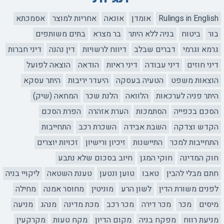
Rulings in English
אומדן
אונאה
אחריות למוצר
אסמכתא
בור
ביטוח
בניה ללא היתר
בר מצרא
בתים משותפים
גרמא וגרמי
דברים שבלב
דיווח לרשויות
דין נהנה
דיני חברות
דיני חוזים
דיני עבודה
דיני ראיות
הודאה
הוצאה לפועל
הוצאות משפט
הטעיה בעסקה
היעדר יריבות
היתר עסקא
היתר פניה לערכאות
הלוואה
הלנת שכר
המחאה (שיק)
הסכם בכפייה
הסתמכות
הערת אזהרה
הפרת הסכם
הקדש וצדקה
השבת אבידה
השכרת רכב
התחייבות
התחייבות למכר
התיישנות
זיכיון ורישיון
זכויות יוצרים
חוק המדינה
חוקי המגן
חיוב בסכום שלא נתבע
חתם מבלי להבין
טאבו
טוען ונטען
טענת השטאה
ליקויי בניה
לפנים משורת הדין
לשון הרע
מוניטין
מחוסר אמנה
מחילה
מיסים
מכר
מכר דירה
מכר רכב
מכת מדינה
מנהג
מניעה
מניעת רווח
מפקח בניה
מקום הדיון
מקח טעות
מקרקעין