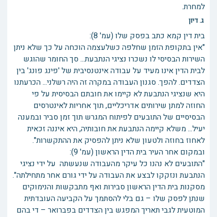
למחרת.
ג. דיון
בית דין קמא כתב בפסק שלו (עמ' 8):
"אין בתקופת הזמן שחלפה כשלעצמה הוכחה על כך שלא ניתן
השירות הבסיסי לו נשכרו נציגי הנתבעת... סך החומר שהוגש
לבית הדין אינו מעיד על עבודה אינטנסיבית של 'פינג פונג' בין
הצדדים. להפך. סגנון העבודה במקרה זה היה רשלני... הכרעתנו
היא שנציגי הנתבעת לא קיימו את חובתם הבסיסית על פי
החוזה למתן שירותים אדריכליים, תוך אחריות לאינטרסים
הבסיסיים של התובעים לפיתוח המגרש תוך זמן סביר ובמענה
יעיל... משלא קיימה הנתבעת את חובותיה, היא איננה זכאית
לאחוז בחוזה ולטעון שלא ניתן להפסיק את ההתקשרות".
ובמקום אחר העיר בית הדין הראשון (עמ' 9):
"התובעים לא נהנו כל עיקר מהעבודה שנעשתה על ידי נציגי
הנתבעת ונזקקו לבצע את העבודה על ידי גורם אחר מתחילתה".
מסקנות בית הדין הראשון סבירות ואף מתבקשות והנימוקים
שנתן לפסק שלו – גם בלי להסתמך על הקביעה העובדתית
המוטעית לגבי תאריך המפגש בין הצדדים בפברואר – די בהם