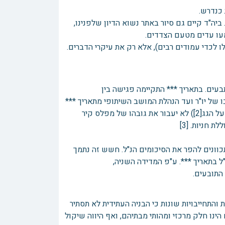
 כנדרש.
יה"ד קיים גם סיור באתר נשוא הדיון שלפנינו,
מעו עדים מטעם הצדדים.
 לכדי עמודים רבים), אלא רק את עיקרי הדברים.
עים. בתאריך *** התקיימה פגישה בין
ג. ע"פ הסיכום הנ"ל, גגות הבתים המתוכננים (כולל גובה מעקה האבן שעל הגג[2]) לא יעבור את גובהו של מפלס קיר
 חניות. [3]
נים להפר את הסיכומים הנ"ל. חשש זה נתמך
 בתאריך ***. ע"פ המדידה השניה,
התובעים.
התחייבויות שונות כי הבניה העתידית לא תסתיר
נו חלק מרכזי ומהותי מבתיהם, ואף היווה שיקול