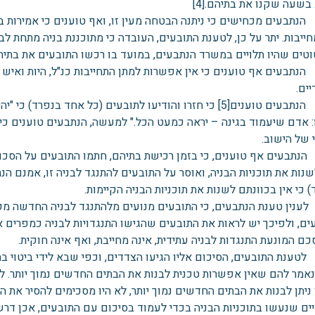
בשעה שקנו את בתיהם.[4]
תבעים מכחישים כי ניתנה הבטחה מעין זו, ואף טוענים כי אמירות בע
חייבות. יתר על כן, לטענת התובעים, העובדה כי מתוכננת בניה מתחת לב
טים שהיו תלויים במשרד הנתבעים, במועד בו רכשו התובעים את בתיה
תבעים אף טוענים כי אין אפשרות למתן התחייבות כנ"ל, היות ואיש אינ
ים.
ט. הנתבעים טוענים[5] כי חזרו והודיעו לתובעים (כל אחד בנפר
: אדם שיעמוד בגינה – יראה כמעט הכל." למעשה, הנתבעים טוענים כי
 של הישוב.
תבעים אף טוענים, כי בזמן רכישת בתיהם, חתמו התובעים על הסכ
נות את תוכניות הבניה, ואוסר על התובעים להתנגד לבניה זו, אמנם הנ
 כי אין בכוונתם לשנות את תוכניות הבניה הקיימות.
ענין טענת הנתבעים, כי התובעים מנועים מלהתנגד לבניה החדשה מ
ים, ולפיכך יש לראות את התובעים שהגישו התנגדויות לבניה כמפרים א
ם המונעת התנגדות לבניה עתידית, אינה מחייבת, ואף אינה חוקית.
טענת התובעים, הסיכום אליו הגיעו הצדדים, וכפי שבא לידי ביטוי במ
נאמר להם שאין אפשרות טכנית לבנות את הבתים החדשים נמוך יותר. לטענ
ים שנעשו בתוכניות הבניה בכדי לעמוד בסיכום עם התובעים, אכן דרשו 