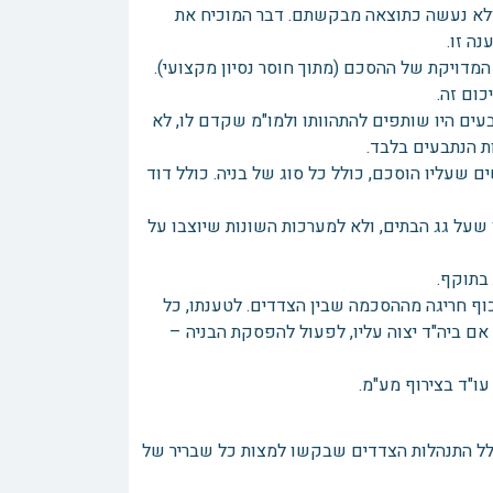
ולא נעשה כתוצאה מבקשתם. דבר המוכיח את
ה זו.
המדויקת של ההסכם (מתוך חוסר נסיון מקצועי).
כום זה.
עים היו שותפים להתהוותו ולמו"מ שקדם לו, לא
ת הנתבעים בלבד.
שעליו הוסכם, כולל כל סוג של בניה. כולל דוד
על גג הבתים, ולא למערכות השונות שיוצבו על
בתוקף.
חוייב לאכוף חריגה מההסכמה שבין הצדדים. לטענתו, כל
 אם ביה"ד יצוה עליו, לפעול להפסקת הבניה –
"ד בצירוף מע"מ.
לל התנהלות הצדדים שבקשו למצות כל שבריר של