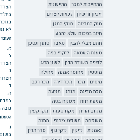
התחייבות למכר
התיישנות
הצדדי
זיכיון ורישיון
זכויות יוצרים
ביה"ד 
בנוכח
חוק המדינה
חוקי המגן
לא נפר
חיוב בסכום שלא נתבע
העובדו
חתם מבלי להבין
טאבו
טוען ונטען
א. הת
טענת השטאה
ליקויי בניה
ב. הת
לפנים משורת הדין
לשון הרע
הצדדים. בסופה הג
מוניטין
מחוסר אמנה
מחילה
חצרות 
מיסים
מכר
מכר דירה
מכר רכב
ד. כת
מכת מדינה
מנהג
מניעה
ה. יס
במדיד
מניעת רווח
מפקח בניה
גובה 
מקום הדיון
מקח טעות
מקרקעין
הטענות
משפחה
משפט ציבורי
מתנה
ו. הת
נאמנות
נזיקין
נזקי גוף
סדר הדין
בשום 