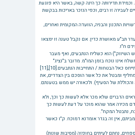
 וכמידת תדירותה כך הינה קשה, באשר היא פוגעת
ים לעבירה זו רבים, וכפי הנזכר באריכות בבקשת
ות התכנון והבניה, הוועדה המקומית ואחרים,
ר תב"ע מאושרת כדין. אם נקבל טענה זו ימצאו
דם ח"ו.
ש השיווק") הוא כשליח הנתבעים, ואף מעבר
, והמשלח אינו נוכח בזמן המו"מ. מדובר ב"נציג"
כאל הבטחות / התחייבות הנתבעים.[10],[11]
ה – מתיישב כי החוזה מחליף ומבטל את כל אשר הוסכם בין הצדדים, את
בה והכוללת של הסעיף). ולכאורה יש ממש בטענתם.
נראים הדברים שלא מכר אלא לעשות כך וכך, ולא
ודם מכירה אמר שהוא מוכר על דעת לעשות כך
כח, נתבטל המקח".
ביתם, אין זה בגדר אומדנא דמוכח. ק"ו כאשר
פחים, נחתם לעיתים בחופזה (מסיבות שונות)