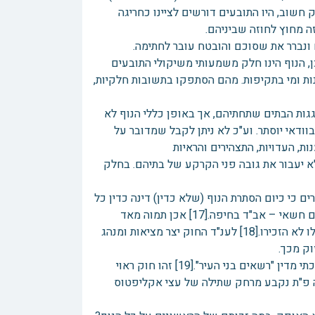
 חשוב, היו התובעים דורשים לציינו כחריגה
ונברר את שסוכם והובטח עובר לחתימה.
, הנוף הינו חלק משמעותי משיקולי התובעים
נות ומי בתקיפות. מהם הסתפקו בתשובות חלקיות,
 תהיה בניה,[14] אמנם הם יראו את גגות הבתים שתחתיהם, אך באופן כללי הנוף לא
וודאי יוסתר. וע"כ לא ניתן לקבל שמדובר על
חלק? ממכלול הטענות, העדויות, התצהירים והראיות
שים לא יעבור את גובה פני הקרקע של בתיהם. בחלק
כי כיום הסתרת הנוף (שלא כדין) דינה כדין כל
נזק אחר. בהקשר זה, נתייחס גם לפסק הדין שצירפו הנתבעים מאת הרב מנחם חשאי – אב"ד בחיפה.[17] אכן תמוה מאד
בעינינו כיצד ביה"ד הרבני האזורי בחיפה התעלם לחלוטין מחוק המדינה, ואפילו לא הזכירו.[18] לענ"ד החוק יצר מציאות ומנהג
וק מכך.
לג. יתר על כן, אין ספק שלחוק המדינה בעניין הרחקה והסתרה יש תוקף הלכתי מדין "רשאים בני העיר".[19] זהו חוק ראוי
ו גם אגרות הראי"ה[21] שבתקנון המושבה פ"ת נקבע מרחק שתילה של עצי אקליפטוס