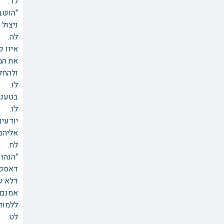
לד. א
ניצול 
לה. ו
איזו פ
את המק
ולהחלי
לו. י
בטענה כלשהיא.
לז. כ
יודעי
אליהם
לח. ו
"הנהו 
דאספלי
דלא על
אמנם 
ללמוד 
לט. א