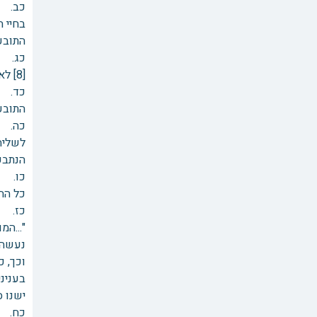
כב. א
בחיי ה
התובעי
כג. ט
[8] לא הוכחו בפנינו ולפיכך דינן להדחות.
כד. כ
התובע
כה. ל
הנתבעי
כל ההב
כז. וכ
"...ה
נעשה,
וכך, כ
בענינ
ישנו 
כח. ו