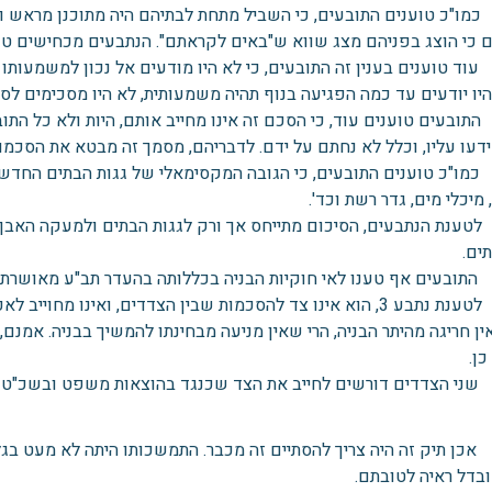
מו"כ טוענים התובעים, כי השביל מתחת לבתיהם היה מתוכנן מראש 
 כי הוצג בפניהם מצג שווא ש"באים לקראתם". הנתבעים מכחישים טענ
וד טוענים בענין זה התובעים, כי לא היו מודעים אל נכון למשמעותו 
היו יודעים עד כמה הפגיעה בנוף תהיה משמעותית, לא היו מסכימים לסי
תובעים טוענים עוד, כי הסכם זה אינו מחייב אותם, היות ולא כל התוב
ידעו עליו, וכלל לא נחתם על ידם. לדבריהם, מסמך זה מבטא את הסכמו
מו"כ טוענים התובעים, כי הגובה המקסימאלי של גגות הבתים החדשים 
יכלי מים, גדר רשת וכד'.
טענת הנתבעים, הסיכום מתייחס אך ורק לגגות הבתים ולמעקה האבן ש
ים.
תובעים אף טענו לאי חוקיות הבניה בכללותה בהעדר תב"ע מאושרת 
יט. לטענת נתבע 3, הוא אינו צד להסכמות שבין הצדדים, ואינו מ
ין חריגה מהיתר הבניה, הרי שאין מניעה מבחינתו להמשיך בבניה. אמנם,
ן.
י הצדדים דורשים לחייב את הצד שכנגד בהוצאות משפט ובשכ"ט עו
כן תיק זה היה צריך להסתיים זה מכבר. התמשכותו היתה לא מעט בג
ובדל ראיה לטובתם.