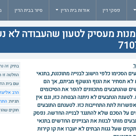
פסקי דין
אודות בית הדין
סיור בבית הדין
מ
מנות מעסיק לטעון שהעבודה לא נ
710
ר
בתיק זה נתנו 1 החל
ים הסכימו כלפי הישוב לבנייה מתוכננת, בתנאי
החלטה זו הוזכרה 0 פעמים
לא תסתיר את הנוף הנשקף מביתם, אך הם
שם בית הדי
ם שהנתבעים מתכוונים להפר את הסיכומים
הרב אליעז
 לטענת הנתבעים לא ניתנה הבטחה כזו, וגם אין
תגיות:
התחי
פשרות לתת התחייבות כזו. לטענתם התובעים
חוקים שהוז
ם על הסכם שלא להתנגד לבנייה החדשה. נפסק
עים מותר לבנות את הבניינים החדשים בתנאי
נים שעל גגות הבתים לא יעברו את קו קירות