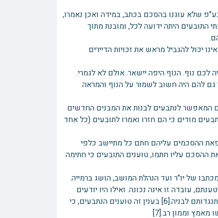
"פ שלא עוגנו בהסכם בכתב, במידה ואכן נאמרו,
תי התובעים היתה ידועה לכל, ומובנת מתוך
ם.
ו יכול להגביל מראש את זכויות הדיירים
ד) כי "יהיה לכם נוף. הנוף היפה יישאר. אולם לא לגמרי.
 גם להם היה חשוב לשמור על הנוף והמראה
ם המאפשר לנתבעים לבנות את המבנים החדשים
תבעים מודים כי הם חזרו ואמרו לתובעים (כל אחד
פאת ההסכמים עליהם חתם כל מתיישב כלפי
ת ההסכם עליו חתמו, טוענים התובעים כי חתימה
כתבו של יו"ר ועד הנהלת המושב, הושג ברמייה.
תם, עובדה זו אינה נכונה. ואילו היו יודעים
שאכן ניתן לבנות את הבתים החדשים נמוך יותר, לא היו מסכימים להסיר את התנגדותם לבניה.[6] בענין זה טוענים הנתבעים, כי
מאמץ וממון רב.[7]