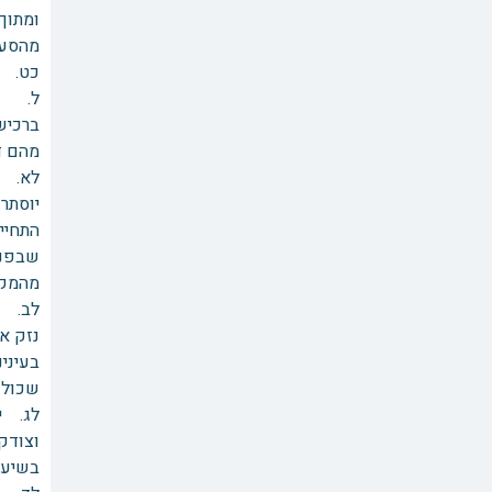
ומתוך 
מהסעיף הנ"ל, או 
כט. ו
ל. ממ
ברכישת
מהם ד
יוסתר.
מהמקרי
לב. ז
שכולם
בשיעו