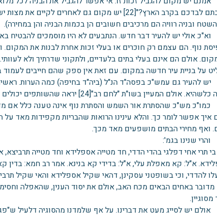
מנם יש מקום להגביל זכות זו. אי אפשר להגביל את הבניה לכל מלוא
"הושבתם לבדכם בקרב הארץ?"[22] יש מקום גם לאחרים לק
השטח ובניה רוויה הם מרכיבים חשובים הן בכמות הבניה והן במחירה).
א"כ אולי יש להעיר דבר חדש. הנתבעים לא היו מוסמכים להבטיח באו
יסת נוף. הם עצמם רק חוכרים או בעלי זכות אחרת לבנות את המקום. ול
ום. אולם הם אינם בעלי בתים בלעדיים, ולתקוני שדרתיך ולא לעוותי. 
ט על בניית עיר חדשה במקום. עם זאת אין ספק שהם חייבים לעמוד בדיב
ש להעיר גם עמש"כ בפסה"ד הנ"ל (ביה"ד בחיפה) כמה הערות. ראשית,
 אולם המעיין בשו"ת "לחם רב"[24] יראה שהשותפים יכולים לעכב, אף בלא טענה, מצד בעלותם בחצר.
מו"כ מש"כ שהסתרת אור השמש והסתרת נוף אינה טענה כלל אם מדובר
ם איך אפשר לומר כך. והלא עינינו הרואות שהבריות מקפידות מאד על
. ואף מחירי הבתים מושפעים מאד מכך.
הרי שנינו בגמ':
בי תרי אחי דפלגי בהדי הדדי, חד מטייה אספלידא וחד מטייה תרביצא,
דא. א"ל: קא מאפלת עלי, א"ל: בדידי קא בנינא. אמר רב חמא: בדין קאמ
ו להדדי, וכי בשופטני עסקינן, דהאי שקיל אספלידא והאי שקיל תרביצא ול
מדובר באחים הבאים מכח האב, אולם את יסוד הענין, שהאפלה וחסימת 
מסוגיין.
ולם יש לסייג מעט את דברינו. על אף שלמדנו מהסוגיה דלעיל ש"פגיע