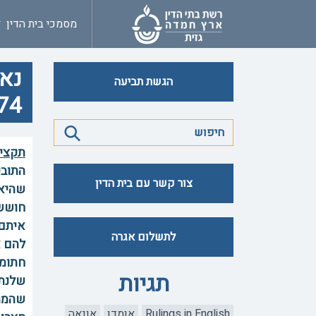
מסמכי בית הדין
נא
הגשת תביעה
74
תקצי
התובע
צור קשר עם בית הדין
שהיא 
חוששי
איתם.
לתשלום אגרה
להם א
חתומי
תגיות
שלנתב
שהמתק
Rulings in English
אומדן
אונאה