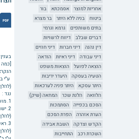
חצרות
אחריות למוצר
אסמכתא
בור
ביטוח
בניה ללא היתר
בר מצרא
בתים משותפים
גרמא וגרמי
דברים שבלב
דיווח לרשויות
דין נהנה
דיני חברות
דיני חוזים
בענין :
דיני עבודה
דיני ראיות
הודאה
[כמה 
הוצאה לפועל
הוצאות משפט
הנקרא
הטעיה בעסקה
היעדר יריבות
ע"י ב"
היתר עסקא
היתר פניה לערכאות
(להלן:
נגד :
הלוואה
הלנת שכר
המחאה (שיק)
1. מושב שיתופי
הסכם בכפייה
הסתמכות
2. ישוב קהילתי
הערת אזהרה
הפרת הסכם
(להלן:
3. ראש מועצה איזורית
הקדש וצדקה
השבת אבידה
(להלן: 
השכרת רכב
התחייבות
ע"י ב"