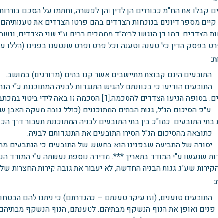
ם קבלו את הח"מ כבוררים הן לדין והן לפשרה, וחתמו על הסכם בוררות
קיים מספר דיונים בנוכחות הצדדים בהם פרטו הצדדים את טענותיהם. ב
ות הצדדים. כמו כן הוגשו לביה"ד מסמכים רבים ע"י שני הצדדים, ונש
ט בפסק הדין כל טענה וטענה וכל פרט ופרט שנטענו בפנינו (הללו עלו
ת:
ובעים הינם קבוצת מתיישבים אשר קנו בתים (מדורגים) במושב.
ובעים הודיעו כי בכוונתם להגיש התנגדות לבניה המתוכננת ע"י הנתב
יעו הצדדים להסכמה.[1] הסכמה זו באה לידי ביטוי במכתבו של יו"ר ועד הנהלת המושב השיתופי מתאריך ***
בתי התובעים. כמו"כ בין בתי התובעים לבניה המתוכננת תעבור דרך הכוללת
וצאה מהסיכום הנ"ל הסירו התובעים את התנגדותם לבניה.
ודה של התביעה שבפנינו הוא בחשש של התובעים כי הנתבעים מתכוו
ות שנעשו ע"י המודד בתאריך ***. מדידה נוספת נעשתה ע"י המודד הנ"ל
הקירות שע"ג גגות הבניה החדשה, לא יעבור את גובה קירות החצרות של 
:
ובעים טוענים, (וזו עיקר טענתם – כהגדרתם) כי ניתנו להם הבטחות ו
פנים ואופן את הנוף הנשקף מבתיהם. לטענתם, הנוף הנשקף מבתיהם הי