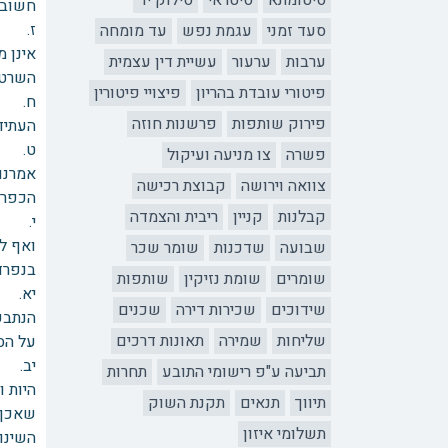
סיטומתא
סיטראי
סילוק יד
חשוב 
ז. הנ
סעד זמני
עגמת נפש
עד מומחה
אינן מ
ערבות
ערעור
עשיית דין עצמית
השרטו
פיטורי עובדת בהריון
פיצויי פיטורין
ח. הנ
פירוק שותפות
פרשנות חוזה
העתידי
פשרה
צו מניעה ועיקול
אמרנו
צוואה וירושה
קבוצת רכישה
הכפרי
קבלנות
קניין
ריבית והצמדה
י. הנ
ואף לש
שבועה
שדכנות
שומר שכר
בנפרד)
שומרים
שומת נזיקין
שותפות
יא. ל
שידוכים
שכירות דירה
שכנים
הנתבע
שליחות
שמירה
תאונות דרכים
על הסכ
יב. ל
תביעה ע"פ רישומי התובע
תחרות
היות ו
תיווך
תנאים
תקנת השוק
תשלומי איזון
השינוי