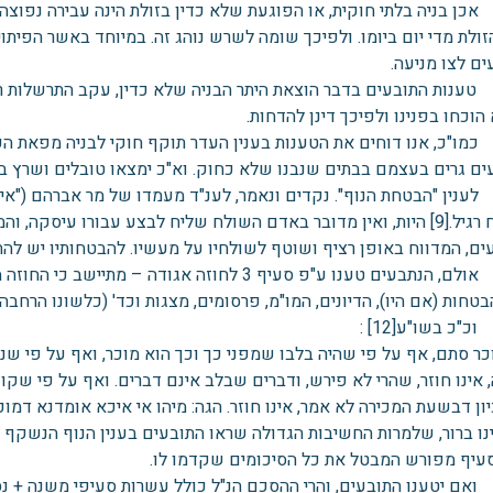
כן בניה בלתי חוקית, או הפוגעת שלא כדין בזולת הינה עבירה נפוצה.
זולת מדי יום ביומו. ולפיכך שומה לשרש נוהג זה. במיוחד באשר הפיתוי
ם לצו מניעה.
ענות התובעים בדבר הוצאת היתר הבניה שלא כדין, עקב התרשלות רשוי
מו"כ, אנו דוחים את הטענות בענין העדר תוקף חוקי לבניה מפאת העד
ים גרים בעצמם בבתים שנבנו שלא כחוק. וא"כ ימצאו טובלים ושרץ בי
ענין "הבטחת הנוף". נקדים ונאמר, לענ"ד מעמדו של מר אברהם ("אי
לשליח רגיל.[9] היות, ואין מדובר באדם השולח שליח לבצע עבורו עיסקה
ם, המדווח באופן רציף ושוטף לשולחיו על מעשיו. להבטחותיו יש להתייחס 
כו. אולם, הנתבעים טענו ע"פ סעיף 3 לחוזה אגוד
טחות (אם היו), הדיונים, המו"מ, פרסומים, מצגות וכד' (כלשונו הרח
"כ בשו"ע[12] :
מוכר סתם, אף על פי שהיה בלבו שמפני כך וכך הוא מוכר, ואף על פי ש
 אינו חוזר, שהרי לא פירש, ודברים שבלב אינם דברים. ואף על פי שק
יון דבשעת המכירה לא אמר, אינו חוזר. הגה: מיהו אי איכא אומדנא דמו
ינו ברור, שלמרות החשיבות הגדולה שראו התובעים בענין הנוף הנשקף מ
סעיף מפורש המבטל את כל הסיכומים שקדמו לו.
אם יטענו התובעים, והרי ההסכם הנ"ל כולל עשרות סעיפי משנה + נס