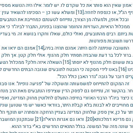
אמון שאין הוא סותר את כל שקדם לו. יש לומר: אילו היה הנושא מספיק
כנספח לחוזה.[13] ומשלא עשו כן – הסכימו להשאיר ענין זה מחוץ לחוזה שביניהם.
בכל אופן, ולמעלה מן הצורך, נתייחס לטענתם כמחייבת את הנתבעים 
כלול הראיות, העדויות והחומר שהוצגו בפנינו, התברר לביה"ד כי אכן
 ביתם. רבים מהתובעים, ואולי כולם, שאלו וחקרו בנושא זה. מי בעדי
רשו תשובות מפורטות.
לא. התשובה שניתנה להם היתה: אמנם
 ברור לכל בר דעת שהבניה תסתיר חלק מהנוף. אולי חלק קטן. אך חלק ב
התחייבות ששום חלק מהנוף לא יוסתר.[15] השאלה איזה 
שבפנינו [16] באנו לידי מסקנה כי הובטח לתובעים שגובה הבתים החד
ם דובר על גובה "גדר האבן כולל הכל".
ה המקום להתייחס למשמעותה ומשקלה של "פגיעה נופית". אנו סבורים 
 מחוייבים לא לבנות בלא קבלת היתר, בוודאי כאשר יש מי שטוען שניז
וצודק גם מדינא דמלכותא[20]. ורא
ר שונה מזה של המשנה. בגלל התנאים החדשים בא"י בדור ההוא.