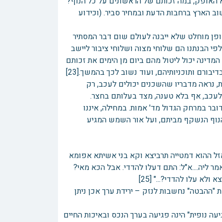
 האופק, במה זכותם של הראשונים על כל הנוף?
יים את מצות ישוב הארץ ברחבות הדעת ובמחיר סביר. (וכידוע
פן מוחלט שלא ייבנה לעולם שום דבר המסתיר
פי הבנתנו הם שלוחי מצוה ושלוחי ציבור ליישב
המדינה יכול ליטול מהם ביום מן הימים את זכותם
ורם ותוכניותיהם, ועוד נשוב לכך בהמשך.[23]
 נראה מדבריו שהשכנים יכולים לעכב, רק
 במרחק הגדול מד' אמות. במחילה, איננו
 הנוף הנשקף מביתם, ועל אור השמש המגיע
 אזל ההוא דמטייה תרביצא וקא בני אשיתא אפומא
ר ליה....א"ל: התם דעלו להדדי. אבל הכא מאי?
א עלו להדדי?..." [25]
"ההבטה" נחשבות לנזק – ירידת ערך אכן ניתן
ה נופית" הינה פגיעה בערך הנכס ובאיכות החיים