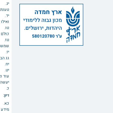
יג. כ
טענתם
יד. ע
ואילו 
טו. ה
כולם 
טז. כ
שמש, מ
יז. ל
גג הבת
יח. ה
עוד וא
יעשה כ
כ. שנ
דיון:
כא. א
מידע 