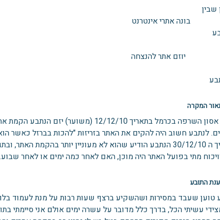
 שבין
ה אתרי אינטרנט
בע
 יוזם אתר להנצחה
בע
ור המקרה
לאחר אסון השרפה בכרמל בתאריך 12/12/10 (מש
ם. לנתבע חשוב היה להקים את האתר בזריזות "להכות בברזל כאשר הוא 
אתר, ובתגובה התובע ביקש את שכרו על סך 2000 ₪.
ויכוח מתי בפועל האתר היה מוכן, האם לאחר כמה ימים או לאחר שבוע.
נת התובע
 טוען שעבד במסירות ושהשקיע ברצף שעות רבות על מנת לעמוד בלוח
צידי עשיתי הכל, בדרך כלל מדובר על עשרה ימים אולם אני סיימתי בת