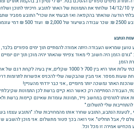
ה תחרוג מימים ספורים ההסכם בטל. יש לי נסיון רב בהקמת אתרים ומרא
י הודעה שהאתר בהקפאה ואז תבעתי את שכרי" התובע מסביר שתבע רק 2000 ₪ למרות שהסיכום היה על 
 500 ₪ דמי עוגמת נפש והוצאות משפט.
נות הנתבע
 טוען שמראש העבודה היתה אמורה להסתיים תוך ימים ספורים בלבד, 
"גורם הזמן היה חשוב לי מאוד צפיתי שהאתר יהיה מוכן תוך יום יומיי
ת הזמן.
להערכתי עלות אתר היא בין 700 ל 1000 שקלים, אין 
ת שעות מספר. אני מבין שהבקשה שלי להכניס אפשרות לתרומות דרשה 
הכנת האתר נמשכה יותר מיומיים , אני כבר ירדתי מהעניין!
תי, העבודה הסתיימה רק כאשר הוא קיים ברשת לכן התמונות שקיבלתי ב
 אותו לתורמים במחשב נייד, תמונות עומדות שאינם קיימות ברשת ולא ע
להתחייבות שלי לתשלום."
 , לטענת הנתבע, התובע שחרר אותו מהמחויבות שלו: "התובע עצמו 
לם לי, אבל תחליט". אני רואה בכך פטור מתשלום. אני מוכן להשבע שז
 מכחיש אמירה זו מכל וכל.