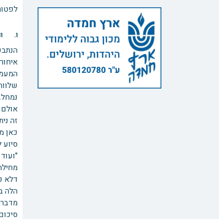
לפטור 
ו. ווי
הנתבע
איחור 
המעמד
שלווה
נמחל.
אולם 
זה נית
כאן מ
סיוע ל
"ועוד 
מחילה 
דלא פט
הלה ב
מדברי
סיכום