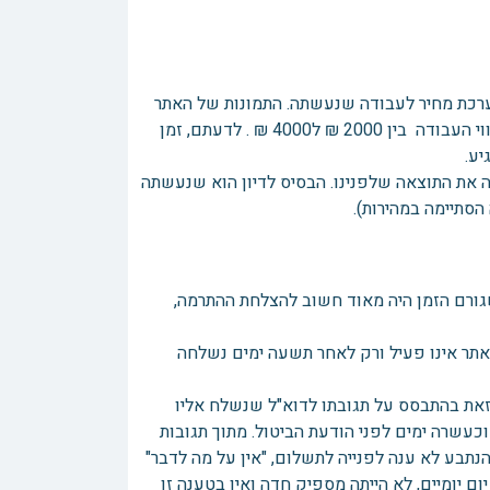
רכת מחיר לעבודה שנעשתה. התמונות של האתר
הוצגו בפניהם ונאמר להם שמדובר על אדם מנוסה בתחום. הם העריכו את שווי העבודה בין 2000 ₪ ל4000 ₪ . לדעתם, זמן
ע.
 את התוצאה שלפנינו. הבסיס לדיון הוא שנעשתה
גורם הזמן היה מאוד חשוב להצלחת ההתרמה,
אתר אינו פעיל ורק לאחר תשעה ימים נשלחה
זאת בהתבסס על תגובתו לדוא"ל שנשלח אליו
אתר, וכעשרה ימים לפני הודעת הביטול. מתוך תגובות
נתבע לא ענה לפנייה לתשלום, "אין על מה לדבר"
ם יומיים, לא הייתה מספיק חדה ואין בטענה זו