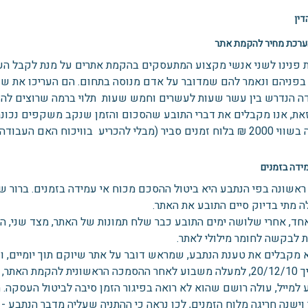
דין
רכת מחיר להקמת אתר
 פנינו לשני אנשי מקצוע המתעסקים בהקמת אתרים על מנת לקבל הע
ה הנדרש בין עשר שעות לעשרים וחמש שעות תלוי ברמה שרוצים להגי
זאת, אנו מקבלים את דברי התובע שהסכום והזמן שנקב משקפים נכונה
מבלי להכריע בוויכוח האם העבודה הסתיימה במהירות).
דה בזמנים
ראשונה בפי הנתבע היא ביטול ההסכם מכוח אי עמידה בזמנים. ברור ש
 מתי בדיוק סיים התובע את האתר.
חד, אחרי שלושה ימים התובע כבר שלח תמונות של האתר, מצד שני, ה
ת לבקשה לחומר מילולי לאתר.
א מקבלים את טענת הנתבע, שמראש דובר על אתר שיוקם תוך יומיים, ו
בתאריך 20/12/10, למעלה משבוע לאחר ההסמכה הראשונית להקמת ה
למייל, עולה רושם שהוא לא רואה בפיגור הזמן סיבה לביטול העסקה. ה
ישנה חריגה מלוח הזמנים, לכן נראה כי ההתניה שעליה מדבר הנתבע - יו