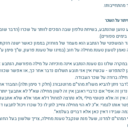
מהתחייבותו.
תור על השכר
 טוען שהנתבע, בשיחת טלפון שבה הסכים לוותר על שכרו (הדבר שוב
בימים ספורים).
 המשפטי של הנתבע הוא מעמד של מוחזק בממון כאשר ישנה חזקת חיו
 נאמן לטעון טענת מחילה על חוב (במיגו של טענת פרעון, ש"ך סימן ע
במקרה שלנו גם טענת הנתבע אינה מוכיחה על מילה מפורשת, הנתבע צי
ן להתפרש - עכשיו אין אני תובע תשלום נדבר אחר כך, או אפשר שכוונ
חילה ברורה על שכר העבודה.
דבר ניתן להביא משו"ת מהר"ם מרוטנבורג (חלק ד סימן תלה) המברר את 
נדון זה אפי' אם כדברי ראובן אין זה לשון מחילה שא"ל לא אתבעך יותר
אין זה אלא פטומי מילי ,ולא נתרצה למחול דלא אמר אלא שלא אתבענו, 
ר אותו לגמרי. א"כ לא הוי מחילה וחייב לתן לו כל שכרו ויכול לתבעו
מה שבידו דאין כאן אלא דברים בעלמא".
 המהר"ם למדנו, שעל מנת שנקבל טענת מחילה, צריך שלשון בעל החוב