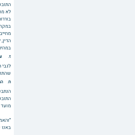
התובע
לא מת
בוררו
במקרה
הדין,
במהיר
ז. עו
לגבי 
שהתוב
ח. הח
הנתבע -
התובע
מועד 
"והאמ
באנו 