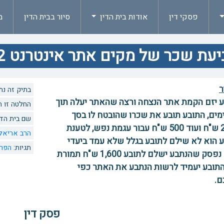
פסקי דין
אודות בית הדין
סיור בבית הדין
מ
עת שכר של מקים אתר אינטרנט 71042
ר
בתיק זה נתנו 1 החל
 יזם הקמת אתר הנצחה ורצה שהאתר יעלה תוך
החלטה זו הוזכרה 0 פעמים
מים, התובע תובע את שכרו שהובטח לו בסך
שם בית הדי
2,000 ש"ח ועוד 500 ש"ח עבור עגמת נפש, לטענת
הרב אריאל
 הוא לא שילם לתובע בגלל שלא עמד ביעדי
תגיות:
הפר
הזמן. נפסק שהנתבע ישלם לתובע 1,600 ש"ח תמורת
תובע יעמיד לרשות הנתבע את האתר כפי
ם.
פסק דין