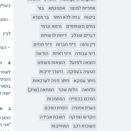
בעניין
אחריות למוצר
אסמכתא
בור
בונ
ביטוח
בניה ללא היתר
בר מצרא
- התו
בתים משותפים
גרמא וגרמי
לבין
דברים שבלב
דיווח לרשויות
דין נהנה
דיני חברות
דיני חוזים
– הנת
דיני עבודה
דיני ראיות
הודאה
הוצאה לפועל
הוצאות משפט
א. תא
הטעיה בעסקה
היעדר יריבות
הנספי
היתר עסקא
היתר פניה לערכאות
בתאריך ה 30/12/10 הנתבע הודיע שהוא לא מעוניין יותר בהקמת ה
הלוואה
הלנת שכר
המחאה (שיק)
ישנו ו
הסכם בכפייה
הסתמכות
הערת אזהרה
הפרת הסכם
ב. טע
הקדש וצדקה
השבת אבידה
התובע
"אני מ
השכרת רכב
התחייבות