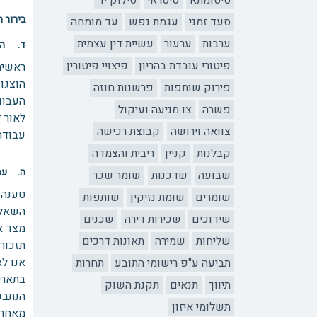
סיטומתא
סיטראי
סילוק יד
בירור ה
סעד זמני
עגמת נפש
עד מומחה
ערבות
ערעור
עשיית דין עצמית
ד. הע
פיטורי עובדת בהריון
פיצויי פיטורין
ראשית
פירוק שותפות
פרשנות חוזה
העבוד
פשרה
צו מניעה ועיקול
לאור 
צוואה וירושה
קבוצת רכישה
עבודה בשווי 2000 ₪ בלוח זמנים סביר (
קבלנות
קניין
ריבית והצמדה
ה. עמי
שבועה
שדכנות
שומר שכר
טענה 
שומרים
שומת נזיקין
שותפות
השאלה
שידוכים
שכירות דירה
שכנים
מצד א
שליחות
שמירה
תאונות דרכים
תזכור
אנו ל
תביעה ע"פ רישומי התובע
תחרות
תיווך
תנאים
תקנת השוק
הנתבע 
תשלומי איזון
מאחר ו