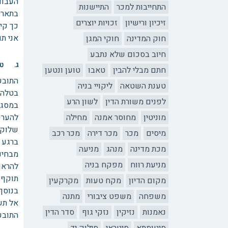
העבוד
התחייבות למכר
התיישנות
זיכיון ורישיון
זכויות יוצרים
כך קיבלת
אני תובע 2500 ₪: שכר עבודה בשיעור של 2,000 ₪ ועוד
חוק המדינה
חוקי המגן
חיוב בסכום שלא נתבע
ג. טע
חתם מבלי להבין
טאבו
טוען ונטען
התובע
טענת השטאה
ליקויי בניה
בטלה: 
לפנים משורת הדין
לשון הרע
במסגר
מוניטין
מחוסר אמנה
מחילה
שלוקח
מיסים
מכר
מכר דירה
מכר רכב
ברגע ש
מכת מדינה
מנהג
מניעה
מבחינ
מניעת רווח
מפקח בניה
להראות
תוקף 
מקום הדיון
מקח טעות
מקרקעין
בנוסף
משפחה
משפט ציבורי
מתנה
אל תש
נאמנות
נזיקין
נזקי גוף
סדר הדין
התובע