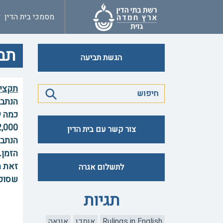
מסמכי בית הדין
תבי
הגשת תביעה
תקצי
הנתבע
כמה י
צור קשר עם בית הדין
הנתבע
זאת ה
לתשלום אגרה
שסוכ
תגיות
Rulings in English
אומדן
אונאה