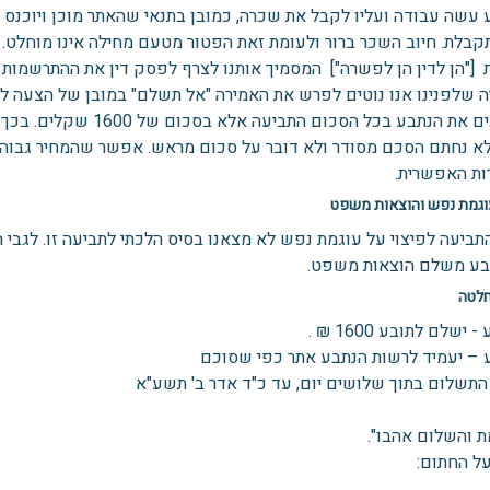
 עשה עבודה ועליו לקבל את שכרה, כמובן בתנאי שהאתר מוכן ויוכנס 
קבלת. חיוב השכר ברור ולעומת זאת הפטור מטעם מחילה אינו מוחלט.
ת ["הן לדין הן לפשרה"] המסמיך אותנו לצרף לפסק דין את ההתרשמות 
 שלפנינו אנו נוטים לפרש את האמירה "אל תשלם" במובן של הצעה לפ
מחייבים את הנתבע בכל הס
 לא נחתם הסכם מסודר ולא דובר על סכום מראש. אפשר שהמחיר גבוה
ות האפשרית.
גמת נפש והוצאות משפט
התביעה לפיצוי על עוגמת נפש לא מצאנו בסיס הלכתי לתביעה זו. לגבי
ע משלם הוצאות משפט.
לטה
 ישלם לתובע 1600 ₪ .
 – יעמיד לרשות הנתבע אתר כפי שסוכם
התשלום בתוך שלושים יום, עד כ"ד אדר ב' תשע"א
ת והשלום אהבו".
על החתום: