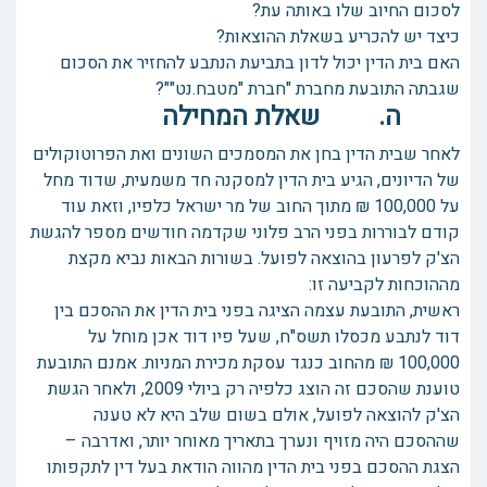
לסכום החיוב שלו באותה עת?
כיצד יש להכריע בשאלת ההוצאות?
האם בית הדין יכול לדון בתביעת הנתבע להחזיר את הסכום
שגבתה התובעת מחברת "חברת "מטבח.נט""?
ה. שאלת המחילה
לאחר שבית הדין בחן את המסמכים השונים ואת הפרוטוקולים
של הדיונים, הגיע בית הדין למסקנה חד משמעית, שדוד מחל
על 100,000 ₪ מתוך החוב של מר ישראל כלפיו, וזאת עוד
קודם לבוררות בפני הרב פלוני שקדמה חודשים מספר להגשת
הצ'ק לפרעון בהוצאה לפועל. בשורות הבאות נביא מקצת
מההוכחות לקביעה זו:
ראשית, התובעת עצמה הציגה בפני בית הדין את ההסכם בין
דוד לנתבע מכסלו תשס"ח, שעל פיו דוד אכן מוחל על
100,000 ₪ מהחוב כנגד עסקת מכירת המניות. אמנם התובעת
טוענת שהסכם זה הוצג כלפיה רק ביולי 2009, ולאחר הגשת
הצ'ק להוצאה לפועל, אולם בשום שלב היא לא טענה
שההסכם היה מזויף ונערך בתאריך מאוחר יותר, ואדרבה –
הצגת ההסכם בפני בית הדין מהווה הודאת בעל דין לתקפותו