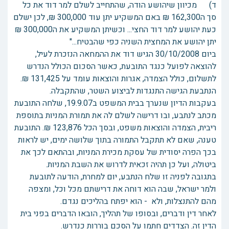
ד) מכיוון שיהושע הודה, שהתחייב לשלם למר דוד את כל
סך ה162,300 ₪ באם המשקיע יתן עוד 300,000 ₪, לכן ישלם
כעת יהושע למר דוד החצי... וכשיתן המשקיע את ה300,000 ₪
יתן יהושע את המחצית השניה כפי שהבטיח..."
ביום 30/10/2008 הגיש דוד את ההמחאה הנזכרת לעיל,
להוצאה לפועל כנגד התובעת, כאשר הסכום הכולל הנדרש
לתשלום, כולל הצמדה, אגרות והוצאות עומד על 131,425 ₪.
הנתבעת הגישה התנגדות לביצוע השטר, שהתקבלה.
בעקבות הדיון שנערך בבית המשפט ב19.9.07, שלחה התובעת
מכתב לנתבע, ובו דרישה לשלם לה את תמורת המניות בתוספת
ריבית, הצמדה והוצאות משפט, ובסך הכל 123,876 ₪. התובעת
טענה, שאם לא תתקבל התמורה בתוך שלושה ימים, יש לראות
בכך הפרה יסודית של עסקת מכירת המניות, ובהתאם לכך את
ביטולה, ועל כן תהיה זכאית לדרוש את השבת המניות.
בתגובה לפניה זו שלח הנתבע, יום למחרת, הודעה לתובעת
ולמר ישראל, שבה הוא דוחה את דרישתם מכל וכל, ומצפה
מהם להתנצלות, ולא - הוא יפתח בהליכים נגדם.
לאחר דין ודברים, ובסופו של תהליך, הובאו הדברים בפני בית
הדין זה. הצדדים חתמו על הסכם בוררות כנדרש.