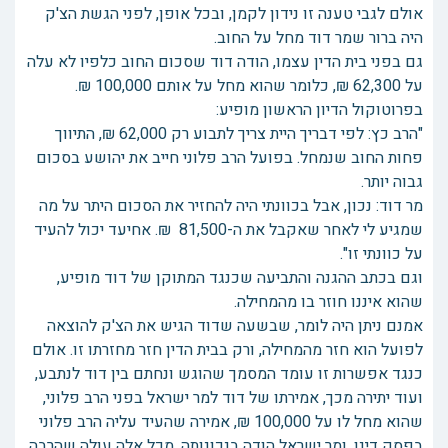
אולם לגבי טענה זו נידון לקמן, ובכל אופן, לפני הגשת הצ'ק
היה ברור שמר דוד מחל על החוב.
גם בפני בית הדין עצמו, הודה דוד שסכום החוב כלפיו לא עלה
על 62,300 ₪, כלומר שהוא מחל על אותם 100,000 ₪.
בפרוטוקול הדיון הראשון מופיע:
"הרב כץ: לפי דבריך היית צריך לתבוע רק 62,000 ₪, התיווך
פחות החוב שנמחל. בפועל הרב פלוני חייב את יהושע בסכום
גבוה יותר.
מר דוד: נכון, אבל בכוונתי היה להחזיר את הסכום היתר על מה
שמגיע לי לאחר שאקבל את ה-81,500 ₪. אחיעד יכול להעיד
על כוונתי זו".
וגם בכתב ההגנה והתביעה שכנגד המתוקן של דוד מופיע,
שהוא איננו חוזר בו מהמחילה.
אמנם ניתן היה לומר, שבשעה שדוד הגיש את הצ'ק להוצאה
לפועל הוא חזר מהמחילה, ורק בבית הדין חזר מחזרתו זו. אולם
כנגד אפשרות זו עומד המסמך שהוגש ונחתם בין דוד לנתבע,
ועוד יתירה מכך, אמירתו של דוד למר ישראל בפני הרב פלוני,
שהוא מחל לו על 100,000 ₪, אמירה שהעיד עליה הרב פלוני
בפסק דינו, ומר ישראל הודה בנכונותה. מכל אלה עולה שהרבה