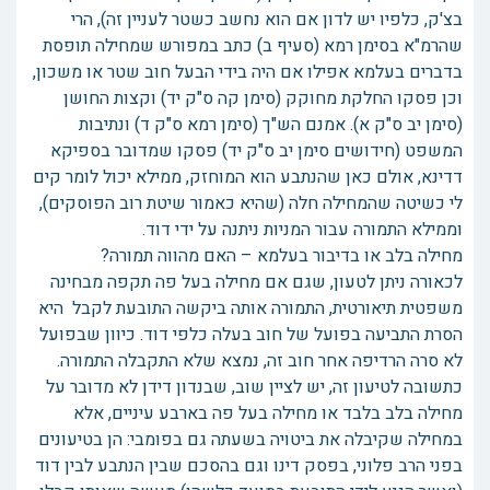
בצ'ק, כלפיו יש לדון אם הוא נחשב כשטר לעניין זה), הרי
שהרמ"א בסימן רמא (סעיף ב) כתב במפורש שמחילה תופסת
בדברים בעלמא אפילו אם היה בידי הבעל חוב שטר או משכון,
וכן פסקו החלקת מחוקק (סימן קה ס"ק יד) וקצות החושן
(סימן יב ס"ק א). אמנם הש"ך (סימן רמא ס"ק ד) ונתיבות
המשפט (חידושים סימן יב ס"ק יד) פסקו שמדובר בספיקא
דדינא, אולם כאן שהנתבע הוא המוחזק, ממילא יכול לומר קים
לי כשיטה שהמחילה חלה (שהיא כאמור שיטת רוב הפוסקים),
וממילא התמורה עבור המניות ניתנה על ידי דוד.
מחילה בלב או בדיבור בעלמא – האם מהווה תמורה?
לכאורה ניתן לטעון, שגם אם מחילה בעל פה תקפה מבחינה
משפטית תיאורטית, התמורה אותה ביקשה התובעת לקבל היא
הסרת התביעה בפועל של חוב בעלה כלפי דוד. כיוון שבפועל
לא סרה הרדיפה אחר חוב זה, נמצא שלא התקבלה התמורה.
כתשובה לטיעון זה, יש לציין שוב, שבנדון דידן לא מדובר על
מחילה בלב בלבד או מחילה בעל פה בארבע עיניים, אלא
במחילה שקיבלה את ביטויה בשעתה גם בפומבי: הן בטיעונים
בפני הרב פלוני, בפסק דינו וגם בהסכם שבין הנתבע לבין דוד