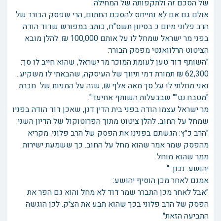
של הסכם זה ולתקפותה של המחילה.
אולם גם אם לא נתייחס להסכם החתום, הרי שפסק הבורר של
הרב פלוני מיום כ בסיוון תשס"ח, כותב במפורש שדוד הודה
בפני מר ישראל שמחל לו על אותם 100,000 ₪. להלן מובא
הציטוט הרלוואנטי מפסק הבורר:
"השותף דוד טען לעומת המוכר מר ישראל, שהוא חייב לו סך:
62,300 ₪ תמורת דמי תיווך של העיסקה, שהבאתי לו משקיע...
ואני מחלתי לו על סך מאה אלף ₪, שזה על המניות של חברת
"מטבח.נט"" שבבעלות השותף אחיעד".
מר ישראל עצמו הודה בפני בית הדין דנן, שאכן דוד הודה בפניו
שמחל על החוב. להלן ציטוט מתוך הפרוטוקול של הדיון השני:
"הרב כ"ץ: הגשתם בפנינו את הפסק של הרב פלוני. מקריא
מהפסק שמר אמר שהוא מחל על החוב. כך ששמעת ישירות
ממר שהוא מוחל.
יהושע: נכון. "
אמנם לאחר מכן הוסיף יהושע:
"אבל לאחר מכן התברר שמר דוד לא מחל והוא גם הפר את
הפסק של הרב פלוני בכך שהוא תבע את הצ'ק. לכן הוגשה
התביעה הזאת".