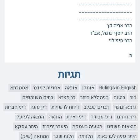
___________________
___________________
___________________
הרב אריה כץ
הרב יוסף כרמל, אב"ד
הרב סיני לוי
ת
תגיות
Rulings in English
אומדן
אונאה
אחריות למוצר
אסמכתא
בור
ביטוח
בניה ללא היתר
בר מצרא
בתים משותפים
גרמא וגרמי
דברים שבלב
דיווח לרשויות
דין נהנה
דיני חברות
דיני חוזים
דיני עבודה
דיני ראיות
הודאה
הוצאה לפועל
הוצאות משפט
הטעיה בעסקה
היעדר יריבות
היתר עסקא
היתר פניה לערכאות
הלוואה
הלנת שכר
המחאה (שיק)