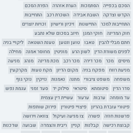
הסכם בכפייה
הסתמכות
הערת אזהרה
הפרת הסכם
הקדש וצדקה
השבת אבידה
השכרת רכב
התחייבות
התחייבות למכר
התיישנות
זיכיון ורישיון
זכויות יוצרים
חוק המדינה
חוקי המגן
חיוב בסכום שלא נתבע
חתם מבלי להבין
טאבו
טוען ונטען
טענת השטאה
ליקויי בניה
לפנים משורת הדין
לשון הרע
מוניטין
מחוסר אמנה
מחילה
מיסים
מכר
מכר דירה
מכר רכב
מכת מדינה
מנהג
מניעה
מניעת רווח
מפקח בניה
מקום הדיון
מקח טעות
מקרקעין
משפחה
משפט ציבורי
מתנה
נאמנות
נזיקין
נזקי גוף
סדר הדין
סיטומתא
סיטראי
סילוק יד
סעד זמני
עגמת נפש
עד מומחה
ערבות
ערעור
עשיית דין עצמית
פיטורי עובדת בהריון
פיצויי פיטורין
פירוק שותפות
פרשנות חוזה
פשרה
צו מניעה ועיקול
צוואה וירושה
קבוצת רכישה
קבלנות
קניין
ריבית והצמדה
שבועה
שדכנות