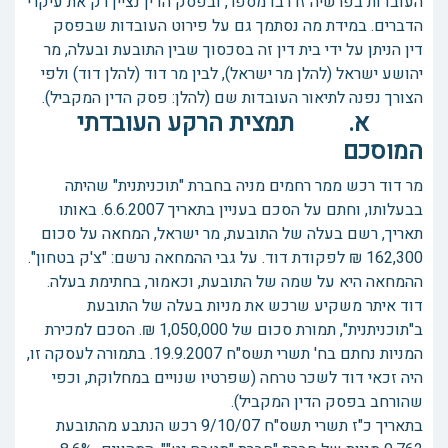
העובדות בפרשיה זו רבו מספר, ובפסק הדין נציין רק את עיקרי
הדברים. במידת מה נסתמך גם על פירוט העובדות שבפסק
דין הניתן על ידי בית דין זה בסכסוך שבין התובעת ובעלה, מר
יהושע ישראל (להלן מר ישראל), לבין מר דוד (להלן דוד) ולפי
הצורך נפנה לתיאור העובדות שם (להלן: פסק הדין המקביל).
א. תמצית הרקע העובדתי
המוסכם
מר דוד רכש ממר רחמים מניה בחברת "תוכניתנית" שהיתה
בבעלותו, וחתם על הסכם בעניין בתאריך 6.6.2007. באותו
תאריך, רשם בעלה של התובעת, מר ישראל, המחאה על סכום
162,300 ₪ לפקודת דוד. על גבי ההמחאה נרשם: "צ'ק בטחון".
ההמחאה היא על שמה של התובעת, וכאמור, בחתימת בעלה.
דוד איתר משקיע שרכש את מניות בעלה של התובעת
ב"תוכניתנית", תמורת סכום של 1,050,000 ₪. הסכם למכירת
המניות נחתם בח' תשרי תשס"ח 19.9.2007. בתמורה לעסקה זו,
היה זכאי דוד לשכר טרחה (שפרטיו שנויים במחלוקת, וכפי
שהורחב בפסק הדין המקביל).
בתאריך כ"ז תשרי תשס"ח 9/10/07 רכש הנתבע מהתובעת