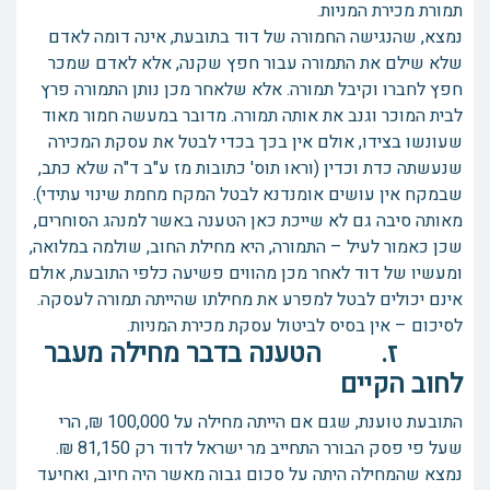
תמורת מכירת המניות.
נמצא, שהנגישה החמורה של דוד בתובעת, אינה דומה לאדם
שלא שילם את התמורה עבור חפץ שקנה, אלא לאדם שמכר
חפץ לחברו וקיבל תמורה. אלא שלאחר מכן נותן התמורה פרץ
לבית המוכר וגנב את אותה תמורה. מדובר במעשה חמור מאוד
שעונשו בצידו, אולם אין בכך בכדי לבטל את עסקת המכירה
שנעשתה כדת וכדין (וראו תוס' כתובות מז ע"ב ד"ה שלא כתב,
שבמקח אין עושים אומנדנא לבטל המקח מחמת שינוי עתידי).
מאותה סיבה גם לא שייכת כאן הטענה באשר למנהג הסוחרים,
שכן כאמור לעיל – התמורה, היא מחילת החוב, שולמה במלואה,
ומעשיו של דוד לאחר מכן מהווים פשיעה כלפי התובעת, אולם
אינם יכולים לבטל למפרע את מחילתו שהייתה תמורה לעסקה.
לסיכום – אין בסיס לביטול עסקת מכירת המניות.
ז. הטענה בדבר מחילה מעבר
לחוב הקיים
התובעת טוענת, שגם אם הייתה מחילה על 100,000 ₪, הרי
שעל פי פסק הבורר התחייב מר ישראל לדוד רק 81,150 ₪.
נמצא שהמחילה היתה על סכום גבוה מאשר היה חיוב, ואחיעד