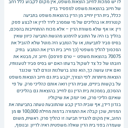
לו יש סמכות לחיוב הוצאות משפט, אין מקום לקבוע כלל רחב
של חיוב בהוצאות משפט למפסיד בדין.
ככלל, בית הדין יחייב מן הדין בהוצאות משפט בתביעה
קנטרנית או בהליכים של מי שמסרב לירד לדין או לבצע פסק
דין. או אף שלא משורת הדין – אלא מכוח ההתחייבות בהסכם,
בהליך בו היה על התובע להימנע מהגשת התביעה כיוון שאין
בסיס סביר לתביעתו, או על הנתבע היה מוטל שלא להוביל את
הסכסוך להליך משפטי (כך חייב בית הדין את הנתבע בתיק
70075 בהוצאות משפט – טרם פורסם). חיוב זה, מבטא את
חובתו של כל צד לשקול בדעתו האם יש בסיס סביר לטענותיו,
ואם אינו עושה כך, הוא נוהג ברשלנות וגורם לצד שכנגד
הוצאות מיותרות. לפי הצורך, יקבע בית גם חיוב הוצאות משפט
על בקשות ביניים, שבית הדין רואה אותם כהליכי סרק. על פי
ההסכם, בסמכות בית הדין גם לחייב בהוצאות גם בהליכים
שאינם הליכי סרק, ואז ינמק את שיקוליו.
בנדון דידן, אף שבית הדין קבע שהתובעת טעתה בתביעתה את
המניות, שכן קבלה את התמורה בדמות מחילת 100,000 ₪ מן
החוב, אין מקום להגדיר תביעה זו כהליך סרק. ראשית, משום
שעמדה בפני בית הדין שאלה משפטית ראיה לדיון. ובנוסף,