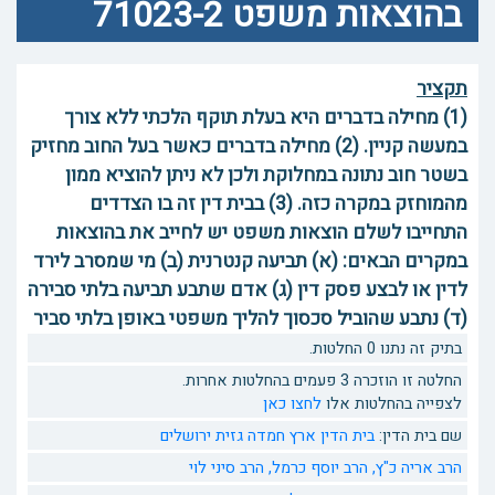
בהוצאות משפט 71023-2
תקציר
(1) מחילה בדברים היא בעלת תוקף הלכתי ללא צורך
במעשה קניין. (2) מחילה בדברים כאשר בעל החוב מחזיק
בשטר חוב נתונה במחלוקת ולכן לא ניתן להוציא ממון
מהמוחזק במקרה כזה. (3) בבית דין זה בו הצדדים
התחייבו לשלם הוצאות משפט יש לחייב את בהוצאות
במקרים הבאים: (א) תביעה קנטרנית (ב) מי שמסרב לירד
לדין או לבצע פסק דין (ג) אדם שתבע תביעה בלתי סבירה
(ד) נתבע שהוביל סכסוך להליך משפטי באופן בלתי סביר
בתיק זה נתנו 0 החלטות.
החלטה זו הוזכרה 3 פעמים בהחלטות אחרות.
לצפייה בהחלטות אלו
לחצו כאן
שם בית הדין:
בית הדין ארץ חמדה גזית ירושלים
הרב אריה כ"ץ,
הרב יוסף כרמל,
הרב סיני לוי