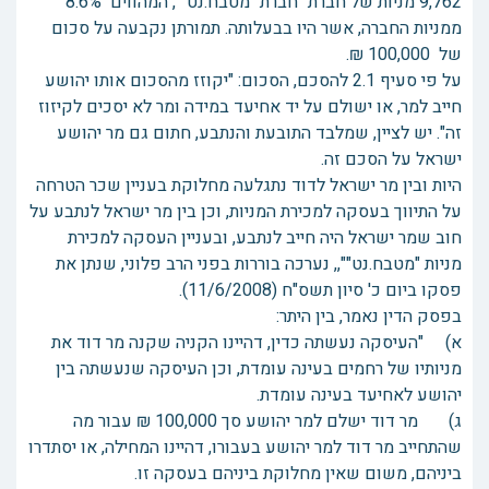
9,762 מניות של חברת "חברת "מטבח.נט"", המהווים 8.6%
ממניות החברה, אשר היו בבעלותה. תמורתן נקבעה על סכום
של 100,000 ₪.
על פי סעיף 2.1 להסכם, הסכום: "יקוזז מהסכום אותו יהושע
חייב למר, או ישולם על יד אחיעד במידה ומר לא יסכים לקיזוז
זה". יש לציין, שמלבד התובעת והנתבע, חתום גם מר יהושע
ישראל על הסכם זה.
היות ובין מר ישראל לדוד נתגלעה מחלוקת בעניין שכר הטרחה
על התיווך בעסקה למכירת המניות, וכן בין מר ישראל לנתבע על
חוב שמר ישראל היה חייב לנתבע, ובעניין העסקה למכירת
מניות "מטבח.נט"",, נערכה בוררות בפני הרב פלוני, שנתן את
פסקו ביום כ' סיון תשס"ח (11/6/2008).
בפסק הדין נאמר, בין היתר:
א) "העיסקה נעשתה כדין, דהיינו הקניה שקנה מר דוד את
מניותיו של רחמים בעינה עומדת, וכן העיסקה שנעשתה בין
יהושע לאחיעד בעינה עומדת.
ג) מר דוד ישלם למר יהושע סך 100,000 ₪ עבור מה
שהתחייב מר דוד למר יהושע בעבורו, דהיינו המחילה, או יסתדרו
ביניהם, משום שאין מחלוקת ביניהם בעסקה זו.