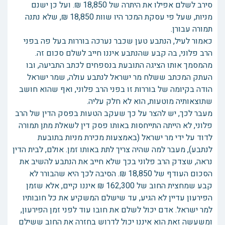
סירב לשלם אפילו את היתרה של 18,850 ₪. ועל כן ישנם
מניות, שעל פי עסקת המכר היו שוות 18,850 ₪, שלא נתנה
תמורה עבורן.
כאמור לעיל, הנתבע טען שכבר נערכה בוררות בעל פה בפני
הרב פלוני, בה קבע שהנתבע איננו חייב לשלם סכום זה.
מהמסמך אותו הציגה התובעת בנספחים לכתב התביעה, ובו
העתק המכתב ששלח מר ישראל לנתבע עולה, שמר ישראל
הודה בקיומה של בוררות זו בפני הרב פלוני, ואף שהוא חושב
שתוצאותיה מוטעות, הוא לא חלק עליה.
מעבר לכך, יש להצר על כך שעקב הטעות בפסק הדין של הרב
פלוני, לא הייתה התייחסות באותו פסק דין לשאלת מתן תמורה
לדוד על ידי מר ישראל (באמצעות מכירת מניות בתובעת
לנתבע), מעבר למה שהיה צריך לתת באותו זמן. אולם, לבית הדין
נראה, שצדק הרב פלוני בכך שלא חייב את הנתבע להשיב את
הסכום העודף של 18,850 ₪. הסיבה לכך היא שהבורר לא
קבע שמחצית החוב של 162,300 ₪ איננו קיים, אלא שזמן
הפירעון עדיין לא הגיע, עד שישלם המשקיע את כל חובותיו
למר ישראל. אדם יכול לשלם את חובו עוד לפני זמן הפירעון,
ומשעשה זאת הוא איננו יכול לדרוש בחזרה את החוב ששילם