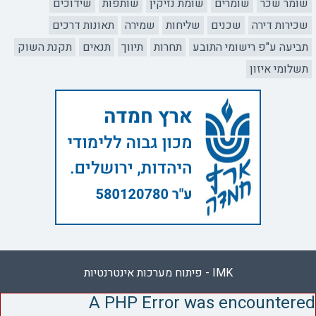
שומר שכר
שומרים
שומת נזיקין
שותפות
שידוכים
שכירות דירה
שכנים
שליחות
שמירה
תאונות דרכים
תביעה ע"פ רישומי התובע
תחרות
תיווך
תנאים
תקנת השוק
תשלומי איזון
IMK - פיתוח מערכות אינטרנטיות
A PHP Error was encountered