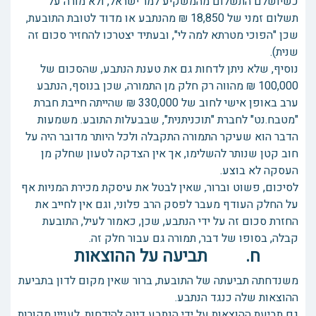
כשיושלם התשלום מהמשקיע למר ישראל, ולא מורה על
תשלום זמני של 18,850 ₪ מהנתבע או מדוד לטובת התובעת,
שכן "הפוכי מטרתא למה לי", ובעתיד יצטרכו להחזיר סכום זה
שנית).
נוסיף, שלא ניתן לדחות גם את טענת הנתבע, שהסכום של
100,000 ₪ מהווה רק חלק מן התמורה, שכן בנוסף, הנתבע
ערב באופן אישי לחוב של 330,000 ₪ שהייתה חייבת חברת
"מטבח.נט" לחברת "תוכניתנית", שבבעלות התובע. משמעות
הדבר הוא שעיקר התמורה התקבלה ולכל היותר מדובר היה על
חוב קטן שנותר להשלימו, אך אין הצדקה לטעון שחלק מן
העסקה לא בוצע.
לסיכום, פשוט וברור, שאין לבטל את עיסקת מכירת המניות אף
על החלק העודף מעבר לפסק הרב פלוני, וגם אין לחייב את
החזרת סכום זה על ידי הנתבע, שכן, כאמור לעיל, התובעת
קבלה, בסופו של דבר, תמורה גם עבור חלק זה.
ח. תביעה על ההוצאות
משנדחתה תביעתה של התובעת, ברור שאין מקום לדון בתביעת
ההוצאות שלה כנגד הנתבע.
גם תביעת ההוצאות על ידי הנתבע דינה להידחות. לעניין מקורות