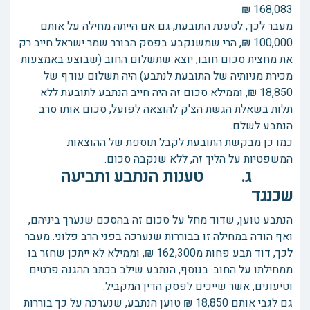
168,083 ₪
מעבר לכך, לטענת התובעת, גם אם הייתה מחילה על אותם
100,000 ₪, הרי שמשנקבע בפסק הבורר שמר ישראל חייב רק
את מחצית סכום חובו, יוצא שתשלום החוב (שבוצע באמצעות
מכירת מניותיה של התובעת לנתבע) היה תשלום עודף של
18,850 ₪, וממילא סכום זה היה חייב הנתבע לתובעת ללא
תלות בשאלת הגשת הצ'ק להוצאה לפועל, סכום אותו סרב
הנתבע לשלם.
כמו כן מבקשת התובעת לקבל תוספת של ההוצאות
המשפטיות על הליך זה, ללא שנקבה סכום.
ג. טענות הנתבע ותביעה
שכנגד
הנתבע טוען, שדוד מחל על סכום זה בהסכם שנערך ביניהם,
ואף הודה במחילה זו בבוררות שנערכה בפני הרב פלוני. מעבר
לכך, דוד תבע פחות מ162,300 ₪, וממילא לא ייתכן שחזר בו
ממחילתו על החוב. בנוסף, הנתבע שילב בכתב ההגנה פרטים
וטיעונים, אשר שייכים לפסק הדין המקביל.
גם לגבי אותם 18,850 ₪ טוען הנתבע, שנערכה על כך בוררות