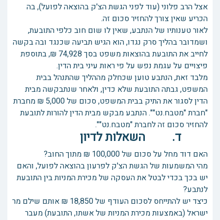
אצל הרב פלוני (עוד לפני הגשת הצ'ק בהוצאה לפועל), בה
הכריע שאין צורך להחזיר סכום זה.
לאור טענותיו של הנתבע, שאין לו שום חוב כלפי התובעת,
ושמדובר בהליך סרק נגדו, הוא הגיש תביעה שכנגד ובה בקשה
לחייב את התובעת בהוצאות משפט בסך 74,928 ₪, בתוספת
פיצויים על עגמת נפש על פי ראות עיני בית הדין.
מלבד זאת, הנתבע טוען שכחלק מההליך שהתנהל בבית
המשפט, גבתה התובעת שלא כדין, ולאחר שנתבקשה מבית
הדין לסגור את התיק בבית המשפט, סכום של 5,000 ₪ מחברת
"חברת "מטבח.נט"". הנתבע מבקש מבית הדין להורות לתובעת
להחזיר סכום זה לחברת "מטבח.נט"".
ד. השאלות לדיון
האם דוד מחל על סכום של 100,000 ₪ מתוך החוב?
מהי המשמעות של הגשת הצ'ק לפרעון בהוצאה לפועל, והאם
יש בכך בכדי לבטל את העסקה של מכירת המניות בין התובעת
לנתבע?
כיצד יש להתייחס לסכום העודף של 18,850 ₪ אותם שילם מר
ישראל (באמצעות מכירת המניות של אשתו, התובעת) מעבר