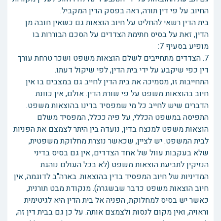
החיוב על פי דין תורה, ראה בפסק הדין המקביל.
בית הדין רשאי להחליט על חיוב הוצאות גם כשאין חובה מן
הדין, זאת על בסיס חתימת הצדדים על הסכם הבוררות בו
מופיע בסעיף 7:
7. הצדדים מתחייבים לשלם הוצאות משפט ושכר טרחת עורך
דין כפי שיקבע על ידי בית הדין, לפי שיקול דעתו.
התחייבות זו, מסמיכה את בית הדין לחייב גם במצבים בו אין
חיוב בהוצאות משפט על פי שורת הדין. אולם, אין כוונת
הדברים שיש לחייב כל מי שמפסיד בדינו בהוצאות משפט.
התפיסה במשפט הכללי, על פיה ככלל, המפסיד משלם
הוצאות משפט למנצח בדין, נועדה בין היתר לצמצם את הפניות
לבית המשפט. יש לציין, שכאשר נוצרת מחלוקת משפטית,
שלא בעקבות עוול של אחד הצדדים, אין גם בסיס בדיני
הנזיקין לתביעת הוצאות משפט (לא בכל העולם נוהגת
המדיניות של חיוב המפסיד בדין בהוצאות. בארה"ב לדוגמה, אין
חיוב הוצאות משפט כדבר שבשגרה). מנקודת מבט תורנית,
כאשר יש בסיס למחלוקת, הפניה אל בית הדין היא לגיטימית
וראויה, ואין מקום לנסות ולצמצם אותה. על כן גם בבית דין זה,