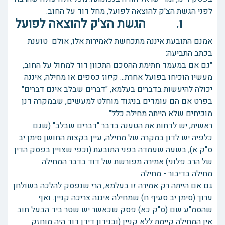
לפני הגשת הצ'ק להוצאה לפועל, מחל דוד על החוב.
ו. הגשת הצ'ק להוצאה לפועל
אמנם התובעת איננה מתכחשת לאמירות אלו, אולם טוענת
בכתב התביעה:
"גם אם במעמד חתימת ההסכם התכוון דוד למחול על החוב,
מעשיו הוכיחו בפועל אחרת... קיזוז כספים או מחילה, איננה
יכולה להיעשות בדברים בעלמא, "דברים שבלב אינם דברים"
בפרט אם הם עומדים בניגוד מוחלט למעשים, שבמקרה דנן
מוכיחים שלא הייתה מחילה כלל".
ראשית, יש לדחות את הטענה בדבר "דברים שבלב" (שגם
כלפיה יש לדון במקרה של מחילה, עיין בקצות החושן סימן יב
ס"ק א), בשעה שעמדה בפני התובעת (וכפי שצויין בפסק הדין
של הרב פלוני) אמירה מפורשת של דוד בדבר המחילה.
מחילה בדיבור - מחילה
גם אם הייתה רק אמירה זו בעלמא, הרי שנפסק להלכה בשולחן
ערוך (סימן יב סעיף ח) שמחילה איננה צריכה קניין. ואף
שהסמ"ע שם (ס"ק כא) פסק שכאשר יש שטר ביד הבעל חוב
אין המחילה קיימת ללא קניין (ובנידון דידן דוד היה מוחזק