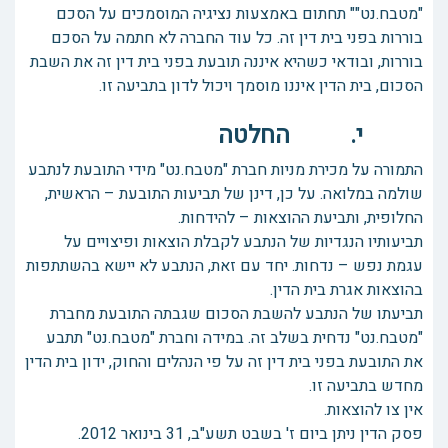
"מטבח.נט"" תחתום באמצעות נציגיה המוסמכים על הסכם
בוררות בפני בית דין זה. כל עוד החברה לא חתמה על הסכם
בוררות, ובודאי כשהיא איננה תובעת בפני בית דין זה את השבת
הסכום, בית הדין איננו מוסמך ויכול לדון בתביעה זו.
י. החלטה
התמורה על מכירת מניות חברת "מטבח.נט" מידי התובעת לנתבע
שולמה במלואה. על כן, דינן של תביעות התובעת – הראשית,
החלופית, ותביעת ההוצאות – להידחות.
תביעותיו הנגדיות של הנתבע לקבלת הוצאות ופיצויים על
עגמת נפש – נדחות. יחד עם זאת, הנתבע לא יישא בהשתתפות
בהוצאות אגרת בית הדין.
תביעתו של הנתבע להשבת הסכום שגבתה התובעת מחברת
"מטבח.נט" נדחית בשלב זה. במידה וחברת "מטבח.נט" תתבע
את התובעת בפני בית דין זה על פי הנהלים והחוק, ידון בית הדין
מחדש בתביעה זו.
אין צו להוצאות.
פסק הדין ניתן ביום ז' בשבט תשע"ב, 31 בינואר 2012.