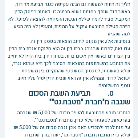
הליך זה היווה למעשה גם הגנה עקיפה כנגד תביעת מר דוד,
באשר דוד שותף במניות נשוא תביעה זו. כאמור בפסק הדין
המקביל סביר להניח שללא הגשת ההמחאה להוצאה לפועל, לא
הייתה מטילה התובעת עיקול על המניות, והעניין לא היה מגיע
למה שהגיע.
בנסיבות אלו, אין מקום לחיוב הוצאות בפסק דין זה.
עם זאת, למרות שהנוהג בבית דין זה הוא חלוקת אגרת בית הדין
בין הצדדים כאשר אין אשם ברור, בנדון דידן, בית הדין לא יחייב
את הנתבע בהשתתפות בהוצאות. הסיבה לכך היא שהוא נגרר,
שלא באשמתו, לסכסוך המשפטי שהתקיים בין משפחת
ישראל לדוד, וממילא אין זה ראוי שבית הדין יטיל עליו חיוב
נוסף בתשלומים.
ט. תביעת השבת הסכום
שנגבה מ"חברת "מטבח.נט""
הנתבע תובע מהתובעת להשיב סכום של 5,000 ₪ שגבתה
בערכאות, לטענתו שלא כדין, מחברת "מטבח.נט"".
על מנת לברר ולהכריע האם אכן נגבה סכום זה של 5,000 ₪
שלא כדין מחברת חברת "מטבח.נט", ישנו צורך שחברת