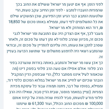
לפני הזמן. אף אם יטען מר ישראל ששילם את החוב בכך
שהמניות הועברו לנתבע - לפני זמן החיוב עקב טעות, הרי
שלטענת הנתבע כבר הגיע זמן הפירעון, שכן המשקיע שילם
את כל התשלומים לפי דעתו, וממילא באותו סכום של 18,850
₪, דוד הוא המוחזק ולא מר ישראל.
מעבר לכך, אף אם הצדק היה עם התובעת ומר ישראל לגבי
סכום זה, מכיוון שהרב פלוני לא נתן דעתו על סכום זה, ולאחר
שסרב לתקן את טעותו, היה עליהם להתדיין על סכום זה, ובודאי
שהנתבע רשאי היה להימנע מתשלום עד שתושג הכרעה בעניין
זה.
כך אכן עשו מר ישראל והנתבע, באותה בוררות שנערכה בפני
הרב פלוני. אולם אפילו אם טעה הרב פלוני בפסק דינו (מה
שכאמור לעיל איננו מסתבר כלל), הרי שבפסק הדין המקביל
הובהר שכיום יש לחייב את מר ישראל במלוא הסכום כלפי דוד,
וממילא, בסופו של דבר, ניתנה תמורה עבור כל עיסקת מכירת
המניות. (נציין במאמר מוסגר, שבית הדין סבור, שאילו היה הרב
פלוני מודע לטעותו, סביר להניח שהיה מורה על קיזוז אותם
100,000 ₪ מסכום החוב הכולל, ועוד 61,300 ₪ שינתנו