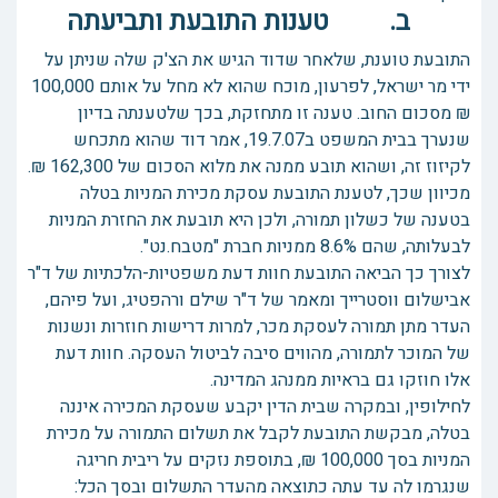
ב. טענות התובעת ותביעתה
התובעת טוענת, שלאחר שדוד הגיש את הצ'ק שלה שניתן על
ידי מר ישראל, לפרעון, מוכח שהוא לא מחל על אותם 100,000
₪ מסכום החוב. טענה זו מתחזקת, בכך שלטענתה בדיון
שנערך בבית המשפט ב19.7.07, אמר דוד שהוא מתכחש
לקיזוז זה, ושהוא תובע ממנה את מלוא הסכום של 162,300 ₪.
מכיוון שכך, לטענת התובעת עסקת מכירת המניות בטלה
בטענה של כשלון תמורה, ולכן היא תובעת את החזרת המניות
לבעלותה, שהם 8.6% ממניות חברת "מטבח.נט".
לצורך כך הביאה התובעת חוות דעת משפטיות-הלכתיות של ד"ר
אבישלום ווסטרייך ומאמר של ד"ר שילם ורהפטיג, ועל פיהם,
העדר מתן תמורה לעסקת מכר, למרות דרישות חוזרות ונשנות
של המוכר לתמורה, מהווים סיבה לביטול העסקה. חוות דעת
אלו חוזקו גם בראיות ממנהג המדינה.
לחילופין, ובמקרה שבית הדין יקבע שעסקת המכירה איננה
בטלה, מבקשת התובעת לקבל את תשלום התמורה על מכירת
המניות בסך 100,000 ₪, בתוספת נזקים על ריבית חריגה
שנגרמו לה עד עתה כתוצאה מהעדר התשלום ובסך הכל: