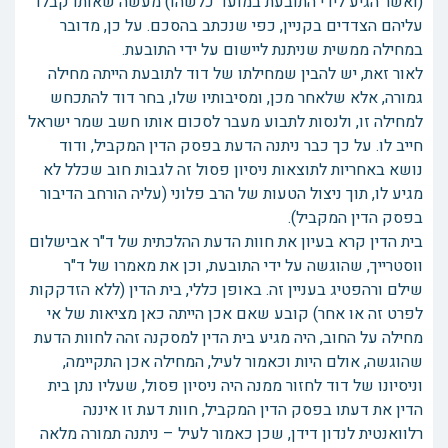
(ואשר הגיע לידי התובעת במועד כלשהו) מעשה שאותו קבלו
עליהם הצדדים בקניין, כפי שנכתב בהסכם. על כן, מדובר
במחילה ממשית שניתנת ליישום על ידי התובעת.
לאור זאת, יש להבין שמחילתו של דוד לתובעת הייתה מחילה
גמורה, אלא שלאחר מכן, ומסיבותיו שלו, בחר דוד להתכחש
למחילה זו, ולנסות לתבוע מעבר לסכום אותו חשב שמר ישראל
חייב לו. על כך כבר ניתנה הדעת בפסק הדין המקביל, ודוד
נושא באחריות לתוצאות ניסיון פסול זה לגבות חוב שכלל לא
מגיע לו, תוך ניצול הטעות של הרב פלוני (עליה הורחב הדיבור
בפסק הדין המקביל).
בית הדין קרא בעיון את חוות הדעת ההלכתית של ד"ר אבישלום
ווסטרייך, שהוגשה על ידי התובעת, וכן את מאמרו של ד"ר
שילם ורהפטיג בעניין זה. באופן כללי, בית הדין (ללא הזדקקות
לפרט זה או אחר) קובע שאם אכן הייתה כאן מציאות של אי
מחילה על החוב, היה מגיע בית הדין למסקנה זהה לחוות הדעת
שהוגשה, אולם היות וכאמור לעיל, המחילה אכן התקיימה,
וניסיונו של דוד לחזור ממנה היה ניסיון פסול, שעליו נתן בית
הדין את דעתו בפסק הדין המקביל, חוות דעת זו איננה
רלוואנטית לנדון דידן, שכן כאמור לעיל – ניתנה תמורה מלאה