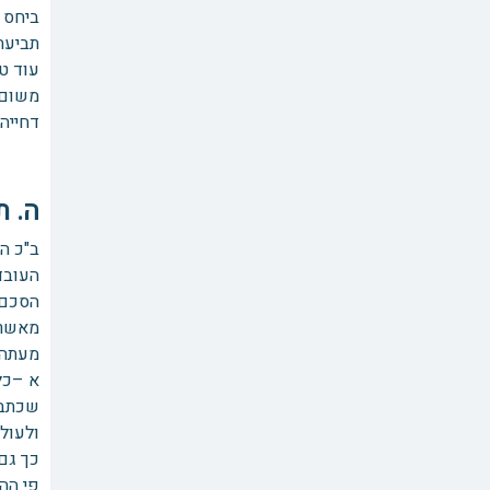
ביחס 
תביעת
עוד ט
משום 
דחייה
ה. ת
ב"כ ה
העובד
הסכם 
מאשרי
מעתה 
א –כלל
שכתבו 
ולעולם
כך גם
פי הה