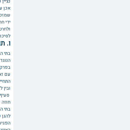
נציין 
אכן עי
שמזכו
ידי חת
ולחרט
לסיכום
ו. ת
בתי ה
הנוגד
בפרק ה
עם זא
התחייב
ובין 
סעיף 30 לחוק החוזים (חלק כללי) 
חוזה ש
בתי ה
להגן ע
הפגיעה