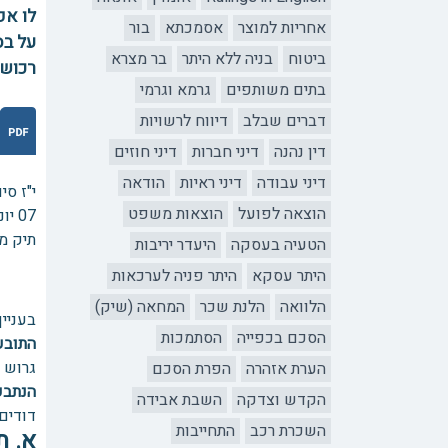
לו אפ
אחריות למוצר
אסמכתא
בור
על בס
ביטוח
בניה ללא היתר
בר מצרא
רכוש 
בתים משותפים
גרמא וגרמי
דברים שבלב
דיווח לרשויות
דין נהנה
דיני חברות
דיני חוזים
דיני עבודה
דיני ראיות
הודאה
‏י"ז ס
הוצאה לפועל
הוצאות משפט
תיק מס' 5
הטעיה בעסקה
היעדר יריבות
היתר עסקא
היתר פניה לערכאות
הלוואה
הלנת שכר
המחאה (שיק)
בעניין
הסכם בכפייה
הסתמכות
התובע
גרוש 
הערת אזהרה
הפרת הסכם
הנתבע
הקדש וצדקה
השבת אבידה
דודים
השכרת רכב
התחייבות
א. ת