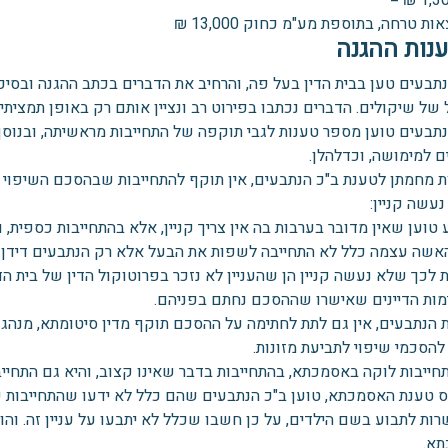
ענות ההגנה
נתבעים טען בבית הדין בעל פה, והרחיב את הדברים בכתב ההגנה ובסיכ
של שיקולים. הדברים נכתבו בפירוט רב ונציין אותם רק באופן תמציתי.
נתבעים טוען מספר טענות לגבי תוקפה של התחייבות מראשיתה, ובנוס
ם למימושה, וכדלהלן.
ת מחמתן לטענת ב"כ הנתבעים, אין תוקף להתחייבות שבהסכם השיפוי ה
נעשה קניין:
טוען שאין מדובר בערבות בה אין צריך קניין, אלא בהתחייבות כספית, וב
אשה עצמה כלל לא התחייבה לשפות את הבעל אלא רק הנתבעים דידן.
 לכך שלא נעשה קניין הן שהעניין לא נזכר בפרוטוקול הדין של בית ה
מות הדיינים שאישרו שההסכם נחתם בפניהם.
 הנתבעים, אין גם לתת לחתימה על ההסכם תוקף מדין סיטומתא, מנהג 
להסכמי שיפוי לתביעת מזונות.
חייבות לוקה באסמכתא, בהתחייבות בדבר שאינו קצוב, והיא גם התחייב
ס טענת האסמכתא, טוען ב"כ הנתבעים שהם כלל לא ידעו שהתחייבות 
ת לתבוע בשם הילדים, על כן חשבו שכלל לא יתבעו על עניין זה. והוסי
א.