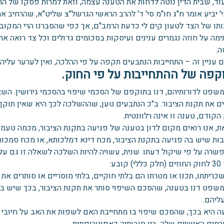
עוד, שבית הדין נוטה לדחות את הטענה עצמה, וזאת למרות פסקו של הרב 
' יביע אומר ח"ג חו"מ סי' ד' להרב הראשי הגרשל"צ שליט"א, שהרחיב את
תו של הצד לטעון קים לי כדעת הרמב"ם, אך כפי שהסברנו הרי המקובל
ימה על חוזה נגמרים ענינים ועיסקות בסכומים גדולים וכל צד רואה את
ה.
 עניין זה – התחייבות הנתבעים תקפה על פי ההלכה, ואין לערער עליה.
וקפה של ההתחייבות על פי החוק.
משפט לדורותיהם, דנו בתוקפם של הסכמי שיפוי בהסכמי גירושין. הש
ים את תקנת הציבור. ב"כ הנתבעים טען, שההשלכה לכך היא שאין תוקף
קודם, טענה זו אינה רלוונטית.
ת, אנו רואים מקום לדון בטענה של פגיעה בתקנת הציבור, מכמה טעמים
ות שיש בה פגיעה בתקנת הציבור, מכח דינא דמלכותא, או מכח סמכות ב
לפשרה על פי שיקול דעתו. שנית, עשויה להיות השלכה לשאלה זו גם על
קובע:
כריתתו, תכנו או מטרתו הם בלתי חוקיים, בלתי מוסריים או סותרים את 
משפט דנו בטענה, שהסכם השיפוי סותר את תקנת הציבור, בכך שיש בו
ליהם.
 היא בכך, שהסכם שיפוי בו מתחייבת האם לשפות את האב על חיובי מזו