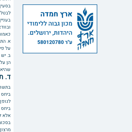
לבטל 
בעניין
ובוודא
כאמור,
א. התחייבות 
על פי
ב. יש 
הן על 
שהיא 
ד. ת
בתשוב
ביחס 
לגופן
ביחס 
בסכומ
מרצון,