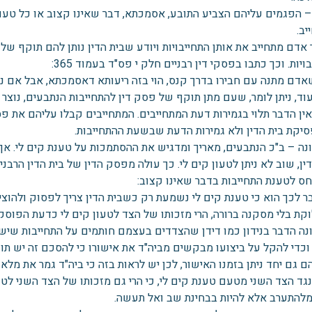
– הפגמים עליהם הצביע התובע, אסמכתא, דבר שאינו קצוב או כל טעם
יב.
דם מתחייב את אותן התחייבויות ויודע שבית הדין נותן להם תוקף של פ
ויות. וכך כתבו בפסקי דין רבניים חלק י פס"ד בעמוד 365:
אדם מתנה עם חבירו בדרך קנס, הוי בזה ריעותא דאסמכתא, אבל אם נ
וד, ניתן לומר, שעם מתן תוקף של פסק דין להתחייבות הנתבעים, נוצר
אין הדבר תלוי בגמירות דעת המתחייבים. המתחייבים קבלו עליהם את פס
סיקת בית הדין ולא גמירות הדעת שבשעת ההתחייבות.
נה – ב"כ הנתבעים, מאריך ומדגיש את ההסתמכות על טענת קים לי. אך,
חס לטענת התחייבות בדבר שאינו קצוב:
 לכך הוא כי טענת קים לי נשמעת רק כשבית הדין צריך לפסוק ולהוציא
קת בלי מסקנה ברורה, הרי מזכותו של הצד לטעון קים לי כדעת הפוסק
נה הדבר בנידון כמו דידן שהצדדים בעצמם חותמים על התחייבות שיש ל
וכדי להקל על ביצועו מבקשים מביה"ד את אישורו כי להסכם זה יש ת
 גם יחד ניתן בזמנו האישור, לכן יש לראות בזה כי ביה"ד גמר את מלא
גד הצד השני מטעם טענת קים לי, כי הרי גם מזכותו של הצד השני לטעו
מלהתערב אלא להיות בבחינת שב ואל תעשה.