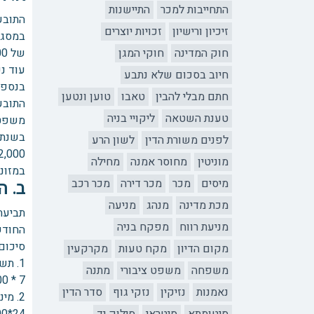
התחייבות למכר
התיישנות
התובע 
זיכיון ורישיון
זכויות יוצרים
במסגרת
חוק המדינה
חוקי המגן
של 1,200 ₪ לחודש עם מנגנון הצמדה (מחצית מדד המחירים, ומחצית תוספת היוקר).
עוד נ
חיוב בסכום שלא נתבע
חתם מבלי להבין
טאבו
טוען ונטען
התובע
טענת השטאה
ליקויי בניה
משפט 
לפנים משורת הדין
לשון הרע
מוניטין
מחוסר אמנה
מחילה
במזונות ב
מיסים
מכר
מכר דירה
מכר רכב
ב. ה
מכת מדינה
מנהג
מניעה
מניעת רווח
מפקח בניה
החודש
סיכום 
מקום הדיון
מקח טעות
מקרקעין
1. תשלום מיוני 2009 (מתן המזונות הזמניים) ועד קביעת המזונות הקבועים בדצמבר 2009.
משפחה
משפט ציבורי
מתנה
7 * 800 = 5,600 ₪
נאמנות
נזיקין
נזקי גוף
סדר הדין
2. מינואר 2010 (עת נקבעו מזונות קבועים בסך של 2,500 ₪ ) ועד דצמבר 2011 תשלום של 1,300 ₪ לחודש.