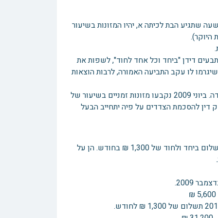
עה שתגיע הבת לכיתה א, יהיו המזונות בשיעור
 ערבות" ושנחתם ב- 2003, התחייבו שני הנתבעים דידן "ביחד וכל אחד לחוד", לשפות את
שיגרמו לו עקב התביעה האמורה, לרבות הוצאות
בשנת 2009, פנתה גרושת התובע לבית המשפט, בתביעה להגדלת מזונות הילדה. ביוני 2009 נקבעו מזונות זמניים בשיעור של
, נתנה השופטת תוקף של פסק דין להסכמת הצדדים על פיה יתחייב הבעל
תביעת התובע כלפי הערבים היא למימוש התחייבותם בכתב הערבות. דהיינו תשלום ביחד ולחוד של 1,300 ₪ בחודש. הן על