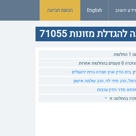
ידע חשוב
English
הגשת תביעה
גדלת מזונות 71055
טות.
 בהחלטות אחרות.
ן:
בית הדין ארץ חמדה גזית ירושלים
רמל,
הרב סיני לוי,
הרב שלמה אישון
כתא
סדר הדין
ערבות
כרו בהחלטה זו