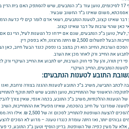
בסעיף 17 לסיכומים, טוען עוד ב"כ הנתבעים, שיש להסתפק האם בית הדי
אסמכתא, משום שאינו ב"ד החשוב שבעיר.
 דבר שאינו קצוב, לטענת הנתבעים, רשאי אדם לומר קים לי כדעת הרמב"
י כאן שהוי ערבות על דבר שאינו קצוב.
 לעיל, טוען ב"כ הנתבעים, שגם אם יידחו כל הטענות לעיל, הרי גם אם
הבעל לתשלום 2,500 ₪ היתה מרצונו, ולא בפסק דין.
 הסכם הערבות, החיוב הוא רק במצב בו נפסק כנגד הבעל חיוב, כאן ה
לתבוע את החייב ורק לאחר מכן את הערב.
פי דין תורה, והן על פי חוק הערבות, יש לתבוע את החייב העיקרי ורק
לטענת הנתבעים, החייב העיקרי.
שובת התובע לטענות הנתבעים:
ה לכתב התביעה, משיב ב"כ התובע לטענות ההגנה בצורה נרחבת, ואנו נ
לתוקפה הראשוני של ההתחייבות, טוען התובע שיש לתת תוקף להתחייב
 של הטענות ההלכתיות, משיב ב"כ התובע, בכמה אנפי, שאין צורך להבי
לטענה שמדובר על חיוב בהסכמה, שאינו מפעיל את ההתחייבות, השיב ב
אלא להסכים להצעת השופטת לה
ים גבוהים יותר, ואז היתה עומדת כנגדו טענה – מדוע לא הסכים להצע
 אלא על מעין כפיה של השופטת. בדיון הוסיף וטען ב"כ התובע, כי פעל