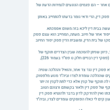
 אחר – הם פגמים הנוגעים לגמירות הדעת של
סק דין, הרי ודאי גומר בדעתו להתחייב באותן
עשה בבית דין ליכא בזה משום אסמכתא.
 יסוד אחר של חיוב. מעתה, המחייב הוא עצם פסק
קו של בית הדין, ומשבית הדין פסק יסוד החיוב
 כיוון שניתן להסכמה שבין הצדדים תוקף של
פסק דין, שוב לא ניתן לטעון קים לי. כך עולה מפסק הדין של בית הדין הרבני (פסקי דין רבניים חלק ט פס"ד בעמוד 226),
 פסק דין נגד צד אחר, והואיל וההלכה שנויה
ים שההלכה עומדת לצדו וביה"ד מנוע מלפסוק.
ה תוקף של קנין אלא כדי לתת לקנין זה יתר
וקף של פסק דין ולאור בקשתם ורצונם הטוב
כתו ואין להזדקק לדון בדבר ולהוציא פסק דין
ן קים לי כאלו הפוסקים עומדים לצדו, וביה"ד