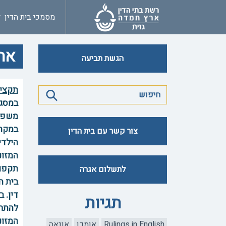
מסמכי בית הדין
אחר
הגשת תביעה
תקצי
במסגר
משפחה
במקרה
צור קשר עם בית הדין
הילדי
המזונ
תקפות
לתשלום אגרה
בית ה
דין. 
תגיות
להתחי
המזונ
Rulings in English
אומדן
אונאה