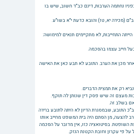
ן בפניו נחתמה הערבות, דינם כב"ד חשוב, שיש בו
ם (מכירה יא, טז) והובא כדעת י"א בשו"ע.
 הייתה התחייבות, לא מתקיימים תנאים למימושה:
בעל חייב עצמו בהסכמה.
 לאחר מכן את הערב. התובע לא תבע כאן את האישה
ביא רק את תמצית הדברים.
ות מעצם זה שיש פסק דין שנותן לה תוקף.
אם בשלב זה.
"כ התובע, שבמסגרת הדיון לא היתה לתובע ברירה
תחייב לסכום זה של 2,500 ₪. אילו היה מסרב להצעה, מן הסתם היה בית המשפט מחייב אותו
ת השופטת. בסיטואציה כזו, אין מדובר על הסכמה
 על פי עקרון וחובת הקטנת הנזק.