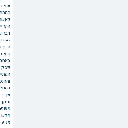
שנית 
המתחי
כאשר א
התחייב
דבר ש
זאת וע
הדין ו
הוא פ
באחרו
המתיי
וההסבר
במחלו
אך שו
תוקף 
משניהם
חדש נ
מנוע 