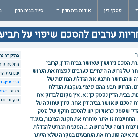
פסקי דין
אודות בית הדין
סיור בבית הדין
מ
יות ערבים להסכם שיפוי על תביעה לה
ר
בתיק זה נתנו 1 החל
ת הסכם גירושין שאושר בבית הדין, קרובי
החלטה זו הוזכרה 0 פעמים
 של גרושה התחייבו כערבים לפצות את הגרוש
שם בית הדי
 שהגרושה תתבע את הגדלת המזונות של
הרב יוסף כ
ם. הגרוש תבע מהם פיצוי בעקבות הגדלת
תגיות:
אסמ
ות. בבית הדין נפסק כך: א. אין מקום לבדוק את
חוקים שהוז
 הסכם שאושר בבית דין אחר, כיוון שחזקה על
דין שפסק כראוי וכן יש להסכם תוקף של פסק
ב. התחייבות זו אינה סותרת את תקנת הציבור, בניגוד
יבות דומה של גרושה. ג. הסכמת הגרוש להגדלת
ות אינה פוטרת את הנתבעים במקרה שלא הייתה