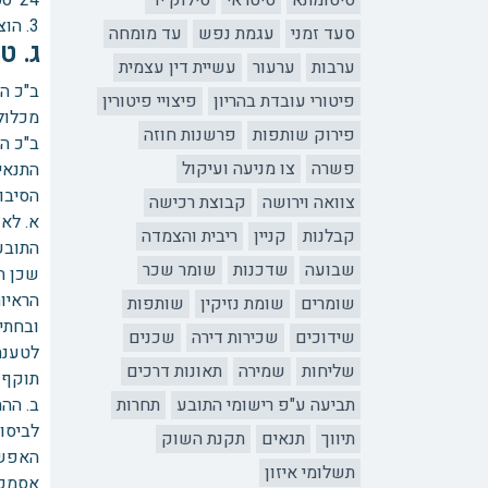
סיטומתא
סיטראי
סילוק יד
24*1,300 ₪ = 31,200 ₪
3. הוצאות טרחה, בתוספת מע"מ כחוק 13,000 ₪ = 15,080 ₪
סעד זמני
עגמת נפש
עד מומחה
ג. ט
ערבות
ערעור
עשיית דין עצמית
ב"כ ה
פיטורי עובדת בהריון
פיצויי פיטורין
מכלול 
פירוק שותפות
פרשנות חוזה
ב"כ ה
פשרה
צו מניעה ועיקול
התנאי
הסיבו
צוואה וירושה
קבוצת רכישה
א. לא 
קבלנות
קניין
ריבית והצמדה
התובע 
שבועה
שדכנות
שומר שכר
שכן ה
הראיות
שומרים
שומת נזיקין
שותפות
ובחתי
שידוכים
שכירות דירה
שכנים
לטענת
שליחות
שמירה
תאונות דרכים
תוקף 
תביעה ע"פ רישומי התובע
תחרות
ב. ההת
לביסו
תיווך
תנאים
תקנת השוק
האפשרו
תשלומי איזון
אסמכת