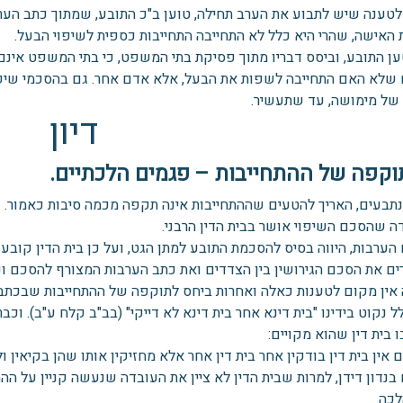
לטענה שיש לתבוע את הערב תחילה, טוען ב"כ התובע, שמתוך כתב הע
 האישה, שהרי היא כלל לא התחייבה התחייבות כספית לשיפוי הבעל.
ען התובע, וביסס דבריו מתוך פסיקת בתי המשפט, כי בתי המשפט אינם 
שלא האם התחייבה לשפות את הבעל, אלא אדם אחר. גם בהסכמי שיפוי
 של מימושה, עד שתעשיר.
דיון
וקפה של ההתחייבות – פגמים הלכתיים.
נתבעים, האריך להטעים שההתחייבות אינה תקפה מכמה סיבות כאמור. עמ
ה שהסכם השיפוי אושר בבית הדין הרבני.
הערבות, היווה בסיס להסכמת התובע למתן הגט, ועל כן בית הדין קובע
ם את הסכם הגירושין בין הצדדים ואת כתב הערבות המצורף להסכם ונות
אין מקום לטענות כאלה ואחרות ביחס לתוקפה של ההתחייבות שבכתב 
 נקוט בידינו "בית דינא אחר בית דינא לא דייקי" (בב"ב קלח ע"ב). וכב
בית דין שהוא מקויים:
 אין בית דין בודקין אחר בית דין אחר אלא מחזיקין אותו שהן בקיאין ול
 בנדון דידן, למרות שבית הדין לא ציין את העובדה שנעשה קניין על 
לכה.