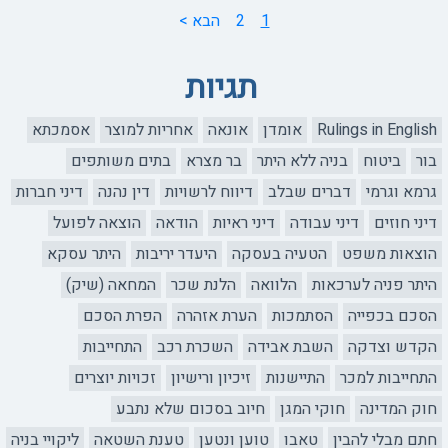
1
2
הבא >
תגיות
Rulings in English
אומדן
אונאה
אחריות למוצר
אסמכתא
בור
ביטוח
בניה ללא היתר
בר מצרא
בתים משותפים
גרמא וגרמי
דברים שבלב
דיווח לרשויות
דין נהנה
דיני חברות
דיני חוזים
דיני עבודה
דיני ראיות
הודאה
הוצאה לפועל
הוצאות משפט
הטעיה בעסקה
היעדר יריבות
היתר עסקא
היתר פניה לערכאות
הלוואה
הלנת שכר
המחאה (שיק)
הסכם בכפייה
הסתמכות
הערת אזהרה
הפרת הסכם
הקדש וצדקה
השבת אבידה
השכרת רכב
התחייבות
התחייבות למכר
התיישנות
זיכיון ורישיון
זכויות יוצרים
חוק המדינה
חוקי המגן
חיוב בסכום שלא נתבע
חתם מבלי להבין
טאבו
טוען ונטען
טענת השטאה
ליקויי בניה