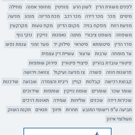
לפנים משורת הדין
לשון הרע
מוניטין
מחוסר אמנה
מחילה
מיסים
מכר
מכר דירה
מכר רכב
מכת מדינה
מנהג
מניעה
מניעת רווח
מפקח בניה
מקום הדיון
מקח טעות
מקרקעין
משפחה
משפט ציבורי
מתנה
נאמנות
נזיקין
נזקי גוף
סדר הדין
סיטומתא
סיטראי
סילוק יד
סעד זמני
עגמת נפש
עד מומחה
ערבות
ערעור
עשיית דין עצמית
פיטורי עובדת בהריון
פיצויי פיטורין
פירוק שותפות
פרשנות חוזה
פשרה
צו מניעה ועיקול
צוואה וירושה
קבוצת רכישה
קבלנות
קניין
ריבית והצמדה
שבועה
שדכנות
שומר שכר
שומרים
שומת נזיקין
שותפות
שידוכים
שכירות דירה
שכנים
שליחות
שמירה
תאונות דרכים
תביעה ע"פ רישומי התובע
תחרות
תיווך
תנאים
תקנת השוק
תשלומי איזון